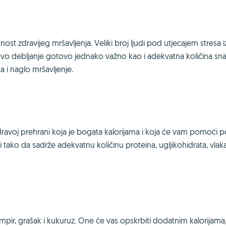
st zdravijeg mršavljenja. Veliki broj ljudi pod utjecajem stresa 
dravo debljanje gotovo jednako važno kao i adekvatna količina sna
a i naglo mršavljenje.
i zdravoj prehrani koja je bogata kalorijama i koja će vam pomoći 
i tako da sadrže adekvatnu količinu proteina, ugljikohidrata, vlak
pir, grašak i kukuruz. One će vas opskrbiti dodatnim kalorijama, 