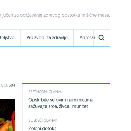
ključan za održavanje zdravog postotka mišićne mase.
teljstvo
Proizvodi za zdravlje
Adresar
IJEČI:
584
PRETHODNI ČLANAK
Opskrbite se ovim namirnicama i
sačuvajte srce, živce, imunitet
SLJEDEĆI ČLANAK
Zeleni detoks