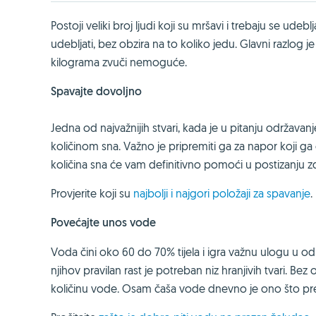
Postoji veliki broj ljudi koji su mršavi i trebaju se ud
udebljati, bez obzira na to koliko jedu. Glavni razlog
kilograma zvuči nemoguće.
Spavajte dovoljno
Jedna od najvažnijih stvari, kada je u pitanju održavanj
količinom sna. Važno je pripremiti ga za napor koji ga
količina sna će vam definitivno pomoći u postizanju zd
Provjerite koji su
najbolji i najgori položaji za spavanje
.
Povećajte unos vode
Voda čini oko 60 do 70% tijela i igra važnu ulogu u od
njihov pravilan rast je potreban niz hranjivih tvari. Bez 
količinu vode. Osam čaša vode dnevno je ono što pred