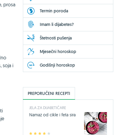
e, prosa
Termin poroda
Imam li dijabetes?
Štetnosti pušenja
Mjesečni horoskop
edno
Godišnji horoskop
 soja i
PREPORUČENI RECEPTI
JELA ZA DIJABETIČARE
ti
Namaz od cikle i feta sira
nje
1
2
3
4
5