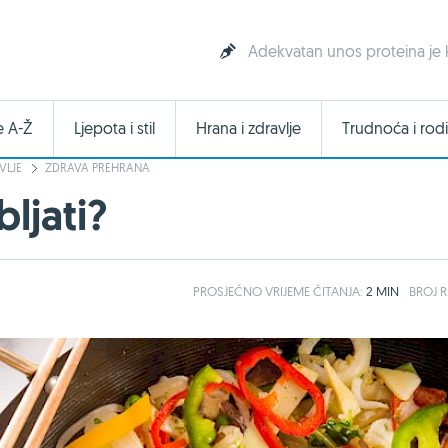
Adekvatan unos proteina je 
e A-Ž
Ljepota i stil
Hrana i zdravlje
Trudnoća i rodi
VLJE
ZDRAVA PREHRANA
ljati?
PROSJEČNO
VRIJEME ČITANJA:
2 MIN
BROJ R