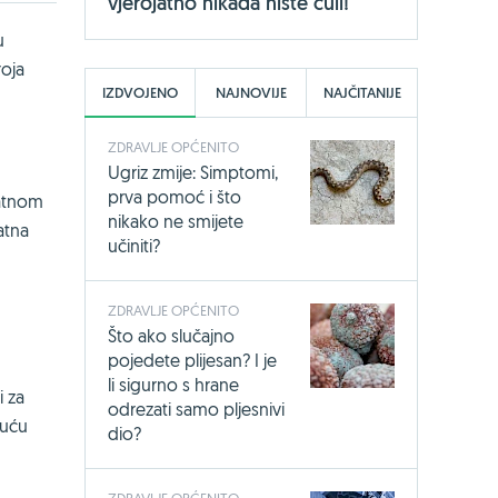
vjerojatno nikada niste čuli!
u
roja
IZDVOJENO
NAJNOVIJE
NAJČITANIJE
ZDRAVLJE OPĆENITO
Ugriz zmije: Simptomi,
prva pomoć i što
vatnom
nikako ne smijete
atna
učiniti?
ZDRAVLJE OPĆENITO
Što ako slučajno
pojedete plijesan? I je
li sigurno s hrane
i za
odrezati samo pljesnivi
juću
dio?
ZDRAVLJE OPĆENITO