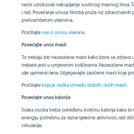
neće uzrokovati nakupljanje suvišnog masnog tkiva. Šk
i raži. Povećanje unosa škroba pruža niz zdravstvenih p
prehrambenim vlaknima.
Pročitajte
sve o unosu vlakana
.
Povećajte unos masti
To trebaju biti nezasićene masti kako biste se zdravo u
trebate jesti u umjerenim količinama. Nezasićene masti
ulje sjemenki lana. Izbjegavajte zasićene masti koje pr
Pročitajte
koja je razlika između dobrih i loših masti
.
Povećajte unos kalorija
Svaka osoba treba određenu količinu kalorija kako bi ti
energiju potrebnu za razne tjelesne aktivnosti, rad d
cirkulacije.