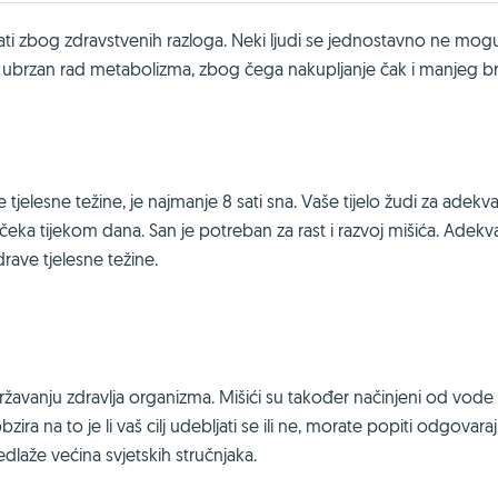
ebljati zbog zdravstvenih razloga. Neki ljudi se jednostavno ne mog
 je ubrzan rad metabolizma, zbog čega nakupljanje čak i manjeg b
e tjelesne težine, je najmanje 8 sati sna. Vaše tijelo žudi za adek
 čeka tijekom dana. San je potreban za rast i razvoj mišića. Adekv
rave tjelesne težine.
ržavanju zdravlja organizma. Mišići su također načinjeni od vode 
obzira na to je li vaš cilj udebljati se ili ne, morate popiti odgovara
laže većina svjetskih stručnjaka.