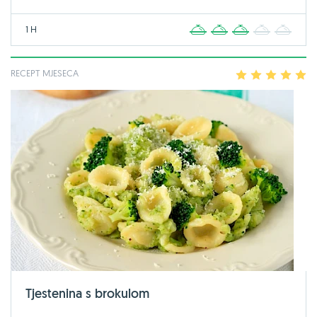
1 H
1
2
3
4
5
RECEPT MJESECA
1
2
3
4
5
Tjestenina s brokulom