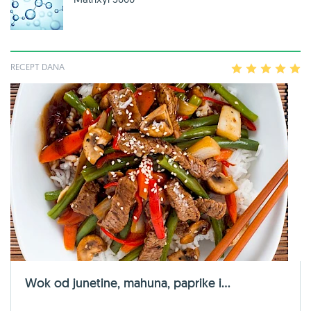
RECEPT DANA
1
2
3
4
5
Wok od junetine, mahuna, paprike i...