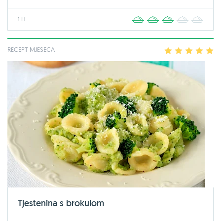
1 H
1
2
3
4
5
RECEPT MJESECA
1
2
3
4
5
Tjestenina s brokulom