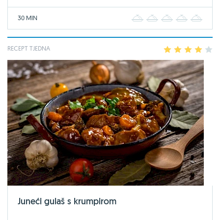
30 MIN
1
2
3
4
5
RECEPT TJEDNA
1
2
3
4
5
Juneći gulaš s krumpirom