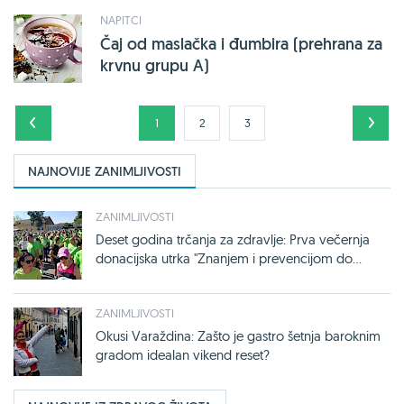
NAPITCI
Čaj od maslačka i đumbira (prehrana za
krvnu grupu A)
1
2
3
NAJNOVIJE ZANIMLJIVOSTI
ZANIMLJIVOSTI
Deset godina trčanja za zdravlje: Prva večernja
donacijska utrka "Znanjem i prevencijom do...
ZANIMLJIVOSTI
Okusi Varaždina: Zašto je gastro šetnja baroknim
gradom idealan vikend reset?