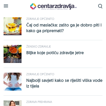
Tražena oznaka
maslacak
je pronađena na sljedećim
stranicama:
ZDRAVLJE OPĆENITO
Čaj od maslačka: zašto ga je dobro piti i
kako ga pripremati?
ŽENSKO ZDRAVLJE
Biljke koje potiču zdravlje jetre
ZDRAVLJE OPĆENITO
Najbolji savjeti kako se riješiti viška vode
iz tijela
ZDRAVA PREHRANA