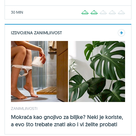
30 MIN
1
2
3
4
5
IZDVOJENA ZANIMLJIVOST
ZANIMLJIVOSTI
Mokraća kao gnojivo za biljke? Neki je koriste,
a evo što trebate znati ako i vi želite probati