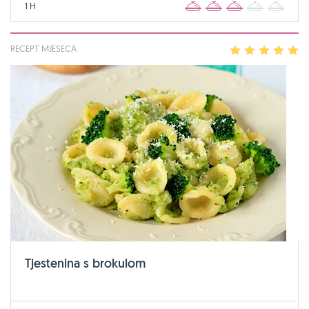
1 H
1
2
3
4
5
RECEPT MJESECA
1
2
3
4
5
Tjestenina s brokulom