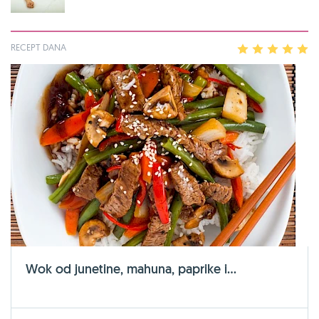
RECEPT DANA
1
2
3
4
5
Wok od junetine, mahuna, paprike i...