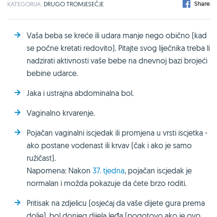
Share
KATEGORIJA:
DRUGO TROMJESEČJE
Vaša beba se kreće ili udara manje nego obično (kad
se počne kretati redovito). Pitajte svog liječnika treba li
nadzirati aktivnosti vaše bebe na dnevnoj bazi brojeći
bebine udarce.
Jaka i ustrajna abdominalna bol.
Vaginalno krvarenje.
Pojačan vaginalni iscjedak ili promjena u vrsti iscjetka -
ako postane vodenast ili krvav (čak i ako je samo
ružičast).
Napomena: Nakon
37. tjedna
, pojačan iscjedak je
normalan i možda pokazuje da ćete brzo roditi.
Pritisak na zdjelicu (osjećaj da vaše dijete gura prema
dolje), bol donjeg dijela leđa (pogotovo ako je ovo