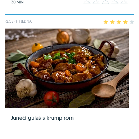
30 MIN
1
2
3
4
5
RECEPT TJEDNA
1
2
3
4
5
Juneći gulaš s krumpirom