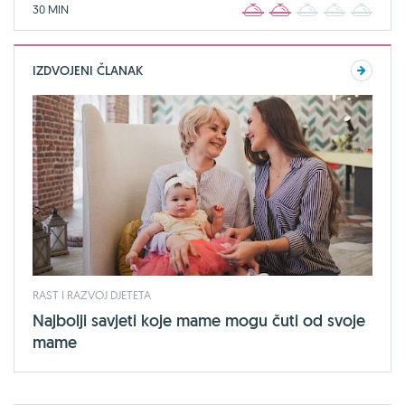
30 MIN
1
2
3
4
5
IZDVOJENI ČLANAK
RAST I RAZVOJ DJETETA
Najbolji savjeti koje mame mogu čuti od svoje
mame