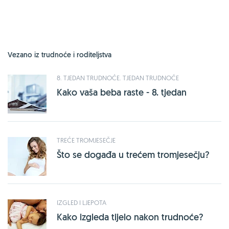
Vezano iz trudnoće i roditeljstva
8. TJEDAN TRUDNOĆE. TJEDAN TRUDNOĆE
Kako vaša beba raste - 8. tjedan
TREĆE TROMJESEČJE
Što se događa u trećem tromjesečju?
IZGLED I LJEPOTA
Kako izgleda tijelo nakon trudnoće?