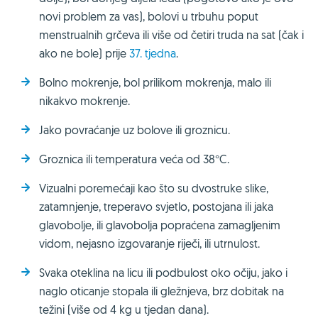
novi problem za vas), bolovi u trbuhu poput
menstrualnih grčeva ili više od četiri truda na sat (čak i
ako ne bole) prije
37. tjedna
.
Bolno mokrenje, bol prilikom mokrenja, malo ili
nikakvo mokrenje.
Jako povraćanje uz bolove ili groznicu.
Groznica ili temperatura veća od 38°C.
Vizualni poremećaji kao što su dvostruke slike,
zatamnjenje, treperavo svjetlo, postojana ili jaka
glavobolje, ili glavobolja popraćena zamagljenim
vidom, nejasno izgovaranje riječi, ili utrnulost.
Svaka oteklina na licu ili podbulost oko očiju, jako i
naglo oticanje stopala ili gležnjeva, brz dobitak na
težini (više od 4 kg u tjedan dana).