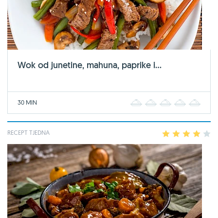
Wok od junetine, mahuna, paprike i...
30 MIN
1
2
3
4
5
RECEPT TJEDNA
1
2
3
4
5