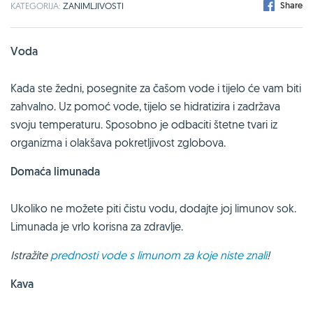
Share
KATEGORIJA:
ZANIMLJIVOSTI
Voda
Kada ste žedni, posegnite za čašom vode i tijelo će vam biti
zahvalno. Uz pomoć vode, tijelo se hidratizira i zadržava
svoju temperaturu. Sposobno je odbaciti štetne tvari iz
organizma i olakšava pokretljivost zglobova.
Domaća limunada
Ukoliko ne možete piti čistu vodu, dodajte joj limunov sok.
Limunada je vrlo korisna za zdravlje.
Istražite
prednosti vode s limunom za koje niste znali
!
Kava