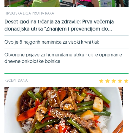
HRVATSKA LIGA PROTIV RAKA
Deset godina trčanja za zdravlje: Prva večernja
donacijska utrka "Znanjem i prevencijom do...
Ovo je 6 najgorih namirnica za visoki krvni tlak
Otvorene prijave za humanitarnu utrku - cilj je opremanje
dnevne onkološke bolnice
RECEPT DANA
1
2
3
4
5