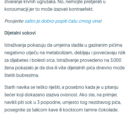
stvaranje krvnih ugrušaka. No, nemojte pretjerati u
konzumaciji jer to može izazvati kontraefekt.
Provjerite
zašto je dobro popiti čašu crnog vina
!
Dijetalni sokovi
Istraživanja pokazuju da umjetna sladila u gaziranim pićima
negativno utječu na metabolizam, debljaju i povećavaju rizik
za dijabetes i bolesti srca. Istraživanje provedeno na 3.000
žena pokazalo je da dva ili više dijetalnih pića dnevno može
štetiti bubrezima.
Starih navika se teško riješiti, a posebno kada je u pitanju
šećer koji dokazano izaziva ovisnost. Ako ste, na primjer,
navikli piti sok u 3 popodne, umjesto tog nezdravog pića,
posegnite za šalicom kave ili kockicom tamne čokolade.