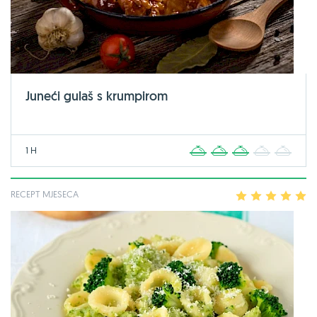
Juneći gulaš s krumpirom
1 H
1
2
3
4
5
RECEPT MJESECA
1
2
3
4
5