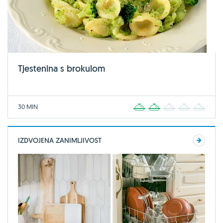
Tjestenina s brokulom
30 MIN
1
2
3
4
5
IZDVOJENA ZANIMLJIVOST