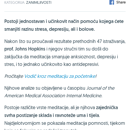
Share
KATEGORIJA:
ZANIMLJIVOSTI
Postoji jednostavan i učinkovit način pomoću kojega ćete
smanjiti razinu stresa, depresiju, ali i bolove.
Nakon što su proučavali rezultate prethodnih 47 istraživanja,
prof. Johns Hopkins
i njegov stručni tim su došli do
zaključka da meditacija smanjuje anksioznost, depresiju i
stres, i to jednako učinkovito kao antidepresivi.
Pročitajte
Vodič kroz meditaciju za početnike
!
Njihove analize su objavljene u časopisu
Journal of the
American Medical Association Internal Medicine
.
Postoje različite vrste meditacije, ali je njihova
zajednička
svrha postizanje sklada i ravnoteže uma i tijela
.
Najdjelotvornijom se pokazala meditacija pomnosti, tijekom