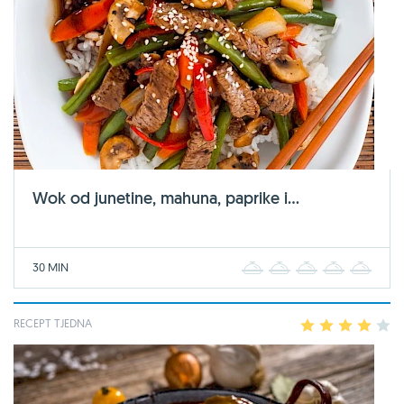
Wok od junetine, mahuna, paprike i...
30 MIN
1
2
3
4
5
RECEPT TJEDNA
1
2
3
4
5