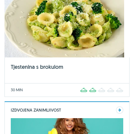
Tjestenina s brokulom
30 MIN
1
2
3
4
5
IZDVOJENA ZANIMLJIVOST