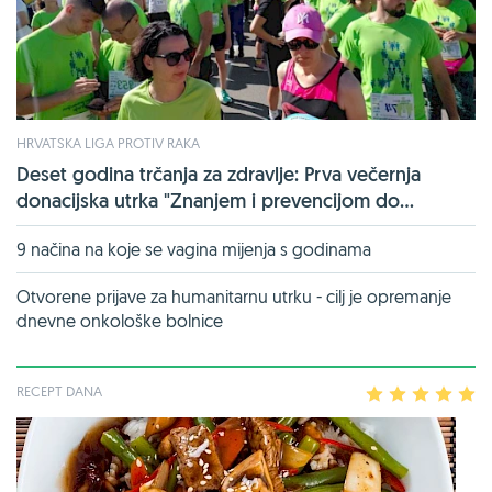
HRVATSKA LIGA PROTIV RAKA
Deset godina trčanja za zdravlje: Prva večernja
donacijska utrka "Znanjem i prevencijom do...
9 načina na koje se vagina mijenja s godinama
Otvorene prijave za humanitarnu utrku - cilj je opremanje
dnevne onkološke bolnice
RECEPT DANA
1
2
3
4
5