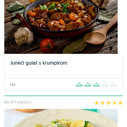
Juneći gulaš s krumpirom
1 H
1
2
3
4
5
RECEPT MJESECA
1
2
3
4
5