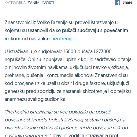
Share
KATEGORIJA:
ZANIMLJIVOSTI
Znanstvenici iz Velike Britanije su proveli istraživanje u
kojemu su ustanovili da se
pušači suočavaju s povećanim
rizikom od nastanka
shizofrenije
.
U istraživanju je sudjelovalo 15000 pušača i 273000
nepušača. Oni su ispunjavali upitnik koji je sadržavao pitanja
o njihovim životnim navikama, uključujući navike vježbanja,
prehrane, pušenja i konzumacije alkohola. Znanstvenici su
kod procjene rizika uzeli u obzir i druge faktore, uključujući
genetsku predispoziciju za nastanak shizofrenije i obiteljsku
anamnezu svakog sudionika.
"Prethodna istraživanja su već pokazala da postoji
povezanost između bolesti živčanog sustava i pušenja, a
ovo istraživanje otkriva da pušenje može povećati rizik od
nastanka shizofrenije"
, izjavi je voditelj istraživanja
prof.