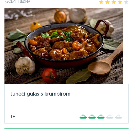
RECEPT TJEDNA
1
2
3
4
5
Juneći gulaš s krumpirom
1 H
1
2
3
4
5