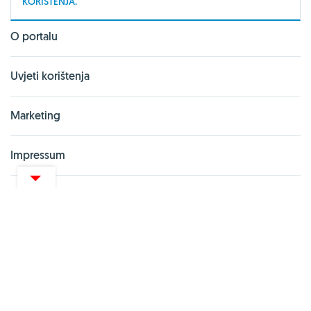
KORIŠTENJA.
O portalu
Uvjeti korištenja
Marketing
Impressum
Izjava o privatnosti
PARTNERSKI PORTALI
Vitashop.hr
Gentleman.hr
Pharma Akademija