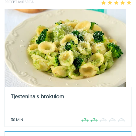
RECEPT MJESECA
1
2
3
4
5
Tjestenina s brokulom
30 MIN
1
2
3
4
5