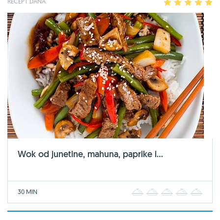
RECEPT DANA
1
2
3
4
5
Wok od junetine, mahuna, paprike i...
30 MIN
1
2
3
4
5