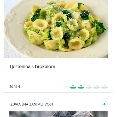
Tjestenina s brokulom
30 MIN
1
2
3
4
5
IZDVOJENA ZANIMLJIVOST