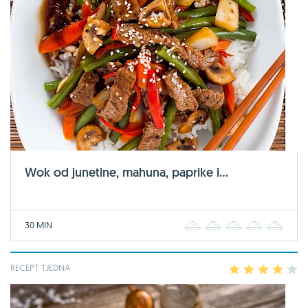
Wok od junetine, mahuna, paprike i...
30 MIN
1
2
3
4
5
RECEPT TJEDNA
1
2
3
4
5