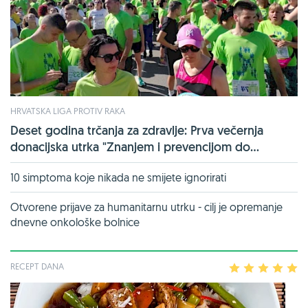
HRVATSKA LIGA PROTIV RAKA
Deset godina trčanja za zdravlje: Prva večernja
donacijska utrka "Znanjem i prevencijom do...
10 simptoma koje nikada ne smijete ignorirati
Otvorene prijave za humanitarnu utrku - cilj je opremanje
dnevne onkološke bolnice
RECEPT DANA
1
2
3
4
5