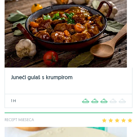
Juneći gulaš s krumpirom
1 H
1
2
3
4
5
RECEPT MJESECA
1
2
3
4
5