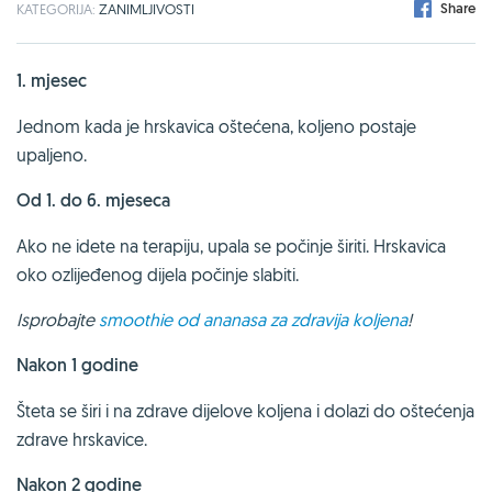
Share
KATEGORIJA:
ZANIMLJIVOSTI
1. mjesec
Jednom kada je hrskavica oštećena, koljeno postaje
upaljeno.
Od 1. do 6. mjeseca
Ako ne idete na terapiju, upala se počinje širiti. Hrskavica
oko ozlijeđenog dijela počinje slabiti.
Isprobajte
smoothie od ananasa za zdravija koljena
!
Nakon 1 godine
Šteta se širi i na zdrave dijelove koljena i dolazi do oštećenja
zdrave hrskavice.
Nakon 2 godine