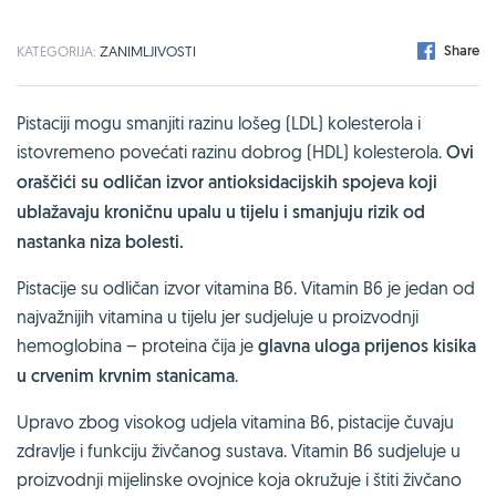
Share
KATEGORIJA:
ZANIMLJIVOSTI
Pistaciji mogu smanjiti razinu lošeg (LDL) kolesterola i
istovremeno povećati razinu dobrog (HDL) kolesterola.
Ovi
oraščići su odličan izvor antioksidacijskih spojeva koji
ublažavaju kroničnu upalu u tijelu i smanjuju rizik od
nastanka niza bolesti.
Pistacije su odličan izvor vitamina B6. Vitamin B6 je jedan od
najvažnijih vitamina u tijelu jer sudjeluje u proizvodnji
hemoglobina – proteina čija je
glavna uloga prijenos kisika
u crvenim krvnim stanicama
.
Upravo zbog visokog udjela vitamina B6, pistacije čuvaju
zdravlje i funkciju živčanog sustava. Vitamin B6 sudjeluje u
proizvodnji mijelinske ovojnice koja okružuje i štiti živčano