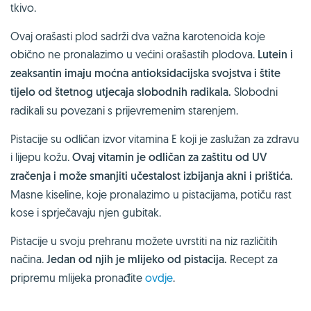
tkivo.
Ovaj orašasti plod sadrži dva važna karotenoida koje
obično ne pronalazimo u većini orašastih plodova.
Lutein i
zeaksantin imaju moćna antioksidacijska svojstva i štite
tijelo od štetnog utjecaja slobodnih radikala.
Slobodni
radikali su povezani s prijevremenim starenjem.
Pistacije su odličan izvor vitamina E koji je zaslužan za zdravu
i lijepu kožu.
Ovaj vitamin je odličan za zaštitu od UV
zračenja i može smanjiti učestalost izbijanja akni i prištića.
Masne kiseline, koje pronalazimo u pistacijama, potiču rast
kose i sprječavaju njen gubitak.
Pistacije u svoju prehranu možete uvrstiti na niz različitih
načina.
Jedan od njih je mlijeko od pistacija.
Recept za
pripremu mlijeka pronađite
ovdje
.