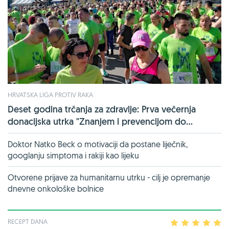
HRVATSKA LIGA PROTIV RAKA
Deset godina trčanja za zdravlje: Prva večernja
donacijska utrka "Znanjem i prevencijom do...
Doktor Natko Beck o motivaciji da postane liječnik,
googlanju simptoma i rakiji kao lijeku
Otvorene prijave za humanitarnu utrku - cilj je opremanje
dnevne onkološke bolnice
RECEPT DANA
1
2
3
4
5