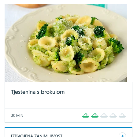
Tjestenina s brokulom
30 MIN
1
2
3
4
5
IZDVOJENA ZANIMLJIVOST