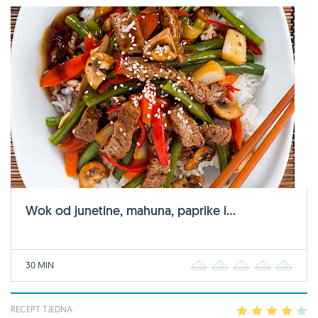
Wok od junetine, mahuna, paprike i...
30 MIN
1
2
3
4
5
RECEPT TJEDNA
1
2
3
4
5