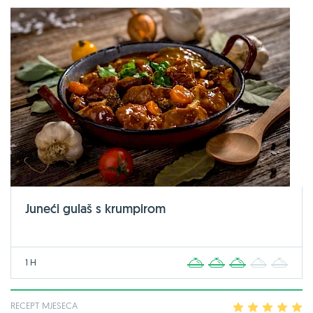
Juneći gulaš s krumpirom
1 H
1
2
3
4
5
RECEPT MJESECA
1
2
3
4
5