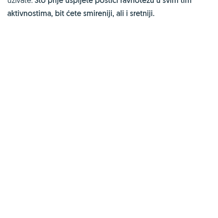
Što prije uspijete postići ravnotežu u svim tim
aktivnostima, bit ćete smireniji, ali i sretniji.