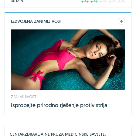
30 MIN
1
2
3
4
5
IZDVOJENA ZANIMLJIVOST
ZANIMLJIVOSTI
Isprobajte prirodno rješenje protiv strija
CENTARZDRAVLJA NE PRUŽA MEDICINSKE SAVJETE,