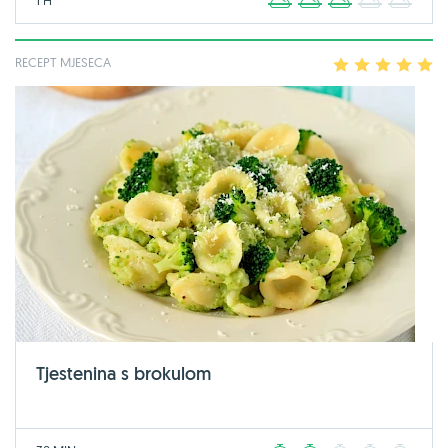
1
2
3
4
5
RECEPT MJESECA
1
2
3
4
5
Tjestenina s brokulom