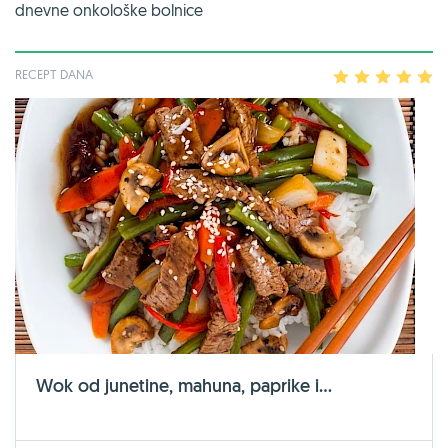
dnevne onkološke bolnice
RECEPT DANA
1
2
3
4
5
Wok od junetine, mahuna, paprike i...