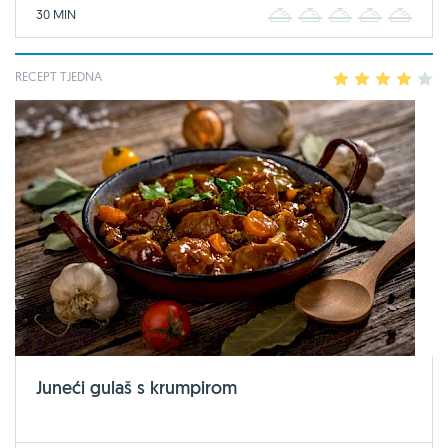
30 MIN
1
2
3
4
5
RECEPT TJEDNA
1
2
3
4
5
Juneći gulaš s krumpirom