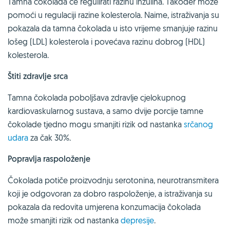
Tamna čokolada će regulirati razinu inzulina. Također može
pomoći u regulaciji razine kolesterola. Naime, istraživanja su
pokazala da tamna čokolada u isto vrijeme smanjuje razinu
lošeg (LDL) kolesterola i povećava razinu dobrog (HDL)
kolesterola.
Štiti zdravlje srca
Tamna čokolada poboljšava zdravlje cjelokupnog
kardiovaskularnog sustava, a samo dvije porcije tamne
čokolade tjedno mogu smanjiti rizik od nastanka
srčanog
udara
za čak 30%.
Popravlja raspoloženje
Čokolada potiče proizvodnju serotonina, neurotransmitera
koji je odgovoran za dobro raspoloženje, a istraživanja su
pokazala da redovita umjerena konzumacija čokolada
može smanjiti rizik od nastanka
depresije
.