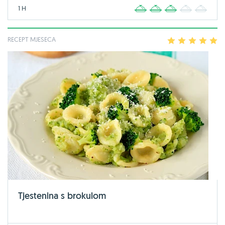
1 H
1
2
3
4
5
RECEPT MJESECA
1
2
3
4
5
Tjestenina s brokulom