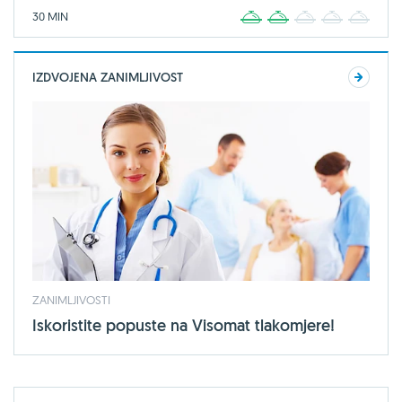
30 MIN
1
2
3
4
5
IZDVOJENA ZANIMLJIVOST
ZANIMLJIVOSTI
Iskoristite popuste na Visomat tlakomjere!