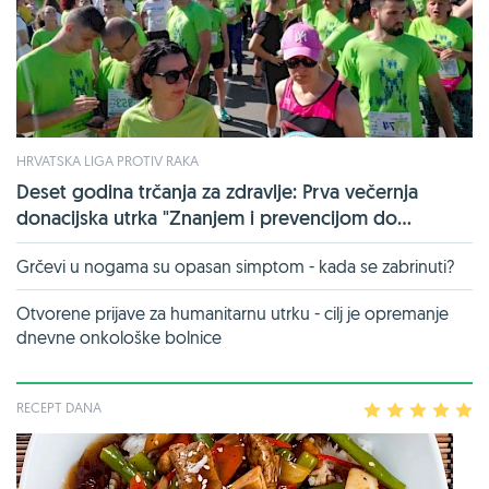
HRVATSKA LIGA PROTIV RAKA
Deset godina trčanja za zdravlje: Prva večernja
donacijska utrka "Znanjem i prevencijom do...
Grčevi u nogama su opasan simptom - kada se zabrinuti?
Otvorene prijave za humanitarnu utrku - cilj je opremanje
dnevne onkološke bolnice
RECEPT DANA
1
2
3
4
5