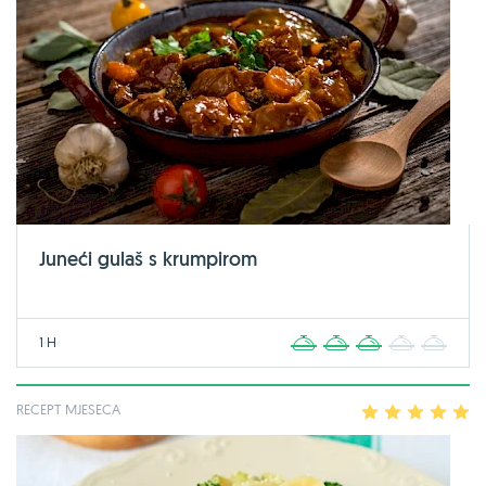
Juneći gulaš s krumpirom
1 H
1
2
3
4
5
RECEPT MJESECA
1
2
3
4
5