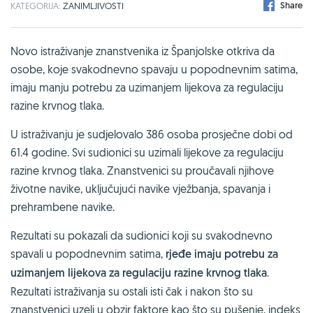
Share
KATEGORIJA:
ZANIMLJIVOSTI
Novo istraživanje znanstvenika iz Španjolske otkriva da
osobe, koje svakodnevno spavaju u popodnevnim satima,
imaju manju potrebu za uzimanjem lijekova za regulaciju
razine krvnog tlaka.
U istraživanju je sudjelovalo 386 osoba prosječne dobi od
61.4 godine. Svi sudionici su uzimali lijekove za regulaciju
razine krvnog tlaka. Znanstvenici su proučavali njihove
životne navike, uključujući navike vježbanja, spavanja i
prehrambene navike.
Rezultati su pokazali da sudionici koji su svakodnevno
spavali u popodnevnim satima,
rjeđe imaju potrebu za
uzimanjem lijekova za regulaciju razine krvnog tlaka
.
Rezultati istraživanja su ostali isti čak i nakon što su
znanstvenici uzeli u obzir faktore kao što su pušenje, indeks