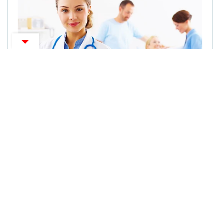
ZANIMLJIVOSTI
Iskoristite popuste na Visomat tlakomjere!
CENTARZDRAVLJA NE PRUŽA MEDICINSKE SAVJETE,
DIJAGNOZE ILI TRETMANE, MOLIMO PROČITAJTE
UVJETE
KORIŠTENJA.
O portalu