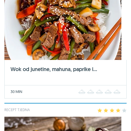
Wok od junetine, mahuna, paprike i...
30 MIN
1
2
3
4
5
RECEPT TJEDNA
1
2
3
4
5