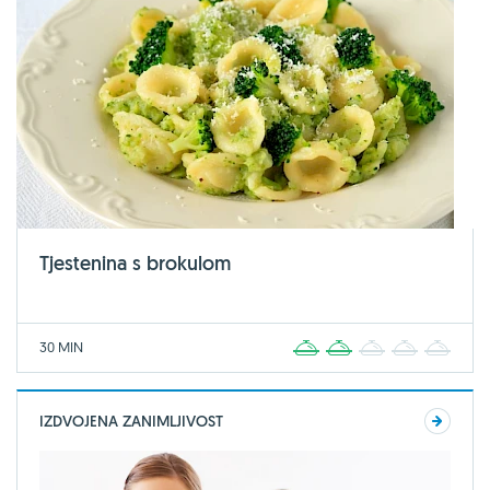
Tjestenina s brokulom
30 MIN
1
2
3
4
5
IZDVOJENA ZANIMLJIVOST