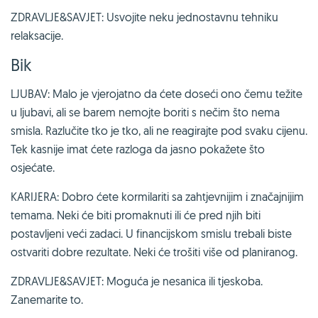
ZDRAVLJE&SAVJET: Usvojite neku jednostavnu tehniku
relaksacije.
Bik
LJUBAV: Malo je vjerojatno da ćete doseći ono čemu težite
u ljubavi, ali se barem nemojte boriti s nečim što nema
smisla. Razlučite tko je tko, ali ne reagirajte pod svaku cijenu.
Tek kasnije imat ćete razloga da jasno pokažete što
osjećate.
KARIJERA: Dobro ćete kormilariti sa zahtjevnijim i značajnijim
temama. Neki će biti promaknuti ili će pred njih biti
postavljeni veći zadaci. U financijskom smislu trebali biste
ostvariti dobre rezultate. Neki će trošiti više od planiranog.
ZDRAVLJE&SAVJET: Moguća je nesanica ili tjeskoba.
Zanemarite to.