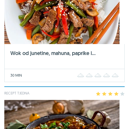
Wok od junetine, mahuna, paprike i...
30 MIN
1
2
3
4
5
RECEPT TJEDNA
1
2
3
4
5