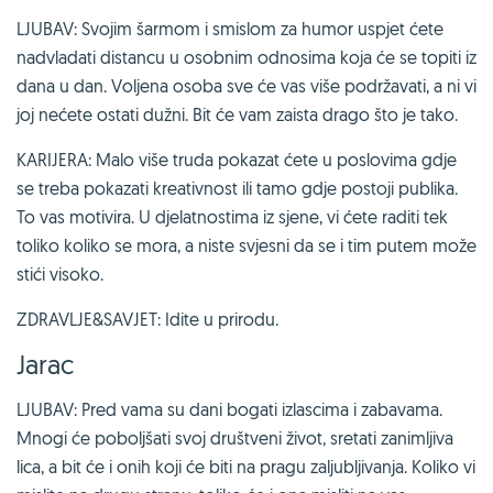
LJUBAV: Svojim šarmom i smislom za humor uspjet ćete
nadvladati distancu u osobnim odnosima koja će se topiti iz
dana u dan. Voljena osoba sve će vas više podržavati, a ni vi
joj nećete ostati dužni. Bit će vam zaista drago što je tako.
KARIJERA: Malo više truda pokazat ćete u poslovima gdje
se treba pokazati kreativnost ili tamo gdje postoji publika.
To vas motivira. U djelatnostima iz sjene, vi ćete raditi tek
toliko koliko se mora, a niste svjesni da se i tim putem može
stići visoko.
ZDRAVLJE&SAVJET: Idite u prirodu.
Jarac
LJUBAV: Pred vama su dani bogati izlascima i zabavama.
Mnogi će poboljšati svoj društveni život, sretati zanimljiva
lica, a bit će i onih koji će biti na pragu zaljubljivanja. Koliko vi