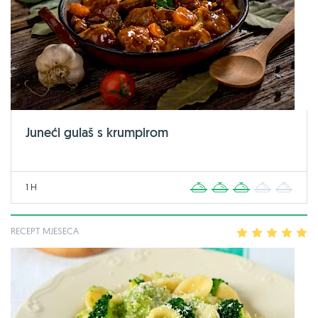
Juneći gulaš s krumpirom
1 H
1
2
3
4
5
RECEPT MJESECA
1
2
3
4
5