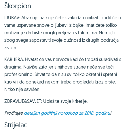
Škorpion
LJUBAV: Atrakcije na koje ćete svaki dan nailaziti budit će u
vama uspavane snove o ljubavi iz bajke. Imat ćete toliko
motivacije da biste mogli pretjerati s tulumima. Nemojte
zbog svega zapostaviti svoje dužnosti iz drugih područja
života.
KARIJERA: Hvatat će vas nervoza kad će trebati surađivati s
drugima. Najviše zato jer s njihove strane neće sve teći
profesionalno. Shvatite da nisu svi toliko okretni i spretni
kao vi i da ponekad nekom treba progledati kroz prste.
Nitko nije savršen.
ZDRAVLJE&SAVJET: Ublažite svoje kriterije.
Pročitajte
detaljan godišnji horoskop za 2018. godinu
!
Strijelac