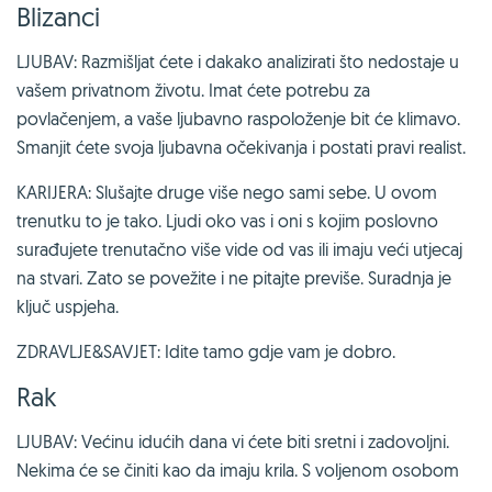
Blizanci
LJUBAV: Razmišljat ćete i dakako analizirati što nedostaje u
vašem privatnom životu. Imat ćete potrebu za
povlačenjem, a vaše ljubavno raspoloženje bit će klimavo.
Smanjit ćete svoja ljubavna očekivanja i postati pravi realist.
KARIJERA: Slušajte druge više nego sami sebe. U ovom
trenutku to je tako. Ljudi oko vas i oni s kojim poslovno
surađujete trenutačno više vide od vas ili imaju veći utjecaj
na stvari. Zato se povežite i ne pitajte previše. Suradnja je
ključ uspjeha.
ZDRAVLJE&SAVJET: Idite tamo gdje vam je dobro.
Rak
LJUBAV: Većinu idućih dana vi ćete biti sretni i zadovoljni.
Nekima će se činiti kao da imaju krila. S voljenom osobom