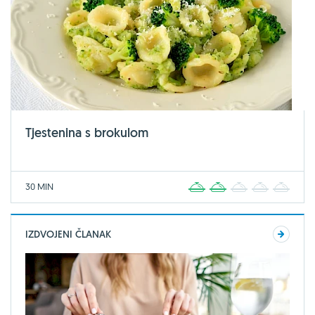
Tjestenina s brokulom
30 MIN
1
2
3
4
5
IZDVOJENI ČLANAK