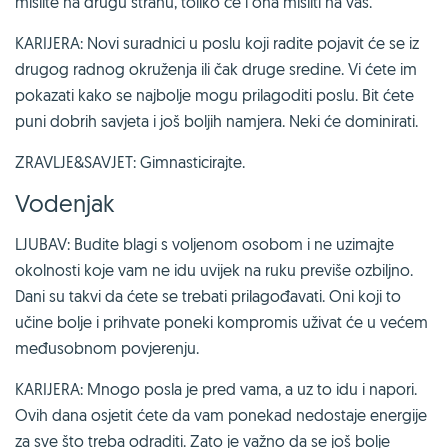
mislite na drugu stranu, toliko će i ona misliti na vas.
KARIJERA: Novi suradnici u poslu koji radite pojavit će se iz
drugog radnog okruženja ili čak druge sredine. Vi ćete im
pokazati kako se najbolje mogu prilagoditi poslu. Bit ćete
puni dobrih savjeta i još boljih namjera. Neki će dominirati.
ZRAVLJE&SAVJET: Gimnasticirajte.
Vodenjak
LJUBAV: Budite blagi s voljenom osobom i ne uzimajte
okolnosti koje vam ne idu uvijek na ruku previše ozbiljno.
Dani su takvi da ćete se trebati prilagođavati. Oni koji to
učine bolje i prihvate poneki kompromis uživat će u većem
međusobnom povjerenju.
KARIJERA: Mnogo posla je pred vama, a uz to idu i napori.
Ovih dana osjetit ćete da vam ponekad nedostaje energije
za sve što treba odraditi. Zato je važno da se još bolje