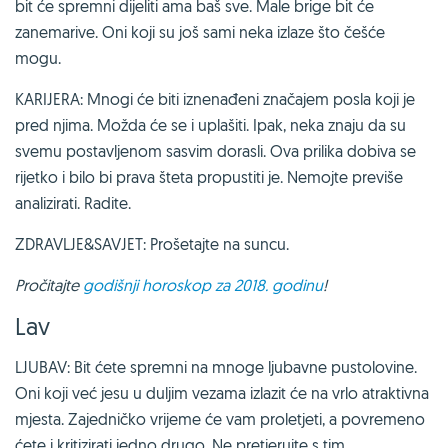
bit će spremni dijeliti ama baš sve. Male brige bit će
zanemarive. Oni koji su još sami neka izlaze što češće
mogu.
KARIJERA: Mnogi će biti iznenađeni značajem posla koji je
pred njima. Možda će se i uplašiti. Ipak, neka znaju da su
svemu postavljenom sasvim dorasli. Ova prilika dobiva se
rijetko i bilo bi prava šteta propustiti je. Nemojte previše
analizirati. Radite.
ZDRAVLJE&SAVJET: Prošetajte na suncu.
Pročitajte
godišnji horoskop za 2018. godinu
!
Lav
LJUBAV: Bit ćete spremni na mnoge ljubavne pustolovine.
Oni koji već jesu u duljim vezama izlazit će na vrlo atraktivna
mjesta. Zajedničko vrijeme će vam proletjeti, a povremeno
ćete i kritizirati jedno drugo. Ne pretjerujte s tim.