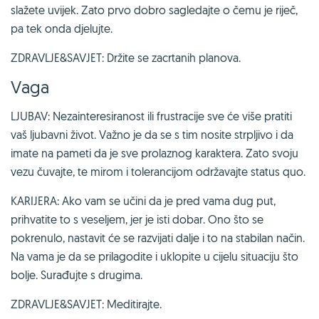
slažete uvijek. Zato prvo dobro sagledajte o čemu je riječ,
pa tek onda djelujte.
ZDRAVLJE&SAVJET: Držite se zacrtanih planova.
Vaga
LJUBAV: Nezainteresiranost ili frustracije sve će više pratiti
vaš ljubavni život. Važno je da se s tim nosite strpljivo i da
imate na pameti da je sve prolaznog karaktera. Zato svoju
vezu čuvajte, te mirom i tolerancijom održavajte status quo.
KARIJERA: Ako vam se učini da je pred vama dug put,
prihvatite to s veseljem, jer je isti dobar. Ono što se
pokrenulo, nastavit će se razvijati dalje i to na stabilan način.
Na vama je da se prilagodite i uklopite u cijelu situaciju što
bolje. Surađujte s drugima.
ZDRAVLJE&SAVJET: Meditirajte.