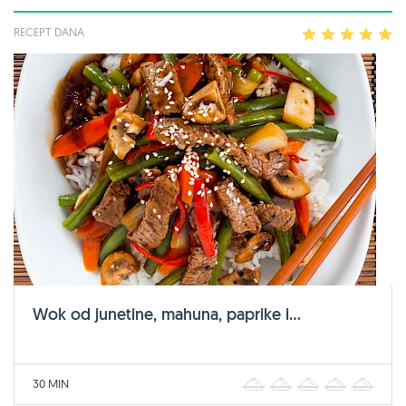
RECEPT DANA
1
2
3
4
5
Wok od junetine, mahuna, paprike i...
30 MIN
1
2
3
4
5