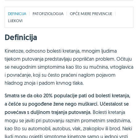
DEFINICIJA
PATOFIZIOLOGIJA
OPĆE MJERE PREVENCIJE
LIJEKOVI
Definicija
Kinetoze, odnosno bolesti kretanja, mnogim ljudima
tijekom putovanja predstavljaju popriličan problem. Očituju
se neugodnim simptomima kao što su mučnina, vrtoglavica
i povraćanje, koji su često praćeni naglom pojavom
hladnog znoja i padom krvnog tlaka.
Smatra se da oko 20% populacije pati od bolesti kretanja,
a češće su pogođene žene nego muškarci. Učestalost se
povećava s duljinom trajanja putovanja.
Bolesti kretanja
mogu se javiti pri putovanju raznim prometnim sredstvima,
kao što su automobil, autobus, vlak, zrakoplov ili brod. Neki
ljudi mogu osjetiti simptome kinetoze samo u jednoj vrsti