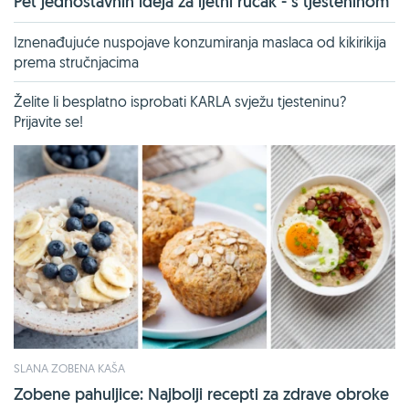
Pet jednostavnih ideja za ljetni ručak - s tjesteninom
Iznenađujuće nuspojave konzumiranja maslaca od kikirikija
prema stručnjacima
Želite li besplatno isprobati KARLA svježu tjesteninu?
Prijavite se!
SLANA ZOBENA KAŠA
Zobene pahuljice: Najbolji recepti za zdrave obroke