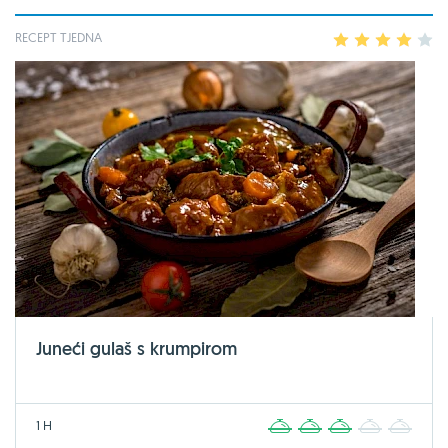
RECEPT TJEDNA
1
2
3
4
5
Juneći gulaš s krumpirom
1 H
1
2
3
4
5