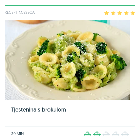
RECEPT MJESECA
1
2
3
4
5
Tjestenina s brokulom
30 MIN
1
2
3
4
5