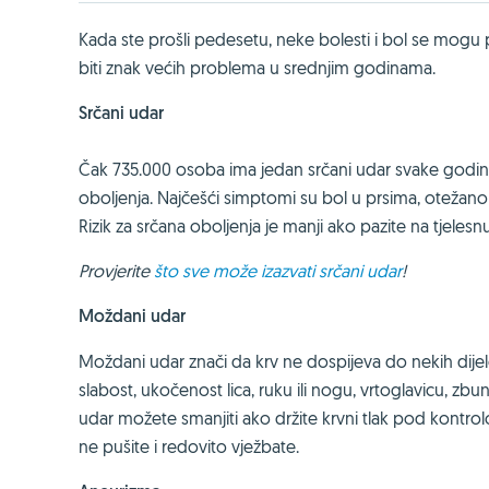
Kada ste prošli pedesetu, neke bolesti i bol se mogu p
biti znak većih problema u srednjim godinama.
Srčani udar
Čak 735.000 osoba ima jedan srčani udar svake godin
oboljenja. Najčešći simptomi su bol u prsima, otežano d
Rizik za srčana oboljenja je manji ako pazite na tjeles
Provjerite
što sve može izazvati srčani udar
!
Moždani udar
Moždani udar znači da krv ne dospijeva do nekih dije
slabost, ukočenost lica, ruku ili nogu, vrtoglavicu, z
udar možete smanjiti ako držite krvni tlak pod kontrol
ne pušite i redovito vježbate.