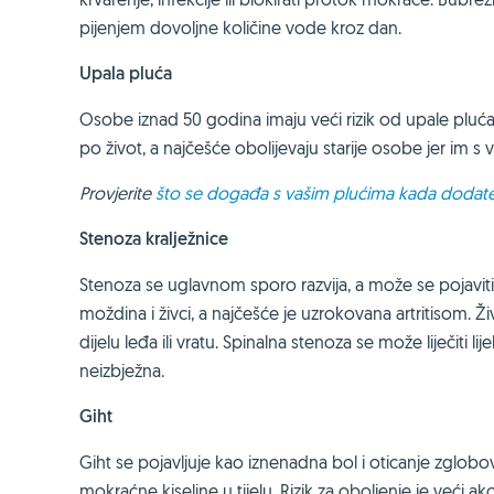
pijenjem dovoljne količine vode kroz dan.
Upala pluća
Osobe iznad 50 godina imaju veći rizik od upale plu
po život, a najčešće obolijevaju starije osobe jer im 
Provjerite
što se događa s vašim plućima kada dodate 
Stenoza kralježnice
Stenoza se uglavnom sporo razvija, a može se pojaviti 
moždina i živci, a najčešće je uzrokovana artritisom. Ži
dijelu leđa ili vratu. Spinalna stenoza se može liječiti l
neizbježna.
Giht
Giht se pojavljuje kao iznenadna bol i oticanje zglobo
mokraćne kiseline u tijelu. Rizik za oboljenje je veći ak