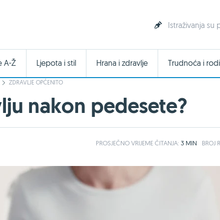
Istraživanja su 
e A-Ž
Ljepota i stil
Hrana i zdravlje
Trudnoća i rodi
ZDRAVLJE OPĆENITO
vlju nakon pedesete?
PROSJEČNO
VRIJEME ČITANJA:
3 MIN
BROJ R