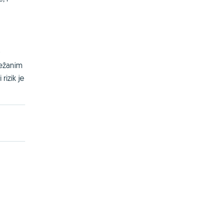
0
težanim
rizik je