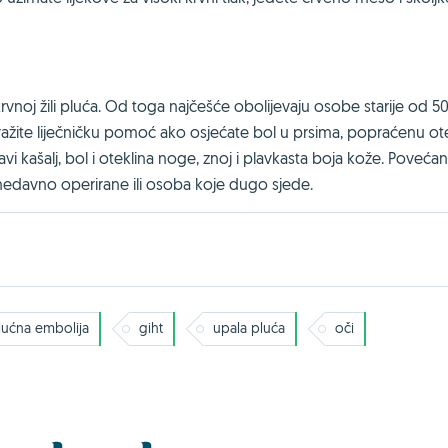
krvnoj žili pluća. Od toga najčešće obolijevaju osobe starije od 5
tražite liječničku pomoć ako osjećate bol u prsima, popraćenu o
 kašalj, bol i oteklina noge, znoj i plavkasta boja kože. Povećani 
nedavno operirane ili osoba koje dugo sjede.
lućna embolija
giht
upala pluća
oči