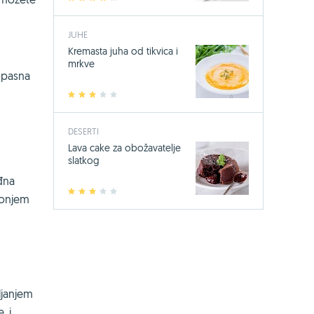
1
2
3
4
5
JUHE
Kremasta juha od tikvica i
mrkve
opasna
1
2
3
4
5
DESERTI
Lava cake za obožavatelje
slatkog
eđna
1
2
3
4
5
 donjem
ljanjem
, i