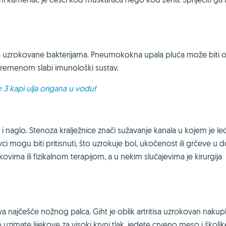
ća uzrokovane bakterijama. Pneumokokna upala pluća može biti 
s vremenom slabi imunološki sustav.
3 kapi ulja origana u vodu
!
i naglo. Stenoza kralježnice znači sužavanje kanala u kojem je l
vci mogu biti pritisnuti, što uzrokuje bol, ukočenost ili grčeve u
ijekovima ili fizikalnom terapijom, a u nekim slučajevima je kirurgija
va najčešće nožnog palca. Giht je oblik artritisa uzrokovan nakup
o uzimate lijekove za visoki krvni tlak, jedete crveno meso i školjke