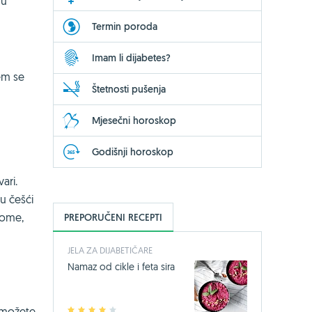
 u
Termin poroda
Imam li dijabetes?
em se
Štetnosti pušenja
Mjesečni horoskop
Godišnji horoskop
ari.
su češći
tome,
PREPORUČENI RECEPTI
JELA ZA DIJABETIČARE
Namaz od cikle i feta sira
a možete