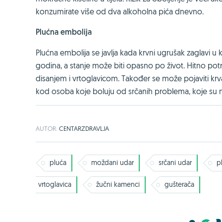
konzumirate više od dva alkoholna pića dnevno.
Plućna embolija
Plućna embolija se javlja kada krvni ugrušak zaglavi u 
godina, a stanje može biti opasno po život. Hitno po
disanjem i vrtoglavicom. Također se može pojaviti krvavi
kod osoba koje boluju od srčanih problema, koje su 
AUTOR:
CENTARZDRAVLJA
pluća
moždani udar
srčani udar
p
vrtoglavica
žučni kamenci
gušterača