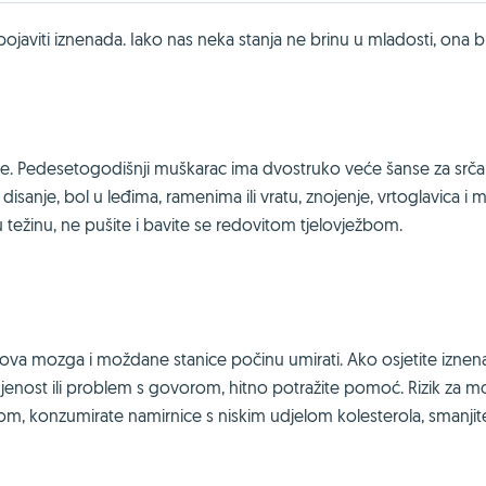
ojaviti iznenada. Iako nas neka stanja ne brinu u mladosti, ona 
e. Pedesetogodišnji muškarac ima dvostruko veće šanse za srč
isanje, bol u leđima, ramenima ili vratu, znojenje, vrtoglavica i 
nu težinu, ne pušite i bavite se redovitom tjelovježbom.
lova mozga i moždane stanice počinu umirati. Ako osjetite izne
bunjenost ili problem s govorom, hitno potražite pomoć. Rizik za 
om, konzumirate namirnice s niskim udjelom kolesterola, smanjite