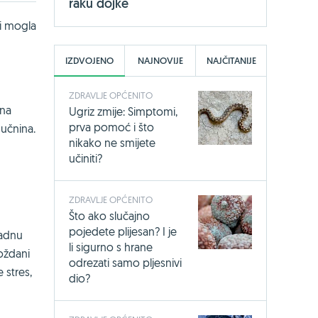
raku dojke
bi mogla
IZDVOJENO
NAJNOVIJE
NAJČITANIJE
ZDRAVLJE OPĆENITO
ana
Ugriz zmije: Simptomi,
prva pomoć i što
mučnina.
nikako ne smijete
učiniti?
ZDRAVLJE OPĆENITO
Što ako slučajno
pojedete plijesan? I je
nadnu
li sigurno s hrane
moždani
odrezati samo pljesnivi
 stres,
dio?