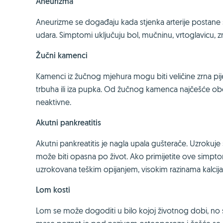
Aneurizma
Aneurizme se događaju kada stjenka arterije postane 
udara. Simptomi uključuju bol, mučninu, vrtoglavicu, zn
Žučni kamenci
Kamenci iz žučnog mjehura mogu biti veličine zrna pije
trbuha ili iza pupka. Od žučnog kamenca najčešće obole
neaktivne.
Akutni pankreatitis
Akutni pankreatitis je nagla upala gušterače. Uzrokuj
može biti opasna po život. Ako primijetite ove simpto
uzrokovana teškim opijanjem, visokim razinama kalcija i
Lom kosti
Lom se može dogoditi u bilo kojoj životnog dobi, no 