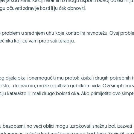
a kod žena. Kalcij i vitamin D mogu usporiti razvoj bolesti ili ju
u očuvati zdravlje kosti li ju čak obnoviti.
 je problem u srednjem uhu koje kontrolira ravnotežu. Ovaj probl
ečnika koji će vam propisati terapiju.
dijela oka i onemogućiti mu protok kisika i drugih potrebnih tv
ti što, u konačnici, može rezultirati gubitkom vida. Ovi simptomi 
ju katarakte ili imali druge bolesti oka. Ako primijetite ove simp
 bezopasni, no veći oblici mogu uzrokovati snažnu bol, izazvati
režni kamenac je češći kod muškaraca nego kod žena. Spriječiti g