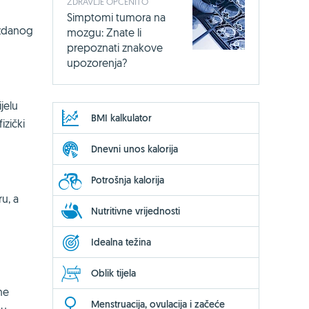
ZDRAVLJE OPĆENITO
Simptomi tumora na
oždanog
mozgu: Znate li
prepoznati znakove
upozorenja?
jelu
BMI kalkulator
izički
Dnevni unos kalorija
Potrošnja kalorija
u, a
Nutritivne vrijednosti
Idealna težina
Oblik tijela
ne
Menstruacija, ovulacija i začeće