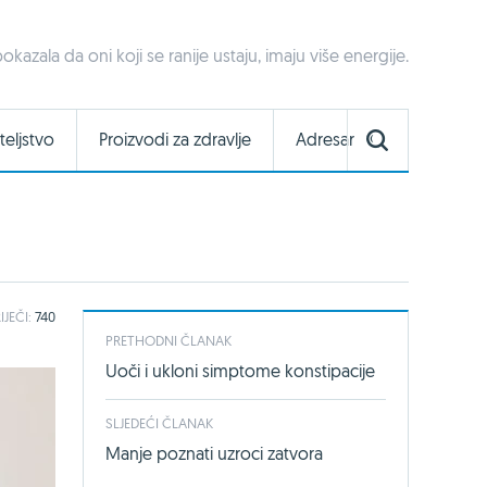
pokazala da oni koji se ranije ustaju, imaju više energije.
teljstvo
Proizvodi za zdravlje
Adresar
IJEČI:
740
PRETHODNI ČLANAK
Uoči i ukloni simptome konstipacije
SLJEDEĆI ČLANAK
Manje poznati uzroci zatvora