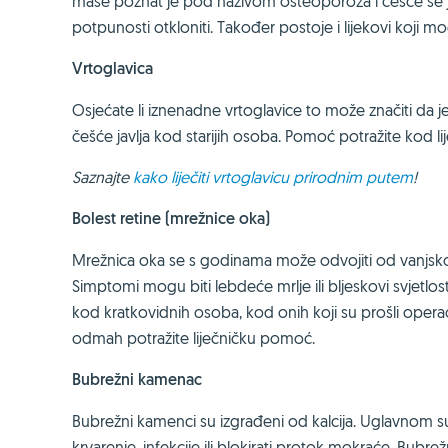
mase poznat je pod nazivom osteoporoza i češće se javlj
potpunosti otkloniti. Također postoje i lijekovi koji mog
Vrtoglavica
Osjećate li iznenadne vrtoglavice to može značiti da
češće javlja kod starijih osoba. Pomoć potražite kod lij
Saznajte
kako liječiti vrtoglavicu prirodnim putem
!
Bolest retine (mrežnice oka)
Mrežnica oka se s godinama može odvojiti od vanjskog 
Simptomi mogu biti lebdeće mrlje ili bljeskovi svjetlos
kod kratkovidnih osoba, kod onih koji su prošli operaci
odmah potražite liječničku pomoć.
Bubrežni kamenac
Bubrežni kamenci su izgrađeni od kalcija. Uglavnom su
krvarenje, infekcije ili blokirati protok mokraće. Bub