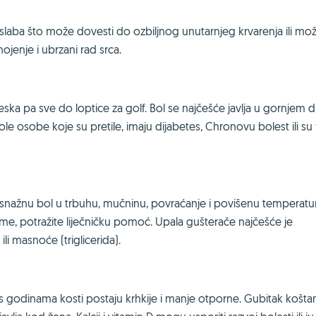
slaba što može dovesti do ozbiljnog unutarnjeg krvarenja ili m
ojenje i ubrzani rad srca.
ska pa sve do loptice za golf. Bol se najčešće javlja u gornjem di
 osobe koje su pretile, imaju dijabetes, Chronovu bolest ili su f
e snažnu bol u trbuhu, mučninu, povraćanje i povišenu temperatur
me, potražite liječničku pomoć. Upala gušterače najčešće je
li masnoće (triglicerida).
s godinama kosti postaju krhkije i manje otporne. Gubitak košta