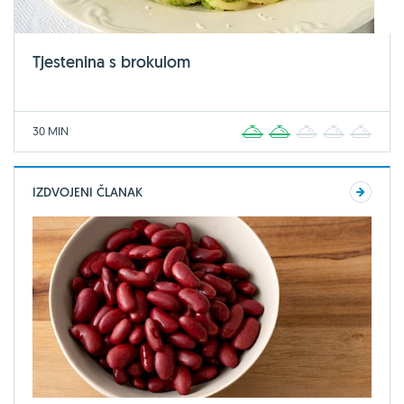
Tjestenina s brokulom
30 MIN
1
2
3
4
5
IZDVOJENI ČLANAK