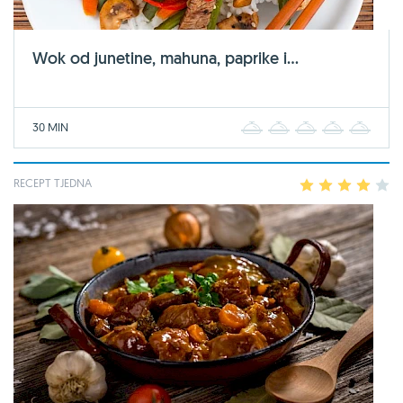
Wok od junetine, mahuna, paprike i...
30 MIN
1
2
3
4
5
RECEPT TJEDNA
1
2
3
4
5