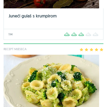
Juneći gulaš s krumpirom
1 H
1
2
3
4
5
RECEPT MJESECA
1
2
3
4
5