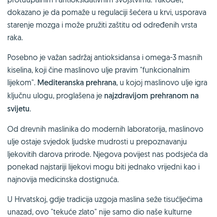
dokazano je da pomaže u regulaciji šećera u krvi, usporava
starenje mozga i može pružiti zaštitu od određenih vrsta
raka.
Posebno je važan sadržaj antioksidansa i omega-3 masnih
kiselina, koji čine maslinovo ulje pravim "funkcionalnim
lijekom".
Mediteranska prehrana
, u kojoj maslinovo ulje igra
ključnu ulogu, proglašena je
najzdravijom prehranom na
svijetu
.
Od drevnih maslinika do modernih laboratorija, maslinovo
ulje ostaje svjedok ljudske mudrosti u prepoznavanju
ljekovitih darova prirode. Njegova povijest nas podsjeća da
ponekad najstariji lijekovi mogu biti jednako vrijedni kao i
najnovija medicinska dostignuća.
U Hrvatskoj, gdje tradicija uzgoja maslina seže tisućljećima
unazad, ovo "tekuće zlato" nije samo dio naše kulturne