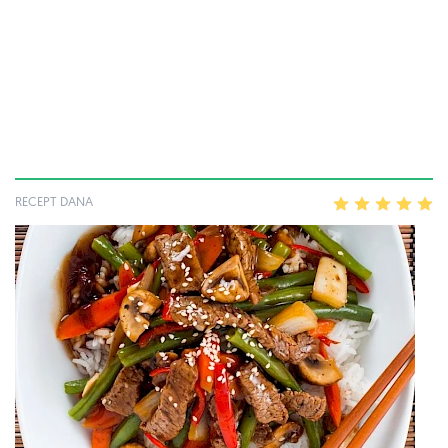
RECEPT DANA
1
2
3
4
5