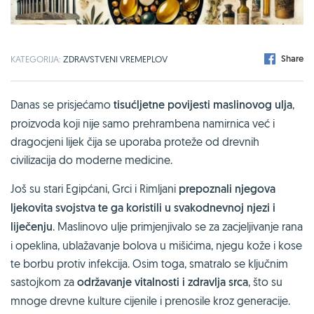
Share
KATEGORIJA:
ZDRAVSTVENI VREMEPLOV
Danas se prisjećamo
tisućljetne povijesti maslinovog ulja
,
proizvoda koji nije samo prehrambena namirnica već i
dragocjeni lijek čija se uporaba proteže od drevnih
civilizacija do moderne medicine.
Još su stari Egipćani, Grci i Rimljani
prepoznali njegova
ljekovita svojstva te ga koristili u svakodnevnoj njezi i
liječenju
. Maslinovo ulje primjenjivalo se za zacjeljivanje rana
i opeklina, ublažavanje bolova u mišićima, njegu kože i kose
te borbu protiv infekcija. Osim toga, smatralo se ključnim
sastojkom za
održavanje vitalnosti i zdravlja srca
, što su
mnoge drevne kulture cijenile i prenosile kroz generacije.