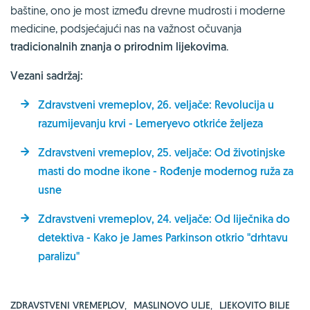
baštine, ono je most između drevne mudrosti i moderne
medicine, podsjećajući nas na važnost očuvanja
tradicionalnih znanja o prirodnim lijekovima
.
Vezani sadržaj:
Zdravstveni vremeplov, 26. veljače: Revolucija u
razumijevanju krvi - Lemeryevo otkriće željeza
Zdravstveni vremeplov, 25. veljače: Od životinjske
masti do modne ikone - Rođenje modernog ruža za
usne
Zdravstveni vremeplov, 24. veljače: Od liječnika do
detektiva - Kako je James Parkinson otkrio "drhtavu
paralizu"
ZDRAVSTVENI VREMEPLOV
,
MASLINOVO ULJE
,
LJEKOVITO BILJE