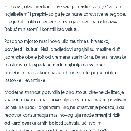
Hipokrat, otac medicine, nazivao je maslinovo ulje "velikim
iscjeliteljem" i prepisivao ga je za razne zdravstvene tegobe.
Ulje je bilo toliko cijenjeno da su ga drevni narodi nazivali
"tekućim zlatom" i koristili kao valutu.
Posebno mjesto maslinovo ulje zauzima u
hrvatskoj
povijesti i kulturi
. Naši pradjedovi uzgajali su masline duž
jadranske obale još od vremena starih Grka. Danas, hrvatska
maslinova ulja
spadaju među najbolja na svijetu
, s
posebnim naglaskom na autohtone sorte poput oblice,
lastovke i levantinke.
Moderna znanost potvrdila je ono što su drevne civilizacije
znale intuitivno – maslinovo ulje doista ima snažan pozitivan
učinak na ljudski organizam. Brojna istraživanja pokazuju da
redovita konzumacija maslinovog ulja može
smanjiti rizik
od kardiovaskularnih bolesti
zahvaljujući svojim
protuupalnim i antioksidativnim svojstvima. Također,