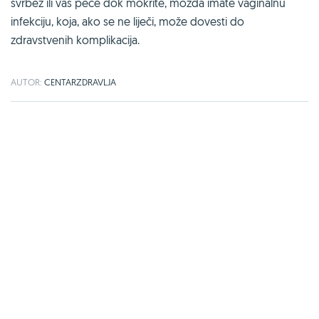
svrbež ili vas peče dok mokrite, možda imate vaginalnu
infekciju, koja, ako se ne liječi, može dovesti do
zdravstvenih komplikacija.
AUTOR:
CENTARZDRAVLJA