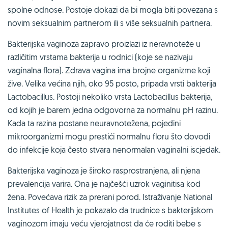
spolne odnose. Postoje dokazi da bi mogla biti povezana s
novim seksualnim partnerom ili s više seksualnih partnera.
Bakterijska vaginoza zapravo proizlazi iz neravnoteže u
različitim vrstama bakterija u rodnici (koje se nazivaju
vaginalna flora). Zdrava vagina ima brojne organizme koji
žive. Velika većina njih, oko 95 posto, pripada vrsti bakterija
Lactobacillus. Postoji nekoliko vrsta Lactobacillus bakterija,
od kojih je barem jedna odgovorna za normalnu pH razinu.
Kada ta razina postane neuravnotežena, pojedini
mikroorganizmi mogu prestići normalnu floru što dovodi
do infekcije koja često stvara nenormalan vaginalni iscjedak.
Bakterijska vaginoza je široko rasprostranjena, ali njena
prevalencija varira. Ona je najčešći uzrok vaginitisa kod
žena. Povećava rizik za prerani porod. Istraživanje National
Institutes of Health je pokazalo da trudnice s bakterijskom
vaginozom imaju veću vjerojatnost da će roditi bebe s