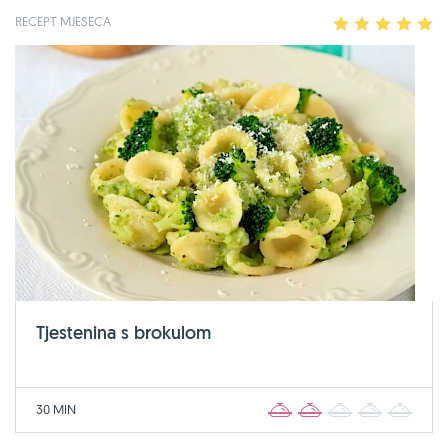
RECEPT MJESECA
1
2
3
4
5
Tjestenina s brokulom
30 MIN
1
2
3
4
5