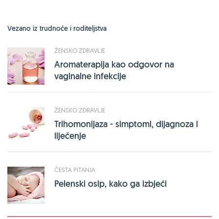
Vezano iz trudnoće i roditeljstva
ŽENSKO ZDRAVLJE
Aromaterapija kao odgovor na
vaginalne infekcije
ŽENSKO ZDRAVLJE
Trihomonijaza - simptomi, dijagnoza i
liječenje
ČESTA PITANJA
Pelenski osip, kako ga izbjeći