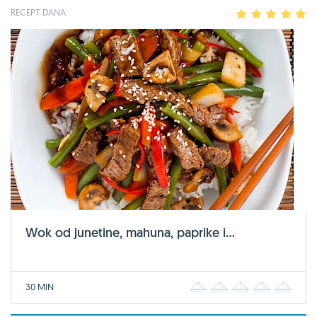
RECEPT DANA
1
2
3
4
5
Wok od junetine, mahuna, paprike i...
30 MIN
1
2
3
4
5