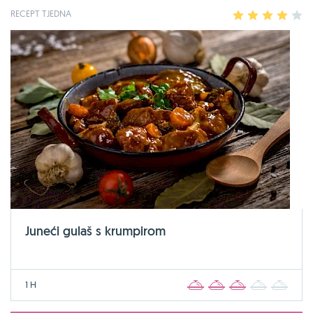
RECEPT TJEDNA
1
2
3
4
5
Juneći gulaš s krumpirom
1 H
1
2
3
4
5