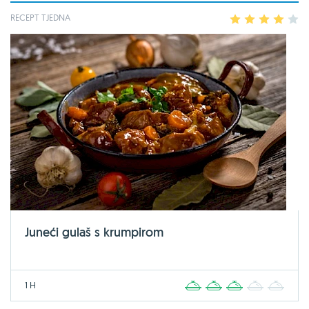
RECEPT TJEDNA
1
2
3
4
5
Juneći gulaš s krumpirom
1 H
1
2
3
4
5