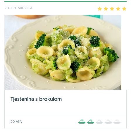
RECEPT MJESECA
1
2
3
4
5
Tjestenina s brokulom
30 MIN
1
2
3
4
5