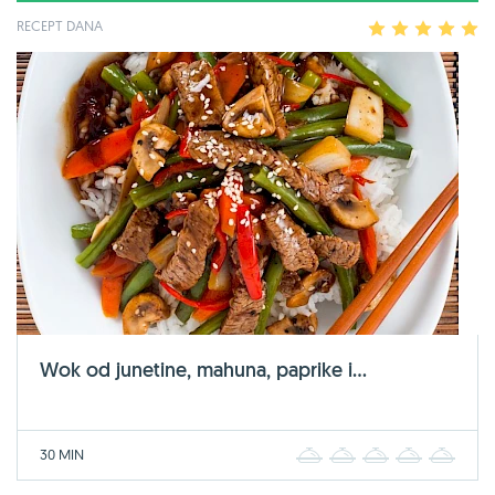
RECEPT DANA
1
2
3
4
5
Wok od junetine, mahuna, paprike i...
30 MIN
1
2
3
4
5