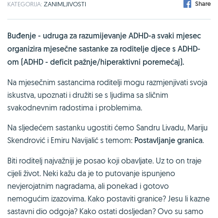
Share
KATEGORIJA:
ZANIMLJIVOSTI
Buđenje - udruga za razumijevanje ADHD-a svaki mjesec
organizira mjesečne sastanke za roditelje djece s ADHD-
om (ADHD - deficit pažnje/hiperaktivni poremećaj).
Na mjesečnim sastancima roditelji mogu razmjenjivati svoja
iskustva, upoznati i družiti se s ljudima sa sličnim
svakodnevnim radostima i problemima.
Na sljedećem sastanku ugostiti ćemo Sandru Livadu, Mariju
Skendrović i Emiru Navijalić s temom:
Postavljanje granica
.
Biti roditelj najvažniji je posao koji obavljate. Uz to on traje
cijeli život. Neki kažu da je to putovanje ispunjeno
nevjerojatnim nagradama, ali ponekad i gotovo
nemogućim izazovima. Kako postaviti granice? Jesu li kazne
sastavni dio odgoja? Kako ostati dosljedan? Ovo su samo