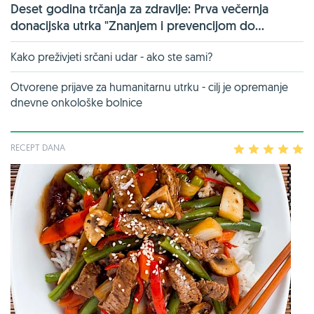
Deset godina trčanja za zdravlje: Prva večernja
donacijska utrka "Znanjem i prevencijom do...
Kako preživjeti srčani udar - ako ste sami?
Otvorene prijave za humanitarnu utrku - cilj je opremanje
dnevne onkološke bolnice
RECEPT DANA
1
2
3
4
5