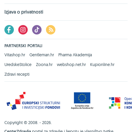
Izjava o privatnosti
PARTNERSKI PORTALI
Vitashop.hr
Gentleman.hr
Pharma Akademija
UredskeStolice
Zoona.hr
webshop.net.hr
Kupionline.hr
Zdravi recepti
Copyright © 2008. - 2026.
CentarZdravlja
portal za zdravlje i ljepotu je vlasništvo tvrtke