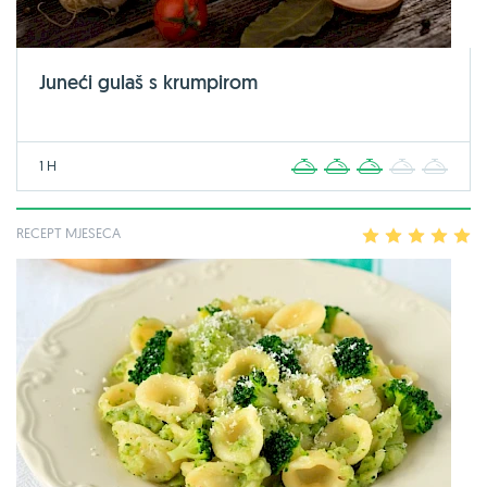
Juneći gulaš s krumpirom
1 H
1
2
3
4
5
RECEPT MJESECA
1
2
3
4
5