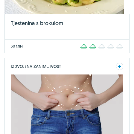
Tjestenina s brokulom
30 MIN
1
2
3
4
5
IZDVOJENA ZANIMLJIVOST