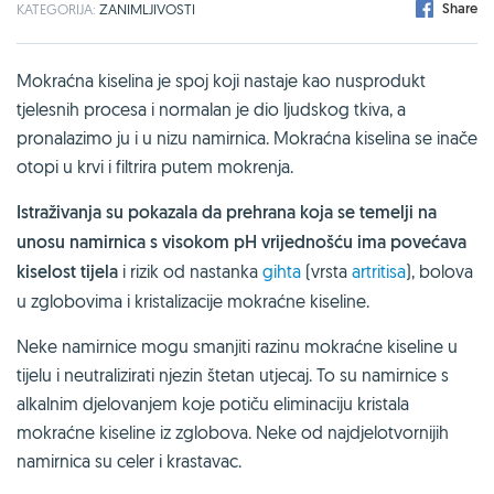
Share
KATEGORIJA:
ZANIMLJIVOSTI
Mokraćna kiselina je spoj koji nastaje kao nusprodukt
tjelesnih procesa i normalan je dio ljudskog tkiva, a
pronalazimo ju i u nizu namirnica. Mokraćna kiselina se inače
otopi u krvi i filtrira putem mokrenja.
Istraživanja su pokazala da prehrana koja se temelji na
unosu namirnica s visokom pH vrijednošću ima povećava
kiselost tijela
i rizik od nastanka
gihta
(vrsta
artritisa
), bolova
u zglobovima i kristalizacije mokraćne kiseline.
Neke namirnice mogu smanjiti razinu mokraćne kiseline u
tijelu i neutralizirati njezin štetan utjecaj. To su namirnice s
alkalnim djelovanjem koje potiču eliminaciju kristala
mokraćne kiseline iz zglobova. Neke od najdjelotvornijih
namirnica su celer i krastavac.