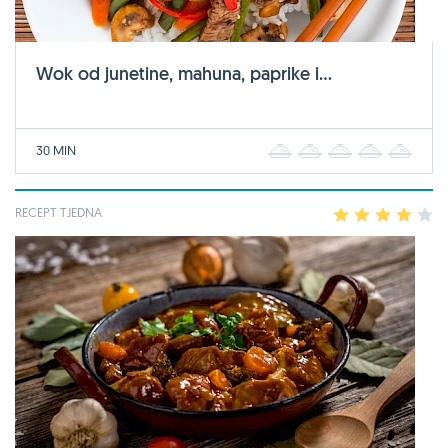
Wok od junetine, mahuna, paprike i...
30 MIN
1
2
3
4
5
RECEPT TJEDNA
1
2
3
4
5