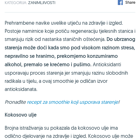
Share
KATEGORIJA:
ZANIMLJIVOSTI
Prehrambene navike uvelike utječu na zdravlje i izgled.
Postoje namirnice koje potiču regeneraciju tjelesnih stanica i
smanjuju rizik od nastanka staničnih oštećenja.
Do ubrzanog
starenja može doći kada smo pod visokom razinom stresa,
nepravilno se hranimo, prekomjerno konzumiramo
alkohol, premalo se krećemo i pušimo.
Antioksidanti
usporavaju proces starenja jer smanjuju razinu slobodnih
radikala u tijelu, a ovaj smoothie je odličan izvor
antioksidanata.
Pronađite
recept za smoothie koji usporava starenje
!
Kokosovo ulje
Brojna istraživanja su pokazala da kokosovo ulje ima
odlično djelovanje na zdravlje i izgled. Kokosovo ulje može