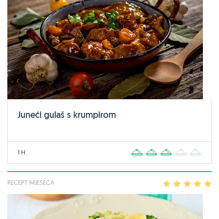
Juneći gulaš s krumpirom
1 H
1
2
3
4
5
RECEPT MJESECA
1
2
3
4
5