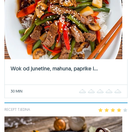
Wok od junetine, mahuna, paprike i...
30 MIN
1
2
3
4
5
RECEPT TJEDNA
1
2
3
4
5