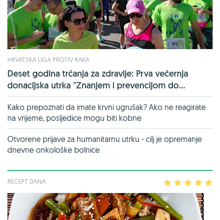
HRVATSKA LIGA PROTIV RAKA
Deset godina trčanja za zdravlje: Prva večernja
donacijska utrka "Znanjem i prevencijom do...
Kako prepoznati da imate krvni ugrušak? Ako ne reagirate
na vrijeme, posljedice mogu biti kobne
Otvorene prijave za humanitarnu utrku - cilj je opremanje
dnevne onkološke bolnice
RECEPT DANA
1
2
3
4
5