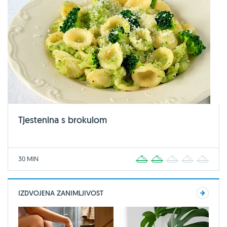
Tjestenina s brokulom
30 MIN
1
2
3
4
5
IZDVOJENA ZANIMLJIVOST