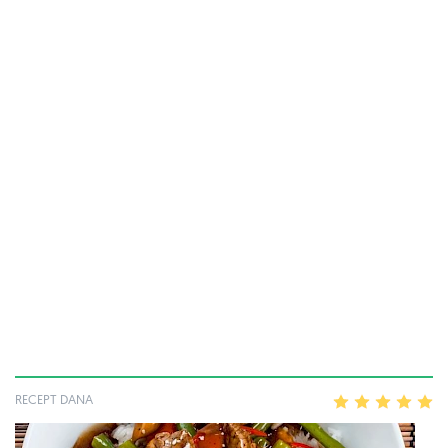
RECEPT DANA
1
2
3
4
5