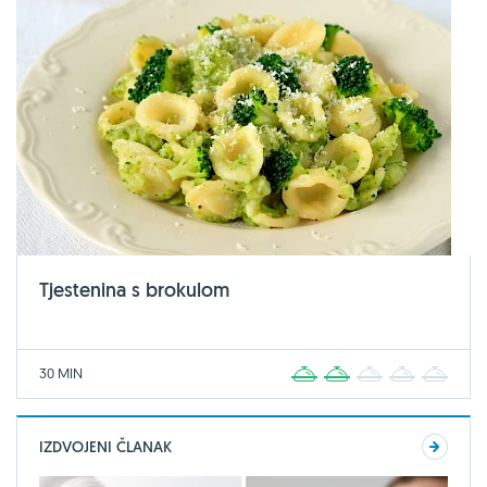
Tjestenina s brokulom
30 MIN
1
2
3
4
5
IZDVOJENI ČLANAK