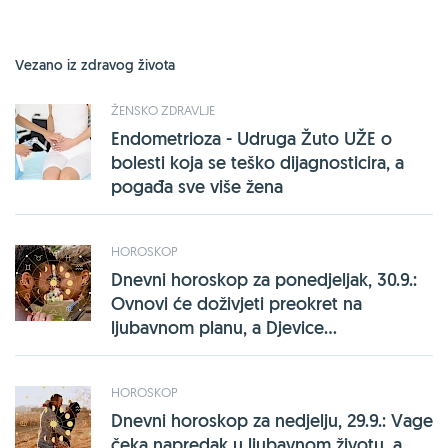
Vezano iz zdravog života
ŽENSKO ZDRAVLJE
Endometrioza - Udruga Žuto UŽE o
bolesti koja se teško dijagnosticira, a
pogađa sve više žena
HOROSKOP
Dnevni horoskop za ponedjeljak, 30.9.:
Ovnovi će doživjeti preokret na
ljubavnom planu, a Djevice...
HOROSKOP
Dnevni horoskop za nedjelju, 29.9.: Vage
čeka napredak u ljubavnom životu, a