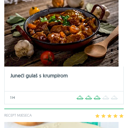
Juneći gulaš s krumpirom
1 H
1
2
3
4
5
RECEPT MJESECA
1
2
3
4
5