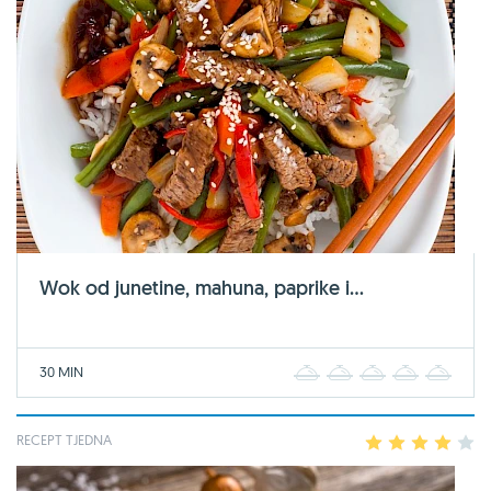
Wok od junetine, mahuna, paprike i...
30 MIN
1
2
3
4
5
RECEPT TJEDNA
1
2
3
4
5