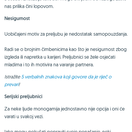
nas prilika čini lopovom.
Nesigurnost
Uobičajeni motiv za preljubu je nedostatak samopouzdanja.
Radi se o brojnim čimbenicima kao što je nesigurnost zbog
izgleda ili napretka u karijeri. Preljubnici se žele osjećati
mladima i to ih motivira na varanje partnera.
Istražite
5 verbalnih znakova koji govore da je riječ o
prevari
!
Serijski preljubnici
Za neke ljude monogamija jednostavno nije opcija i oni će
varati u svakoj vezi.
Iako mogu pokušati popraviti svoje ponašanje, neki