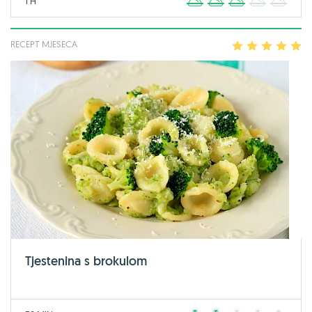
1 H
1
2
3
4
5
RECEPT MJESECA
1
2
3
4
5
Tjestenina s brokulom