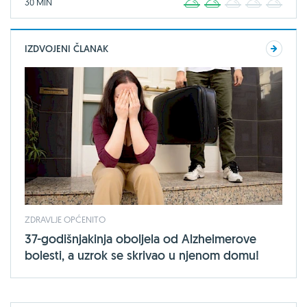
30 MIN
1
2
3
4
5
IZDVOJENI ČLANAK
ZDRAVLJE OPĆENITO
37-godišnjakinja oboljela od Alzheimerove
bolesti, a uzrok se skrivao u njenom domu!