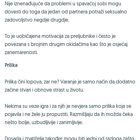
Nije iznenađujuće da problemi u spavaćoj sobi mogu
dovesti do toga da jedan od partnera potraži seksualno
zadovoljstvo negdje drugdje.
To je uobičajena motivacija za preljubnike i često je
povezana s brojnim drugim okidačima kao što je osjećaj
zanemarenosti.
Prilika
Prilika čini lopova, zar ne? Varanje je samo način da dodatno
začine stvari i obnove strast u životu.
Nekima su veze igra i za njih je nevjera samo prilika koja se
pojavila i ne žele ju propustiti. Razmišljaju da ih možda čeka
nešto bolje, uzbudljivije i zanimljivije.
Dosada i znatiželja također mogu biti jedni od razloga zašto