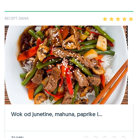
RECEPT DANA
1
2
3
4
5
Wok od junetine, mahuna, paprike i...
30 MIN