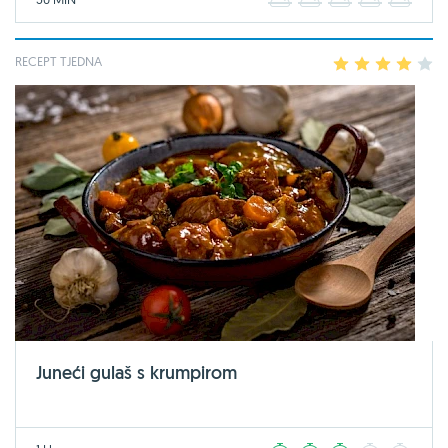
1
2
3
4
5
RECEPT TJEDNA
1
2
3
4
5
Juneći gulaš s krumpirom