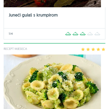
Juneći gulaš s krumpirom
1 H
1
2
3
4
5
RECEPT MJESECA
1
2
3
4
5