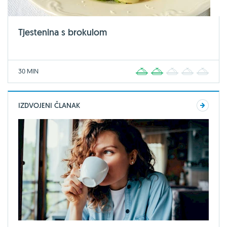
Tjestenina s brokulom
30 MIN
1
2
3
4
5
IZDVOJENI ČLANAK