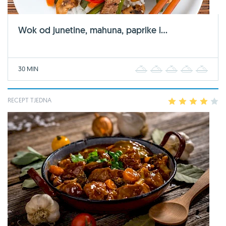
Wok od junetine, mahuna, paprike i...
30 MIN
1
2
3
4
5
RECEPT TJEDNA
1
2
3
4
5