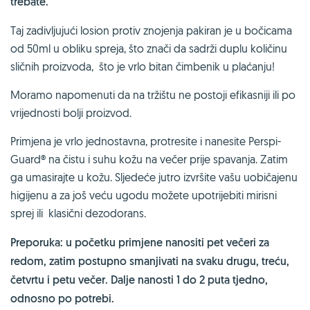
trebate.
Taj zadivljujući losion protiv znojenja pakiran je u bočicama
od 50ml u obliku spreja, što znači da sadrži duplu količinu
sličnih proizvoda, što je vrlo bitan čimbenik u plaćanju!
Moramo napomenuti da na tržištu ne postoji efikasniji ili po
vrijednosti bolji proizvod.
Primjena je vrlo jednostavna, protresite i nanesite Perspi-
Guard® na čistu i suhu kožu na večer prije spavanja. Zatim
ga umasirajte u kožu. Sljedeće jutro izvršite vašu uobičajenu
higijenu a za još veću ugodu možete upotrijebiti mirisni
sprej ili klasični dezodorans.
Preporuka: u početku primjene nanositi pet večeri za
redom, zatim postupno smanjivati na svaku drugu, treću,
četvrtu i petu večer.
Dalje nanosti 1 do 2 puta tjedno,
odnosno po potrebi.