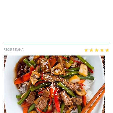
RECEPT DANA
1
2
3
4
5