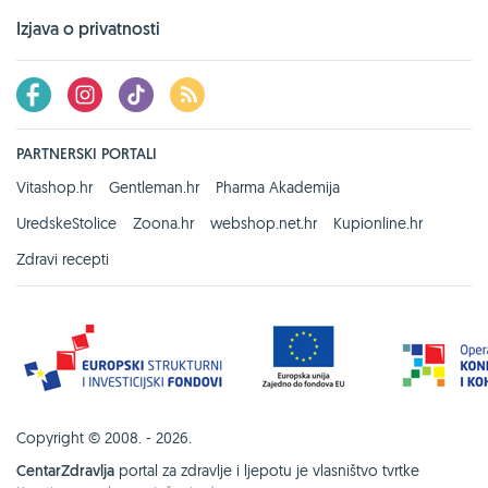
Izjava o privatnosti
PARTNERSKI PORTALI
Vitashop.hr
Gentleman.hr
Pharma Akademija
UredskeStolice
Zoona.hr
webshop.net.hr
Kupionline.hr
Zdravi recepti
Copyright © 2008. - 2026.
CentarZdravlja
portal za zdravlje i ljepotu je vlasništvo tvrtke