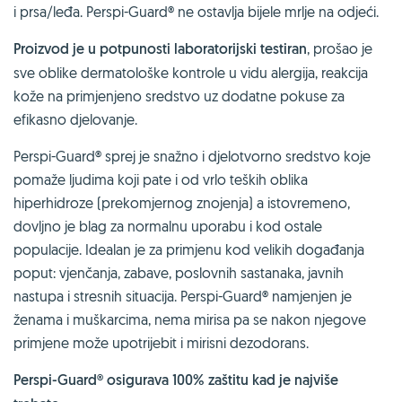
i prsa/leđa. Perspi-Guard® ne ostavlja bijele mrlje na odjeći.
Proizvod je u potpunosti laboratorijski testiran
, prošao je
sve oblike dermatološke kontrole u vidu alergija, reakcija
kože na primjenjeno sredstvo uz dodatne pokuse za
efikasno djelovanje.
Perspi-Guard® sprej je snažno i djelotvorno sredstvo koje
pomaže ljudima koji pate i od vrlo teških oblika
hiperhidroze (prekomjernog znojenja) a istovremeno,
dovljno je blag za normalnu uporabu i kod ostale
populacije. Idealan je za primjenu kod velikih događanja
poput: vjenčanja, zabave, poslovnih sastanaka, javnih
nastupa i stresnih situacija. Perspi-Guard® namjenjen je
ženama i muškarcima, nema mirisa pa se nakon njegove
primjene može upotrijebit i mirisni dezodorans.
Perspi-Guard® osigurava 100% zaštitu kad je najviše