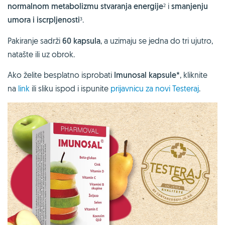
normalnom metabolizmu stvaranja energije
² i
smanjenju
umora i iscrpljenosti
³.
Pakiranje sadrži
60 kapsula
, a uzimaju se jedna do tri ujutro,
natašte ili uz obrok.
Ako želite besplatno isprobati
Imunosal kapsule
*, kliknite
na
link
ili sliku ispod i ispunite
prijavnicu za novi Testeraj
.