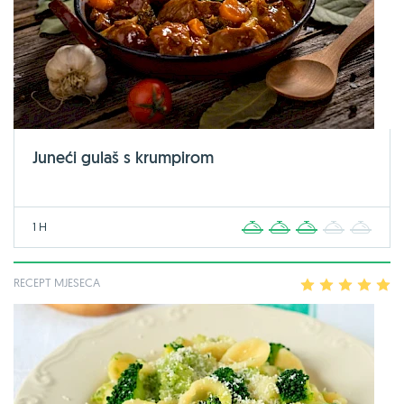
Juneći gulaš s krumpirom
1 H
1
2
3
4
5
RECEPT MJESECA
1
2
3
4
5