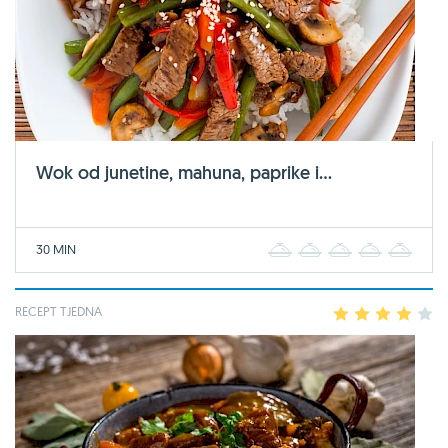
Wok od junetine, mahuna, paprike i...
30 MIN
1
2
3
4
5
RECEPT TJEDNA
1
2
3
4
5