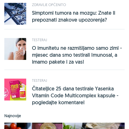
ZDRAVLJE OPĆENITO
Simptomi tumora na mozgu: Znate li
prepoznati znakove upozorenja?
TESTERAJ
O imunitetu ne razmišljamo samo zimi -
mjesec dana smo testirali Imunosal, a
imamo pakete i za vas!
TESTERAJ
Čitateljice 25 dana testirale Yasenka
Vitamin Code Multicomplex kapsule -
pogledajte komentare!
Najnovije