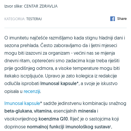
Izvor slike: CENTAR ZDRAVLJA
Share
KATEGORIJA:
TESTERAJ
O imunitetu najčešće razmišljamo kada stignu hladniji dani i
sezona prehlada. Često zaboravljamo da i ljetni mjeseci
mogu biti izazovni za organizam - većini nas se mijenja
dnevni ritam, opterećeni smo zadacima koje treba riješiti
prije godišnjeg odmora, a visoke temperature mogu biti
itekako iscrpljujuće. Upravo je zato kolegica iz redakcije
odlučila isprobati
Imunosal kapsule
*, a svoje je iskustvo
opisala u
recenziji
.
Imunosal kapsule
* sadrže jedinstvenu kombinaciju snažnog
beta-glukana
,
vitamina
, esencijalnih
minerala
i
visokovrijednog
koenzima Q10
. Riječ je o sastojcima koji
doprinose
normalnoj funkciji imunološkog sustava
¹,