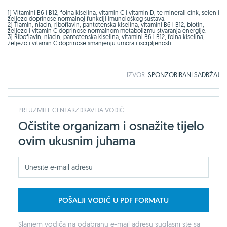
1) Vitamini B6 i B12, folna kiselina, vitamin C i vitamin D, te minerali cink, selen i
željezo doprinose normalnoj funkciji imunološkog sustava.
2) Tiamin, niacin, riboflavin, pantotenska kiselina, vitamini B6 i B12, biotin,
željezo i vitamin C doprinose normalnom metabolizmu stvaranja energije.
3) Riboflavin, niacin, pantotenska kiselina, vitamini B6 i B12, folna kiselina,
željezo i vitamin C doprinose smanjenju umora i iscrpljenosti.
IZVOR:
SPONZORIRANI
SADRŽAJ
PREUZMITE CENTARZDRAVLJA VODIČ
Očistite organizam i osnažite tijelo
ovim ukusnim juhama
POŠALJI VODIČ U PDF FORMATU
Slanjem vodiča na odabranu e-mail adresu suglasni ste sa