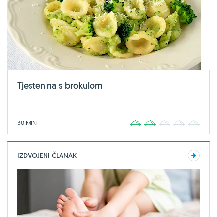
Tjestenina s brokulom
30 MIN
1
2
3
4
5
IZDVOJENI ČLANAK