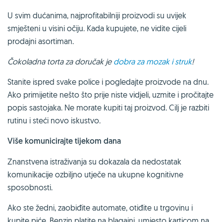
U svim dućanima, najprofitabilniji proizvodi su uvijek
smješteni u visini očiju. Kada kupujete, ne vidite cijeli
prodajni asortiman.
Čokoladna torta za doručak je
dobra za mozak i struk
!
Stanite ispred svake police i pogledajte proizvode na dnu.
Ako primijetite nešto što prije niste vidjeli, uzmite i pročitajte
popis sastojaka. Ne morate kupiti taj proizvod. Cilj je razbiti
rutinu i steći novo iskustvo.
Više komunicirajte tijekom dana
Znanstvena istraživanja su dokazala da nedostatak
komunikacije ozbiljno utječe na ukupne kognitivne
sposobnosti.
Ako ste žedni, zaobiđite automate, otiđite u trgovinu i
kupite piće. Benzin platite na blagajni, umjesto karticom na