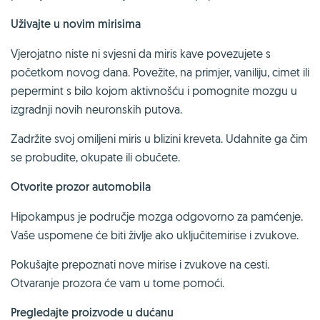
Uživajte u novim mirisima
Vjerojatno niste ni svjesni da miris kave povezujete s
početkom novog dana. Povežite, na primjer, vaniliju, cimet ili
pepermint s bilo kojom aktivnošću i pomognite mozgu u
izgradnji novih neuronskih putova.
Zadržite svoj omiljeni miris u blizini kreveta. Udahnite ga čim
se probudite, okupate ili obučete.
Otvorite prozor automobila
Hipokampus je područje mozga odgovorno za pamćenje.
Vaše uspomene će biti življe ako uključite​​mirise i zvukove.
Pokušajte prepoznati nove mirise i zvukove na cesti.
Otvaranje prozora će vam u tome pomoći.
Pregledajte proizvode u dućanu