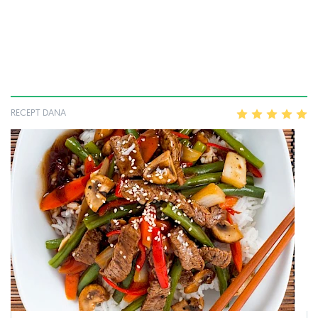
RECEPT DANA
1
2
3
4
5