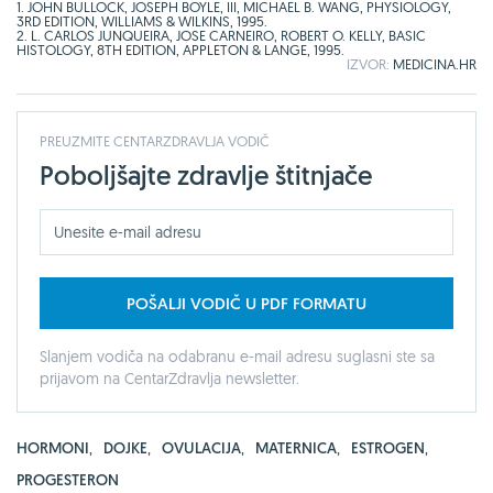
1. JOHN BULLOCK, JOSEPH BOYLE, III, MICHAEL B. WANG, PHYSIOLOGY,
3RD EDITION, WILLIAMS & WILKINS, 1995.
2. L. CARLOS JUNQUEIRA, JOSE CARNEIRO, ROBERT O. KELLY, BASIC
HISTOLOGY, 8TH EDITION, APPLETON & LANGE, 1995.
IZVOR:
MEDICINA.HR
PREUZMITE CENTARZDRAVLJA VODIČ
Poboljšajte zdravlje štitnjače
POŠALJI VODIČ U PDF FORMATU
Slanjem vodiča na odabranu e-mail adresu suglasni ste sa
prijavom na CentarZdravlja newsletter.
HORMONI
,
DOJKE
,
OVULACIJA
,
MATERNICA
,
ESTROGEN
,
PROGESTERON