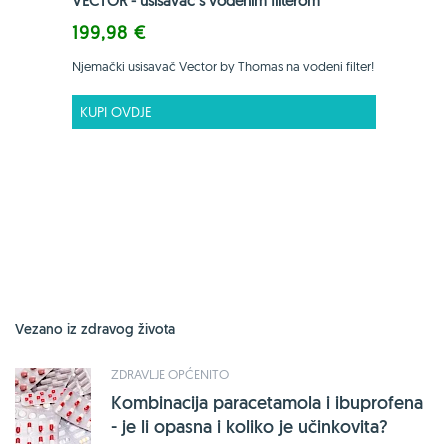
VECTOR - usisavač s vodenim filterom
199,98 €
Njemački usisavač Vector by Thomas na vodeni filter!
KUPI OVDJE
Vezano iz zdravog života
ZDRAVLJE OPĆENITO
Kombinacija paracetamola i ibuprofena
- je li opasna i koliko je učinkovita?