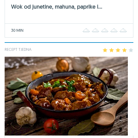
Wok od junetine, mahuna, paprike i...
30 MIN
1
2
3
4
5
RECEPT TJEDNA
1
2
3
4
5