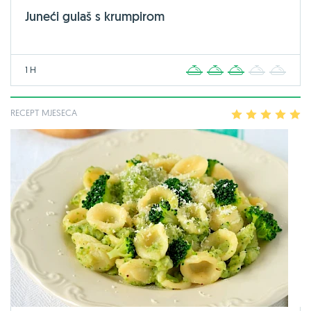
Juneći gulaš s krumpirom
1 H
1
2
3
4
5
RECEPT MJESECA
1
2
3
4
5