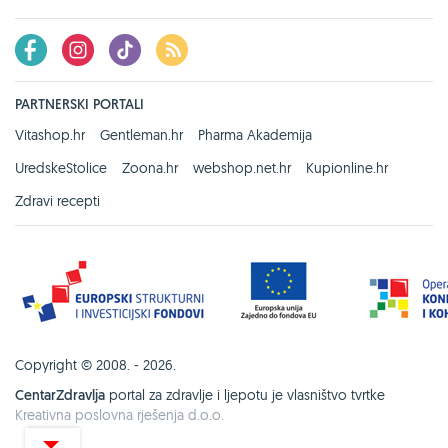
PARTNERSKI PORTALI
Vitashop.hr
Gentleman.hr
Pharma Akademija
UredskeStolice
Zoona.hr
webshop.net.hr
Kupionline.hr
Zdravi recepti
Copyright © 2008. - 2026.
CentarZdravlja
portal za zdravlje i ljepotu je vlasništvo tvrtke
Kreativna poslovna rješenja d.o.o.