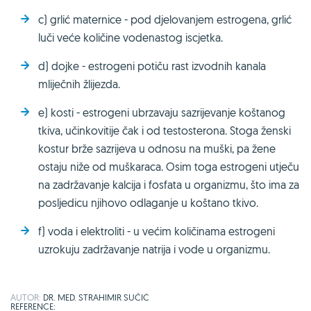
c) grlić maternice - pod djelovanjem estrogena, grlić
luči veće količine vodenastog iscjetka.
d) dojke - estrogeni potiču rast izvodnih kanala
mliječnih žlijezda.
e) kosti - estrogeni ubrzavaju sazrijevanje koštanog
tkiva, učinkovitije čak i od testosterona. Stoga ženski
kostur brže sazrijeva u odnosu na muški, pa žene
ostaju niže od muškaraca. Osim toga estrogeni utječu
na zadržavanje kalcija i fosfata u organizmu, što ima za
posljedicu njihovo odlaganje u koštano tkivo.
f) voda i elektroliti - u većim količinama estrogeni
uzrokuju zadržavanje natrija i vode u organizmu.
AUTOR:
DR. MED. STRAHIMIR SUČIĆ
REFERENCE: