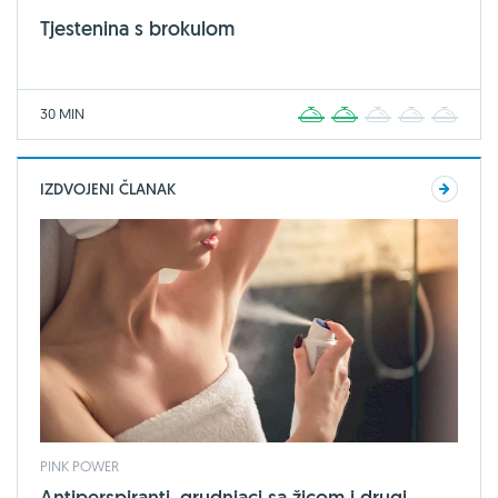
Tjestenina s brokulom
30 MIN
1
2
3
4
5
IZDVOJENI ČLANAK
PINK POWER
Antiperspiranti, grudnjaci sa žicom i drugi