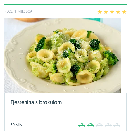
RECEPT MJESECA
1
2
3
4
5
Tjestenina s brokulom
30 MIN
1
2
3
4
5