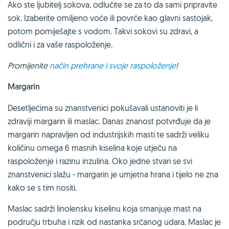
Ako ste ljubitelj sokova, odlučite se za to da sami pripravite
sok. Izaberite omiljeno voće ili povrće kao glavni sastojak,
potom pomiješajte s vodom. Takvi sokovi su zdravi, a
odlični i za vaše raspoloženje.
Promijenite
način prehrane i svoje raspoloženje
!
Margarin
Desetljećima su znanstvenici pokušavali ustanoviti je li
zdraviji margarin ili maslac. Danas znanost potvrđuje da je
margarin napravljen od industrijskih masti te sadrži veliku
količinu omega 6 masnih kiselina koje utječu na
raspoloženje i razinu inzulina. Oko jedne stvari se svi
znanstvenici slažu - margarin je umjetna hrana i tijelo ne zna
kako se s tim nositi.
Maslac sadrži linolensku kiselinu koja smanjuje mast na
području trbuha i rizik od nastanka srčanog udara. Maslac je