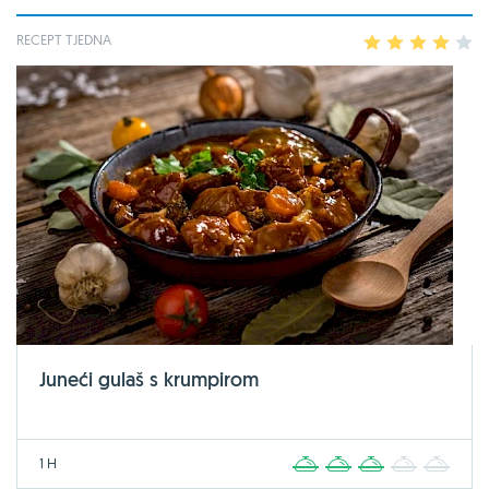
RECEPT TJEDNA
1
2
3
4
5
Juneći gulaš s krumpirom
1 H
1
2
3
4
5