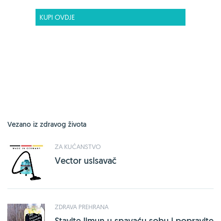
KUPI OVDJE
Vezano iz zdravog života
ZA KUĆANSTVO
Vector usisavač
ZDRAVA PREHRANA
Stavite limun u spavaću sobu i popravite