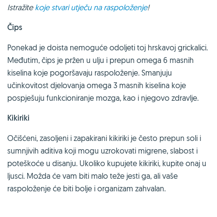
Istražite
koje stvari utječu na raspoloženje
!
Čips
Ponekad je doista nemoguće odoljeti toj hrskavoj grickalici.
Međutim, čips je pržen u ulju i prepun omega 6 masnih
kiselina koje pogoršavaju raspoloženje. Smanjuju
učinkovitost djelovanja omega 3 masnih kiselina koje
pospješuju funkcioniranje mozga, kao i njegovo zdravlje.
Kikiriki
Očišćeni, zasoljeni i zapakirani kikiriki je često prepun soli i
sumnjivih aditiva koji mogu uzrokovati migrene, slabost i
poteškoće u disanju. Ukoliko kupujete kikiriki, kupite onaj u
ljusci. Možda će vam biti malo teže jesti ga, ali vaše
raspoloženje će biti bolje i organizam zahvalan.