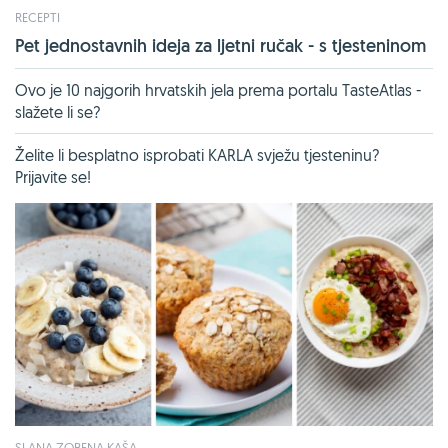
RECEPTI
Pet jednostavnih ideja za ljetni ručak - s tjesteninom
Ovo je 10 najgorih hrvatskih jela prema portalu TasteAtlas -
slažete li se?
Želite li besplatno isprobati KARLA svježu tjesteninu?
Prijavite se!
SLANA ZOBENA KAŠA