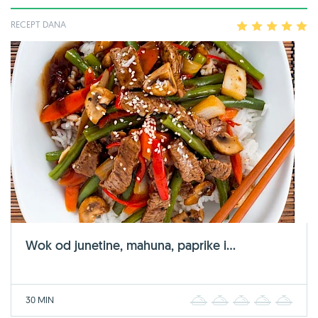
RECEPT DANA
1
2
3
4
5
Wok od junetine, mahuna, paprike i...
30 MIN
1
2
3
4
5