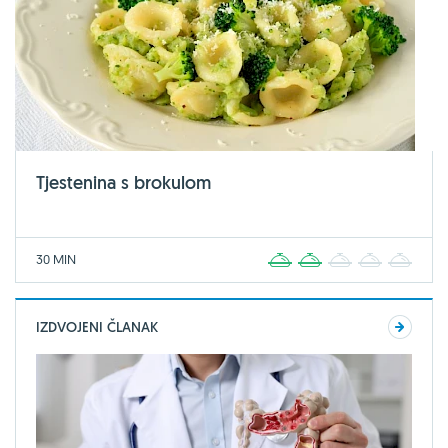
Tjestenina s brokulom
30 MIN
1
2
3
4
5
IZDVOJENI ČLANAK