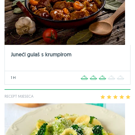
Juneći gulaš s krumpirom
1 H
1
2
3
4
5
RECEPT MJESECA
1
2
3
4
5