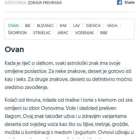
Share
KATEGORIJA:
ZDRAVA PREHRANA
OVAN
BIK
BLIZANCI
RAK
LAV
DJEVICA
VAGA
ŠKORPION
STRIJELAC
JARAC
VODENJAK
RIBE
Ovan
Kada je riječ o slatkom, svaki astrološki znak ima svoje
omiljene poslastice. Za neke znakove, desert je gotovo isti
kao i seks. Za druge znakove, deserti su definitivno moćno
sredstvo zavođenja.
Kolači od limuna, rolade od maline i torte s kremom od sira
omiljeni su izbor Ovnovima. Vole i sladoled preliven
šlagom. Ovaj znak također uživa i u zdravijim varijantama
deserta od svježeg voća kao što su šljive, trešnje, grožđe,
možda u kombinaciji s medom i jogurtom. Ovnovi uživaju u