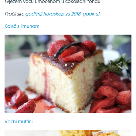
svježem voću umočenom u čokoladni fondu.
Pročitajte
godišnji horoskop za 2018. godinu
!
Kolač s limunom
Voćni muffini