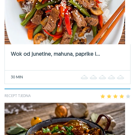
Wok od junetine, mahuna, paprike i...
30 MIN
1
2
3
4
5
RECEPT TJEDNA
1
2
3
4
5