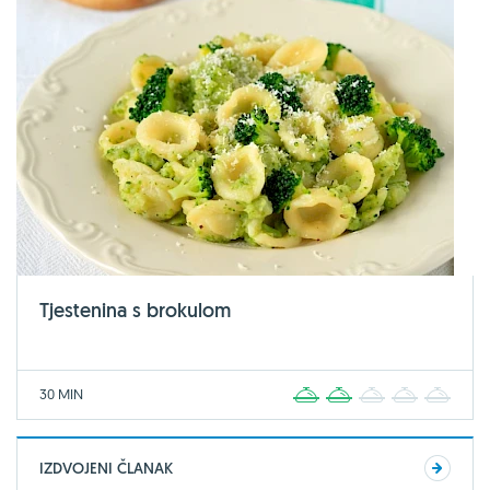
Tjestenina s brokulom
30 MIN
1
2
3
4
5
IZDVOJENI ČLANAK