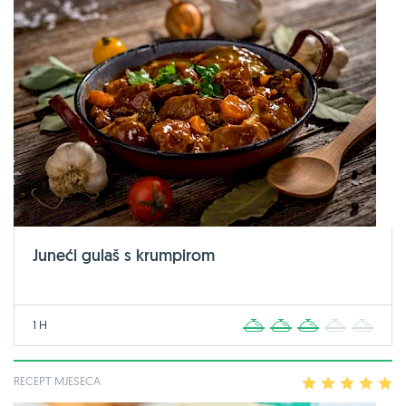
Juneći gulaš s krumpirom
1 H
1
2
3
4
5
RECEPT MJESECA
1
2
3
4
5