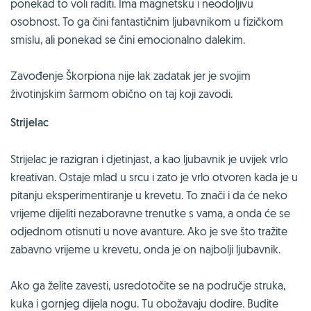
ponekad to voli raditi. Ima magnetsku i neodoljivu
osobnost. To ga čini fantastičnim ljubavnikom u fizičkom
smislu, ali ponekad se čini emocionalno dalekim.
Zavođenje Škorpiona nije lak zadatak jer je svojim
životinjskim šarmom obično on taj koji zavodi.
Strijelac
Strijelac je razigran i djetinjast, a kao ljubavnik je uvijek vrlo
kreativan. Ostaje mlad u srcu i zato je vrlo otvoren kada je u
pitanju eksperimentiranje u krevetu. To znači i da će neko
vrijeme dijeliti nezaboravne trenutke s vama, a onda će se
odjednom otisnuti u nove avanture. Ako je sve što tražite
zabavno vrijeme u krevetu, onda je on najbolji ljubavnik.
Ako ga želite zavesti, usredotočite se na područje struka,
kuka i gornjeg dijela nogu. Tu obožavaju dodire. Budite