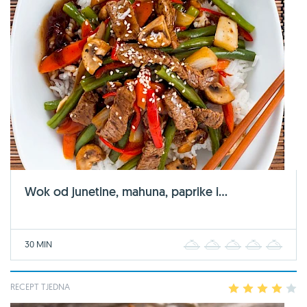
Wok od junetine, mahuna, paprike i...
30 MIN
1
2
3
4
5
RECEPT TJEDNA
1
2
3
4
5