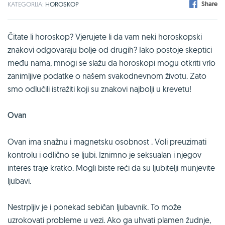
Share
KATEGORIJA:
HOROSKOP
Čitate li horoskop? Vjerujete li da vam neki horoskopski
znakovi odgovaraju bolje od drugih? Iako postoje skeptici
među nama, mnogi se slažu da horoskopi mogu otkriti vrlo
zanimljive podatke o našem svakodnevnom životu. Zato
smo odlučili istražiti koji su znakovi najbolji u krevetu!
Ovan
Ovan ima snažnu i magnetsku osobnost . Voli preuzimati
kontrolu i odlično se ljubi. Iznimno je seksualan i njegov
interes traje kratko. Mogli biste reći da su ljubitelji munjevite
ljubavi.
Nestrpljiv je i ponekad sebičan ljubavnik. To može
uzrokovati probleme u vezi. Ako ga uhvati plamen žudnje,