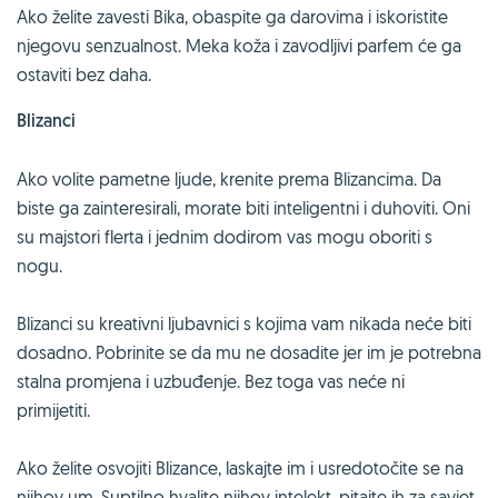
Ako želite zavesti Bika, obaspite ga darovima i iskoristite
njegovu senzualnost. Meka koža i zavodljivi parfem će ga
ostaviti bez daha.
Blizanci
Ako volite pametne ljude, krenite prema Blizancima. Da
biste ga zainteresirali, morate biti inteligentni i duhoviti. Oni
su majstori flerta i jednim dodirom vas mogu oboriti s
nogu.
Blizanci su kreativni ljubavnici s kojima vam nikada neće biti
dosadno. Pobrinite se da mu ne dosadite jer im je potrebna
stalna promjena i uzbuđenje. Bez toga vas neće ni
primijetiti.
Ako želite osvojiti Blizance, laskajte im i usredotočite se na
njihov um. Suptilno hvalite njihov intelekt, pitajte ih za savjet