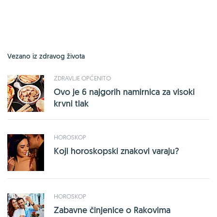
Vezano iz zdravog života
ZDRAVLJE OPĆENITO
Ovo je 6 najgorih namirnica za visoki
krvni tlak
HOROSKOP
Koji horoskopski znakovi varaju?
HOROSKOP
Zabavne činjenice o Rakovima