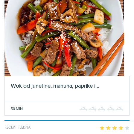
Wok od junetine, mahuna, paprike i...
30 MIN
1
2
3
4
5
RECEPT TJEDNA
1
2
3
4
5