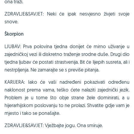
ona traži.
ZDRAVLJE&SAVJET: Neki će ipak nesvjesno živjeti svoje
snove.
Škorpion
LJUBAV: Prva polovina tjedna donijet će mirno uživanje u
zajedničkoj vezi ili diskretno traženje srodne duše. Drugi dio
tjedna ljubav će postati strastvenija. Bit će lijepih susreta, ali i
nestrpljenja. Ne zamarajte se s previše pitanja.
KARIJERA: Iako će vaši nadređeni pokazivati određenu
naklonost prema vama, teško ćete nalaziti zajednički jezik.
Problem je u tome što obje strane žele dominirati, a u
hijerarhijskom poslovanju to ne prolazi. Shvatite gdje vam je
mjesto i tako se ponašajte.
ZDRAVLJE&SAVJET: Vježbajte jogu. Ona smiruje.