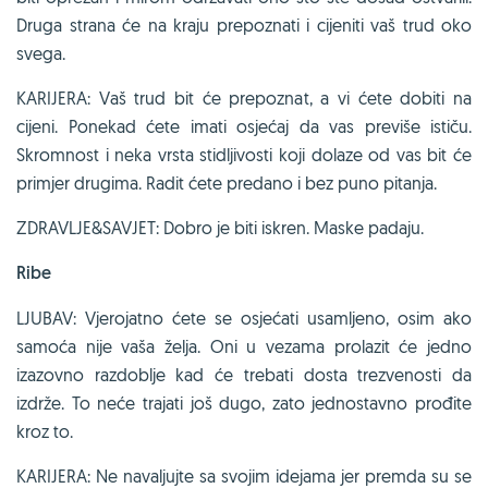
Druga strana će na kraju prepoznati i cijeniti vaš trud oko
svega.
KARIJERA: Vaš trud bit će prepoznat, a vi ćete dobiti na
cijeni. Ponekad ćete imati osjećaj da vas previše ističu.
Skromnost i neka vrsta stidljivosti koji dolaze od vas bit će
primjer drugima. Radit ćete predano i bez puno pitanja.
ZDRAVLJE&SAVJET: Dobro je biti iskren. Maske padaju.
Ribe
LJUBAV: Vjerojatno ćete se osjećati usamljeno, osim ako
samoća nije vaša želja. Oni u vezama prolazit će jedno
izazovno razdoblje kad će trebati dosta trezvenosti da
izdrže. To neće trajati još dugo, zato jednostavno prođite
kroz to.
KARIJERA: Ne navaljujte sa svojim idejama jer premda su se