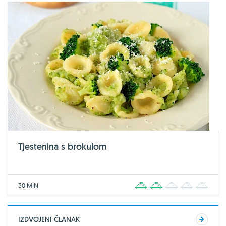
Tjestenina s brokulom
30 MIN
1
2
3
4
5
IZDVOJENI ČLANAK