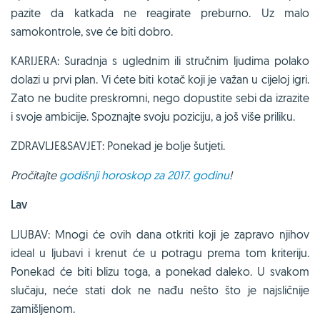
pazite da katkada ne reagirate preburno. Uz malo
samokontrole, sve će biti dobro.
KARIJERA: Suradnja s uglednim ili stručnim ljudima polako
dolazi u prvi plan. Vi ćete biti kotač koji je važan u cijeloj igri.
Zato ne budite preskromni, nego dopustite sebi da izrazite
i svoje ambicije. Spoznajte svoju poziciju, a još više priliku.
ZDRAVLJE&SAVJET: Ponekad je bolje šutjeti.
Pročitajte
godišnji horoskop za 2017. godinu
!
Lav
LJUBAV: Mnogi će ovih dana otkriti koji je zapravo njihov
ideal u ljubavi i krenut će u potragu prema tom kriteriju.
Ponekad će biti blizu toga, a ponekad daleko. U svakom
slučaju, neće stati dok ne nađu nešto što je najsličnije
zamišljenom.