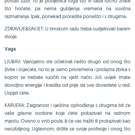
postati uzor. To je posljedica toga što vi sada točno znate
što hoćete, pa nema gubljenja vremena na suvišna
razmatranja. Ipak, ponekad proradite ponešto i s drugima.
ZDRAVLJE&SAVJET: U timskom radu treba sudjelovati barem
dvoje.
Vaga
LJUBAV: Vjerojatno ste očekivali nešto drugo od onog što
živite i osjećate, no to je samo privremena i prolazna zbrka s
kojom se trebate suočiti na vješt način. Još uvijek imate
dovoljno energije i kredita od prije da sve dovedete u red.
Uspjet ćete.
KARIJERA: Zaigranost i vještina ophođenja s drugima bit će
vaše glavne osobine koje ćete pokazivati na radnom
mjestu. Ovisno o vrsti posla, ili će vas tražiti ili prokazivati kao
neozbiljnog. Uglavnom, držite se svoje profesije i onog što