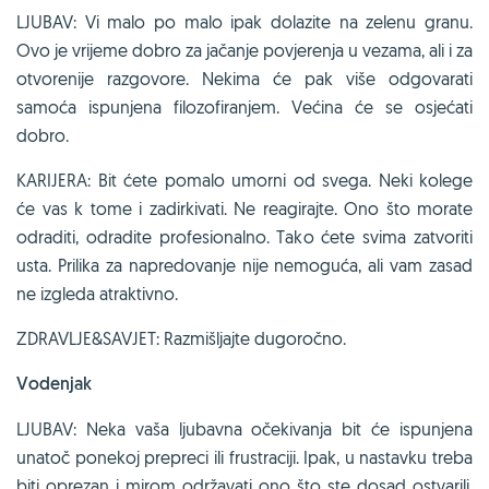
LJUBAV: Vi malo po malo ipak dolazite na zelenu granu.
Ovo je vrijeme dobro za jačanje povjerenja u vezama, ali i za
otvorenije razgovore. Nekima će pak više odgovarati
samoća ispunjena filozofiranjem. Većina će se osjećati
dobro.
KARIJERA: Bit ćete pomalo umorni od svega. Neki kolege
će vas k tome i zadirkivati. Ne reagirajte. Ono što morate
odraditi, odradite profesionalno. Tako ćete svima zatvoriti
usta. Prilika za napredovanje nije nemoguća, ali vam zasad
ne izgleda atraktivno.
ZDRAVLJE&SAVJET: Razmišljajte dugoročno.
Vodenjak
LJUBAV: Neka vaša ljubavna očekivanja bit će ispunjena
unatoč ponekoj prepreci ili frustraciji. Ipak, u nastavku treba
biti oprezan i mirom održavati ono što ste dosad ostvarili.