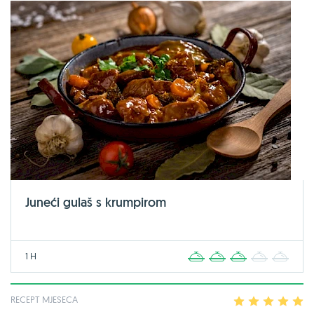
Juneći gulaš s krumpirom
1 H
1
2
3
4
5
RECEPT MJESECA
1
2
3
4
5