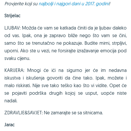
Provjerite koji su
najbolji i najgori dani u 2017. godini
!
Strijelac
LJUBAV: Možda će vam se katkada činiti da je ljubav daleko
od vas. Ipak, ona je zapravo bliže nego što vam se čini,
samo što se trenutačno ne pokazuje. Budite mirni, strpljivi,
uporni. Ako ste u vezi, ne forsirajte izražavanje emocija pod
svaku cijenu.
KARIJERA: Mnogi će ići na sigurno jer će im nedavna
iskustva i iskušenja govoriti da čine tako. Ipak, možete i
malo riskirati. Nije sve tako teško kao što vi vidite. Opet će
se pojaviti podrška drugih kojoj se usput, uopće niste
nadali.
ZDRAVLJE&SAVJET: Ne zamarajte se sa sitnicama.
Jarac