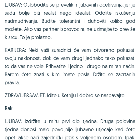
LJUBAV: Oslobodite se prevelikih ljubavnih očekivanja, jer je
sada bolje biti realist nego idealist. Odolite iskušenju
nadmudrivanja. Budite tolerantni i duhoviti koliko god
možete. Ako vas partner isprovocira, ne uzimajte to previše
k srcu. To je prolazno.
KARIJERA: Neki vaši suradnici će vam otvoreno pokazati
svoju naklonost, dok će vam drugi jednako tako pokazati
to da vas ne vole. Prihvatite i jedno i drugo na miran način.
Barem ćete znati s kim imate posla. Držite se zacrtanih
pravila.
ZDRAVLJE&SAVJET: Idite u šetnjju i dobro se naspavajte.
Rak
LJUBAV: Izdržite u miru prvi dio tjedna. Druga polovina
tjedna donosi malo povoljnije ljubavne utjecaje kad ćete
opet lakše naći zajednički jezik s voljenom osobom. Ipak,