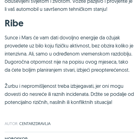
oduševljeni svijetom i životom. Vozite pažljivo i provjerite je
li vaš automobil u savršenom tehničkom stanju!
Ribe
Sunce i Mars će vam dati dovoljno energije da ožujak
provedete uz bilo koju fizičku aktivnost, bez obzira koliko je
intenzivna. Ali, samo u određenom vremenskom razdoblju.
Dugoročna otpornost nije na popisu ovog mjeseca, tako
da ćete boljim planiranjem stvari, izbjeći preopterećenost.
Žurbu i nepromišljenost treba izbjegavati, jer oni mogu
dovesti do nesreće ili raznih incidenata. Držite se podalje od
potencijalno rizičnih, nasilnih ili konfliktnih situacija!
AUTOR:
CENTARZDRAVLJA
HOROSKOP