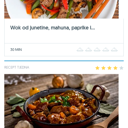
Wok od junetine, mahuna, paprike i...
30 MIN
1
2
3
4
5
RECEPT TJEDNA
1
2
3
4
5