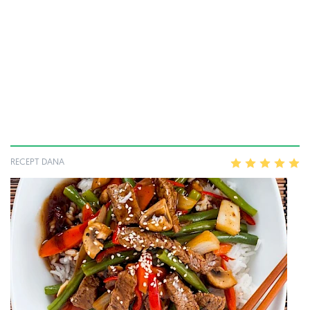
RECEPT DANA
1
2
3
4
5