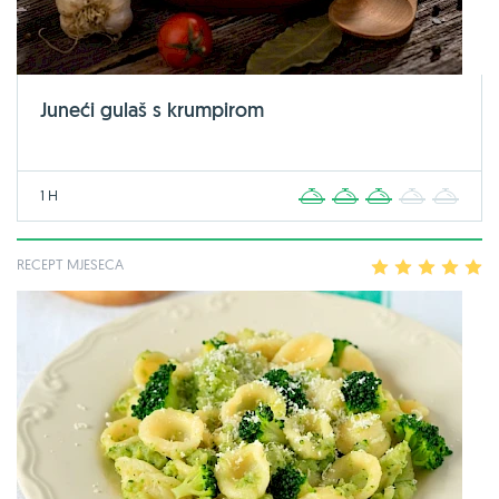
Juneći gulaš s krumpirom
1 H
1
2
3
4
5
RECEPT MJESECA
1
2
3
4
5