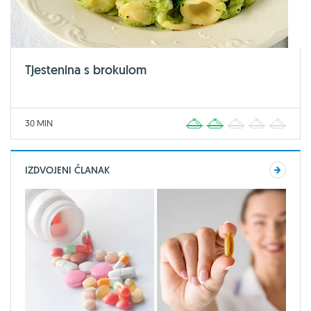
Tjestenina s brokulom
30 MIN
1
2
3
4
5
IZDVOJENI ČLANAK