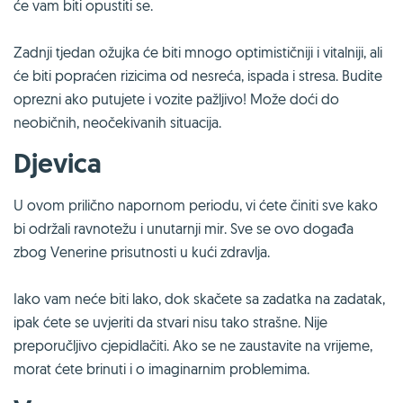
će vam biti opustiti se.
Zadnji tjedan ožujka će biti mnogo optimističniji i vitalniji, ali
će biti popraćen rizicima od nesreća, ispada i stresa. Budite
oprezni ako putujete i vozite pažljivo! Može doći do
neobičnih, neočekivanih situacija.
Djevica
U ovom prilično napornom periodu, vi ćete činiti sve kako
bi održali ravnotežu i unutarnji mir. Sve se ovo događa
zbog Venerine prisutnosti u kući zdravlja.
Iako vam neće biti lako, dok skačete sa zadatka na zadatak,
ipak ćete se uvjeriti da stvari nisu tako strašne. Nije
preporučljivo cjepidlačiti. Ako se ne zaustavite na vrijeme,
morat ćete brinuti i o imaginarnim problemima.