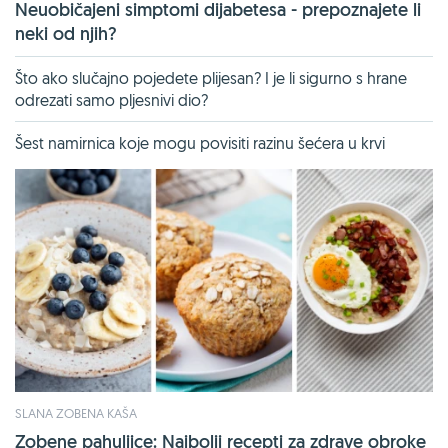
Neuobičajeni simptomi dijabetesa - prepoznajete li
neki od njih?
Što ako slučajno pojedete plijesan? I je li sigurno s hrane
odrezati samo pljesnivi dio?
Šest namirnica koje mogu povisiti razinu šećera u krvi
SLANA ZOBENA KAŠA
Zobene pahuljice: Najbolji recepti za zdrave obroke