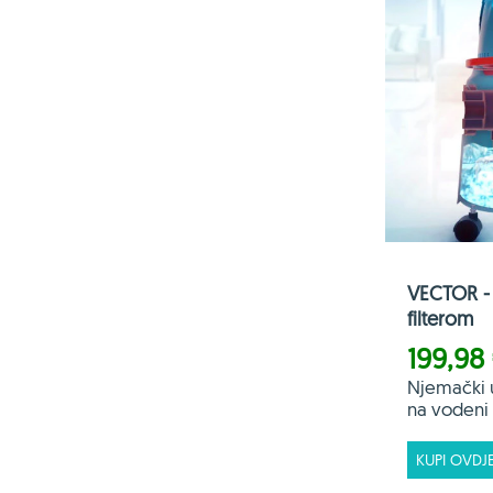
VECTOR - 
filterom
199,98
Njemački 
na vodeni f
KUPI OVDJ