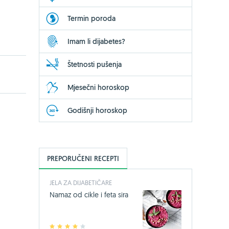
Termin poroda
Imam li dijabetes?
Štetnosti pušenja
Mjesečni horoskop
Godišnji horoskop
PREPORUČENI RECEPTI
JELA ZA DIJABETIČARE
Namaz od cikle i feta sira
1
2
3
4
5