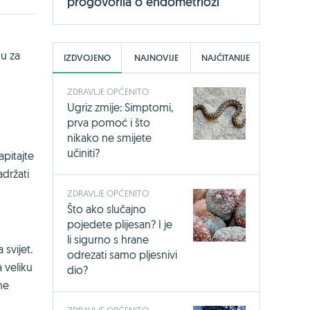
progovorila o endometriozi
gu za
IZDVOJENO
NAJNOVIJE
NAJČITANIJE
ZDRAVLJE OPĆENITO
Ugriz zmije: Simptomi,
prva pomoć i što
nikako ne smijete
učiniti?
apitajte
adržati
ZDRAVLJE OPĆENITO
Što ako slučajno
pojedete plijesan? I je
li sigurno s hrane
 svijet.
odrezati samo pljesnivi
 veliku
dio?
ne
ZDRAVLJE OPĆENITO