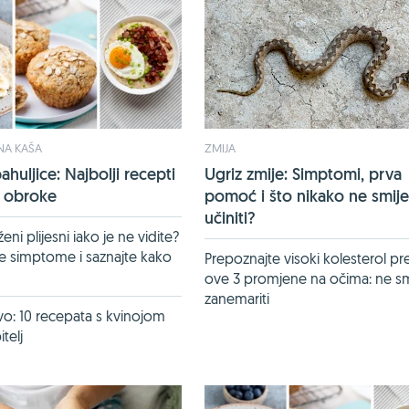
NA KAŠA
ZMIJA
huljice: Najbolji recepti
Ugriz zmije: Simptomi, prva
e obroke
pomoć i što nikako ne smije
učiniti?
oženi plijesni iako je ne vidite?
e simptome i saznajte kako
Prepoznajte visoki kolesterol p
ove 3 promjene na očima: ne sm
zanemariti
avo: 10 recepata s kvinojom
itelj