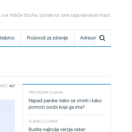
sve mišiće trbuha i potaknut ćete sagorijevanje masti.
teljstvo
Proizvodi za zdravlje
Adresar
IJEČI:
407
PRETHODNI ČLANAK
Napad panike: kako se smiriti i kako
pomoći osobi koja ga ima?
SLJEDEĆI ČLANAK
Budite najbolja verzija sebe!