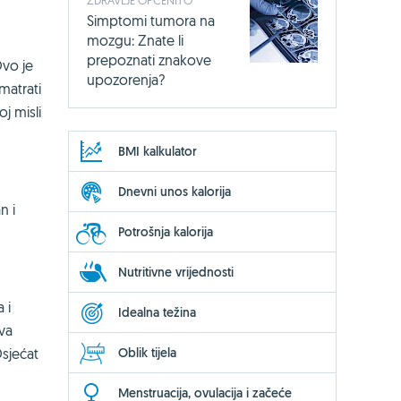
Simptomi tumora na
mozgu: Znate li
prepoznati znakove
Ovo je
upozorenja?
omatrati
j misli
BMI kalkulator
Dnevni unos kalorija
n i
Potrošnja kalorija
Nutritivne vrijednosti
 i
Idealna težina
ava
Oblik tijela
Osjećat
Menstruacija, ovulacija i začeće