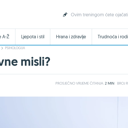
Ovim treningom ćete ojačati 
e A-Ž
Ljepota i stil
Hrana i zdravlje
Trudnoća i rodi
PSIHOLOGIJA
vne misli?
PROSJEČNO
VRIJEME ČITANJA:
2 MIN
BROJ R