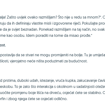
alja! Zašto uvijek ovako razmišljam? Što nije u redu sa mnom?“. 
uju da ih definiraju vlastite misli i izgovorene riječi. Pokušajte pr
 da je svijet beznadan. Ponekad razmišljam na taj način, no svako
ljaju me kao osobu. Idem poraditi na tome da misao prođe.“
ost.
stavlja da se stvari ne mogu promijeniti na bolje. Tu je umiješa
šlosti, vjerojatno neće ništa poduzimati za budućnost.
pod prstima, duboki udah, istezanje, vruća kupka, zakucavanje čavla
jeskobu. To je zato što interakcija s okolinom u sadašnjosti otež
i uočite promjenu boje lišća na drveću, osjećat ćete se stabilno. 
orfin i zbog njega ćete se osjećati odlično.