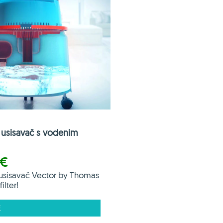
usisavač s vodenim
 €
usisavač Vector by Thomas
ilter!
E