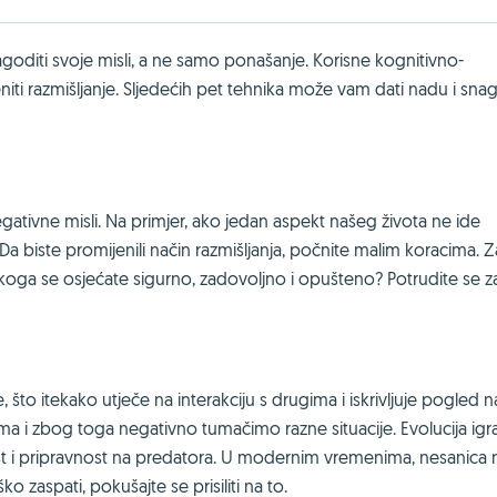
agoditi svoje misli, a ne samo ponašanje. Korisne kognitivno-
ti razmišljanje. Sljedećih pet tehnika može vam dati nadu i sna
u
ativne misli. Na primjer, ako jedan aspekt našeg života ne ide
a biste promijenili način razmišljanja, počnite malim koracima. Z
 koga se osjećate sigurno, zadovoljno i opušteno? Potrudite se z
 što itekako utječe na interakciju s drugima i iskrivljuje pogled na
ima i zbog toga negativno tumačimo razne situacije. Evolucija igra
ost i pripravnost na predatora. U modernim vremenima, nesanica 
 zaspati, pokušajte se prisiliti na to.