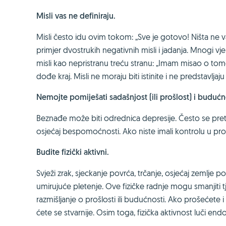
Misli vas ne definiraju.
Misli često idu ovim tokom: „Sve je gotovo! Ništa ne v
primjer dvostrukih negativnih misli i jadanja. Mnogi vjer
misli kao nepristranu treću stranu: „Imam misao o tome
dođe kraj. Misli ne moraju biti istinite i ne predstav
Nemojte pomiješati sadašnjost (ili prošlost) i budućn
Beznađe može biti odrednica depresije. Često se pretpo
osjećaj bespomoćnosti. Ako niste imali kontrolu u pro
Budite fizički aktivni.
Svježi zrak, sjeckanje povrća, trčanje, osjećaj zemlje 
umirujuće pletenje. Ove fizičke radnje mogu smanjiti t
razmišljanje o prošlosti ili budućnosti. Ako prošećete 
ćete se stvarnije. Osim toga, fizička aktivnost luči end