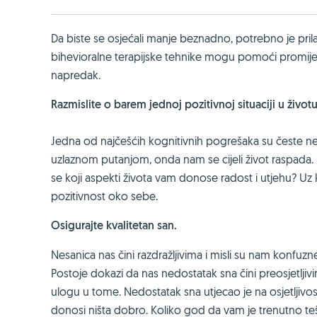
Da biste se osjećali manje beznadno, potrebno je pril
bihevioralne terapijske tehnike mogu pomoći promijeni
napredak.
Razmislite o barem jednoj pozitivnoj situaciji u život
Jedna od najčešćih kognitivnih pogrešaka su česte neg
uzlaznom putanjom, onda nam se cijeli život raspada. D
se koji aspekti života vam donose radost i utjehu? Uz
pozitivnost oko sebe.
Osigurajte kvalitetan san.
Nesanica nas čini razdražljivima i misli su nam konfuzne,
Postoje dokazi da nas nedostatak sna čini preosjetljiv
ulogu u tome. Nedostatak sna utjecao je na osjetljiv
donosi ništa dobro. Koliko god da vam je trenutno teško