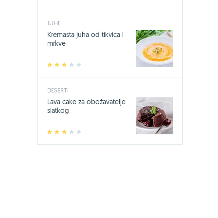
JUHE
Kremasta juha od tikvica i
mrkve
1
2
3
4
5
DESERTI
Lava cake za obožavatelje
slatkog
1
2
3
4
5
-24%
Bio-Kult, 60
17,49 €
23
Jedini sa 14 s