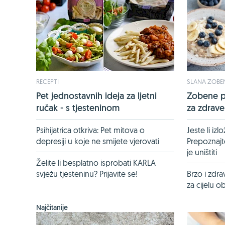
RECEPTI
SLANA ZOBE
Pet jednostavnih ideja za ljetni
Zobene pa
ručak - s tjesteninom
za zdrav
Psihijatrica otkriva: Pet mitova o
Jeste li izl
depresiji u koje ne smijete vjerovati
Prepoznajt
je uništiti
Želite li besplatno isprobati KARLA
svježu tjesteninu? Prijavite se!
Brzo i zdr
za cijelu ob
Najčitanije