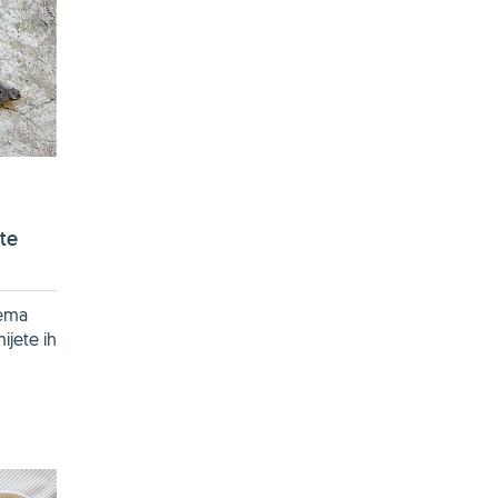
te
rema
ijete ih