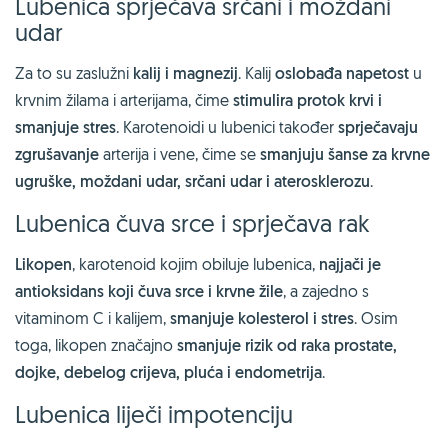
Lubenica sprječava srčani i moždani
udar
Za to su zaslužni
kalij i magnezij
. Kalij
oslobađa napetost
u
krvnim žilama i arterijama, čime
stimulira protok krvi i
smanjuje stres
. Karotenoidi u lubenici također
sprječavaju
zgrušavanje
arterija i vene, čime se
smanjuju šanse za krvne
ugruške, moždani udar, srčani udar i aterosklerozu
.
Lubenica čuva srce i sprječava rak
Likopen
, karotenoid kojim obiluje lubenica,
najjači je
antioksidans koji čuva srce i krvne žile
, a zajedno s
vitaminom C i kalijem,
smanjuje kolesterol i stres
. Osim
toga, likopen značajno
smanjuje rizik od raka prostate,
dojke, debelog crijeva, pluća i endometrija
.
Lubenica liječi impotenciju