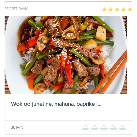
RECEPT DANA
1
2
3
4
5
Wok od junetine, mahuna, paprike i...
30 MIN
1
2
3
4
5