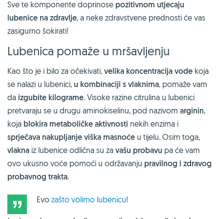
Sve te komponente doprinose
pozitivnom utjecaju
lubenice na zdravlje
, a neke zdravstvene prednosti će vas
zasigurno šokirati!
Lubenica pomaže u mršavljenju
Kao što je i bilo za očekivati,
velika koncentracija vode
koja
se nalazi u lubenici,
u kombinaciji s vlaknima
, pomaže vam
da
izgubite kilograme
. Visoke razine citrulina u lubenici
pretvaraju se u drugu aminokiselinu, pod nazivom
arginin
,
koja
blokira metaboličke aktivnosti
nekih enzima i
sprječava nakupljanje viška masnoće
u tijelu. Osim toga,
vlakna
iz lubenice odlična su za
vašu probavu
pa će vam
ovo ukusno voće pomoći u održavanju
pravilnog i zdravog
probavnog trakta
.
Evo
zašto volimo lubenicu
!