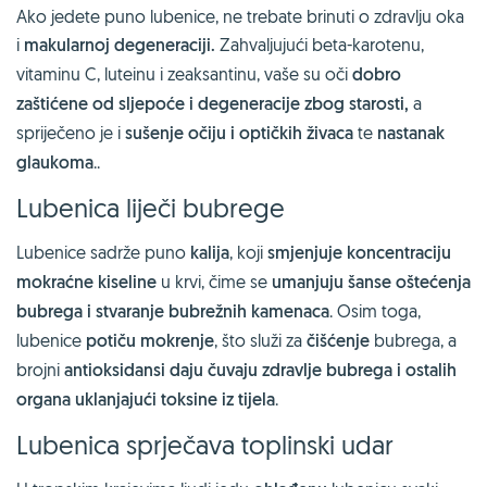
Ako jedete puno lubenice, ne trebate brinuti o zdravlju oka
i
makularnoj degeneraciji.
Zahvaljujući beta-karotenu,
vitaminu C, luteinu i zeaksantinu, vaše su oči
dobro
zaštićene od sljepoće i degeneracije zbog starosti,
a
spriječeno je i
sušenje očiju i optičkih živaca
te
nastanak
glaukoma
..
Lubenica liječi bubrege
Lubenice sadrže puno
kalija
, koji
smjenjuje koncentraciju
mokraćne kiseline
u krvi, čime se
umanjuju šanse oštećenja
bubrega i stvaranje bubrežnih kamenaca
. Osim toga,
lubenice
potiču mokrenje
, što služi za
čišćenje
bubrega, a
brojni
antioksidansi daju čuvaju zdravlje bubrega i ostalih
organa uklanjajući toksine iz tijela
.
Lubenica sprječava toplinski udar