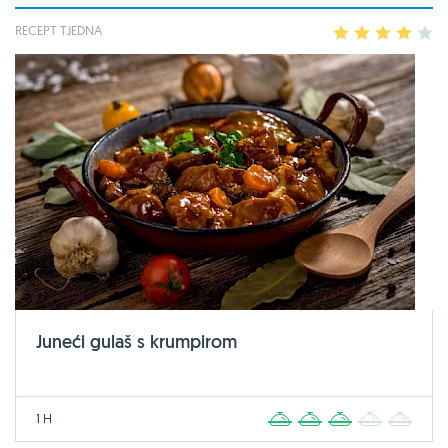
RECEPT TJEDNA
1
2
3
4
5
Juneći gulaš s krumpirom
1 H
1
2
3
4
5