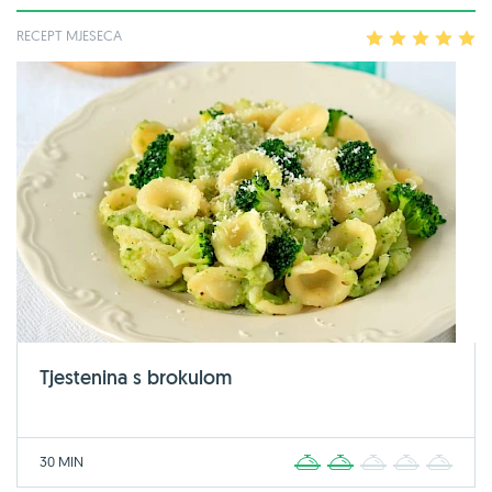
RECEPT MJESECA
1
2
3
4
5
Tjestenina s brokulom
30 MIN
1
2
3
4
5