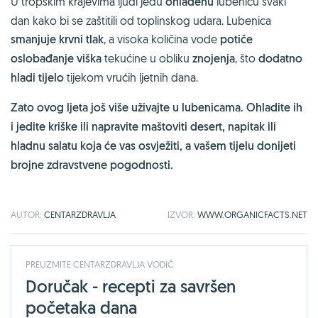
U tropskim krajevima ljudi jedu
ohlađenu
lubenicu svaki
dan kako bi se zaštitili od toplinskog udara. Lubenica
smanjuje krvni tlak
, a visoka količina vode
potiče
oslobađanje viška
tekućine u obliku
znojenja
, što
dodatno
hladi tijelo
tijekom vrućih ljetnih dana.
Zato ovog ljeta još više uživajte u lubenicama. Ohladite ih
i jedite kriške ili napravite maštoviti desert, napitak ili
hladnu salatu koja će vas osvježiti, a vašem tijelu donijeti
brojne zdravstvene pogodnosti.
AUTOR:
CENTARZDRAVLJA
IZVOR:
WWW.ORGANICFACTS.NET
PREUZMITE CENTARZDRAVLJA VODIČ
Doručak - recepti za savršen
početaka dana