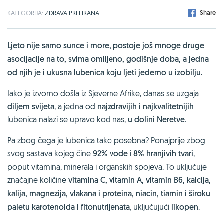
Share
KATEGORIJA:
ZDRAVA PREHRANA
Ljeto nije samo sunce i more, postoje još mnoge druge
asocijacije na to, svima omiljeno, godišnje doba, a jedna
od njih je i ukusna lubenica koju ljeti jedemo u izobilju.
Iako je izvorno došla iz Sjeverne Afrike, danas se uzgaja
diljem svijeta
, a jedna od
najzdravijih i najkvalitetnijih
lubenica nalazi se upravo kod nas,
u dolini Neretve
.
Pa zbog čega je lubenica tako posebna? Ponajprije zbog
svog sastava kojeg čine
92% vode
i
8% hranjivih tvari
,
poput vitamina, minerala i organskih spojeva. To uključuje
značajne količine
vitamina C, vitamin A, vitamin B6, kalcija,
kalija, magnezija, vlakana i proteina, niacin, tiamin i široku
paletu karotenoida i fitonutrijenata
, uključujući
likopen
.