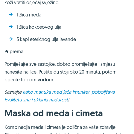
koži vratiti osjećaj svježine.
1 žlica meda
1 žlica kokosovog ulja
3 kapi eteričnog ulja lavande
Priprema
Pomiješajte sve sastojke, dobro promiješajte i smjesu
nanesite na lice. Pustite da stoji oko 20 minuta, potom
isperite toplom vodom.
Saznajte
kako manuka med jača imunitet, poboljšava
kvalitetu sna i uklanja nadutost
!
Maska od meda i cimeta
Kombinacija meda i cimeta je odlična za vaše zdravlje.