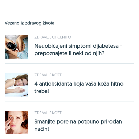
Vezano iz zdravog života
ZDRAVLJE OPĆENITO
Neuobičajeni simptomi dijabetesa -
prepoznajete li neki od njih?
ZDRAVLJE KOŽE
4 antioksidanta koja vaša koža hitno
treba!
ZDRAVLJE KOŽE
Smanjite pore na potpuno prirodan
način!