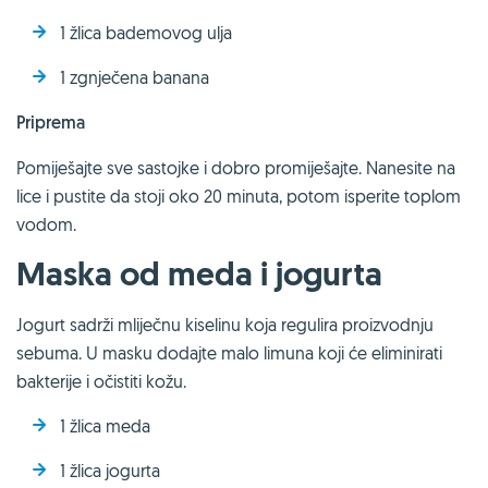
1 žlica bademovog ulja
1 zgnječena banana
Priprema
Pomiješajte sve sastojke i dobro promiješajte. Nanesite na
lice i pustite da stoji oko 20 minuta, potom isperite toplom
vodom.
Maska od meda i jogurta
Jogurt sadrži mliječnu kiselinu koja regulira proizvodnju
sebuma. U masku dodajte malo limuna koji će eliminirati
bakterije i očistiti kožu.
1 žlica meda
1 žlica jogurta