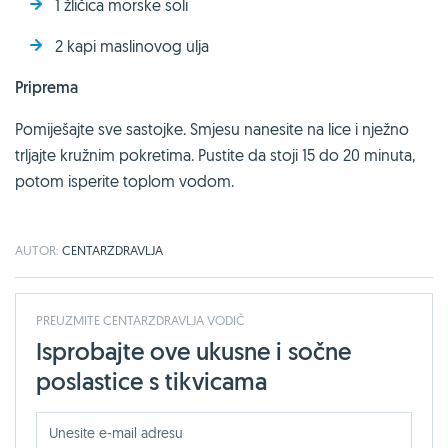
1 žličica morske soli
2 kapi maslinovog ulja
Priprema
Pomiješajte sve sastojke. Smjesu nanesite na lice i nježno
trljajte kružnim pokretima. Pustite da stoji 15 do 20 minuta,
potom isperite toplom vodom.
AUTOR:
CENTARZDRAVLJA
PREUZMITE CENTARZDRAVLJA VODIČ
Isprobajte ove ukusne i sočne
poslastice s tikvicama