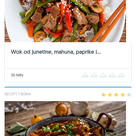
Wok od junetine, mahuna, paprike i...
30 MIN
1
2
3
4
5
RECEPT TJEDNA
1
2
3
4
5