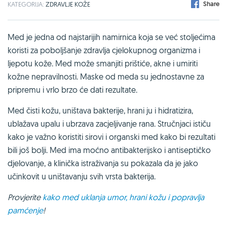
Share
KATEGORIJA:
ZDRAVLJE KOŽE
Med je jedna od najstarijih namirnica koja se već stoljećima
koristi za poboljšanje zdravlja cjelokupnog organizma i
ljepotu kože. Med može smanjiti prištiće, akne i umiriti
kožne nepravilnosti. Maske od meda su jednostavne za
pripremu i vrlo brzo će dati rezultate.
Med čisti kožu, uništava bakterije, hrani ju i hidratizira,
ublažava upalu i ubrzava zacjeljivanje rana. Stručnjaci ističu
kako je važno koristiti sirovi i organski med kako bi rezultati
bili još bolji. Med ima moćno antibakterijsko i antiseptičko
djelovanje, a klinička istraživanja su pokazala da je jako
učinkovit u uništavanju svih vrsta bakterija.
Provjerite
kako med uklanja umor, hrani kožu i popravlja
pamćenje
!