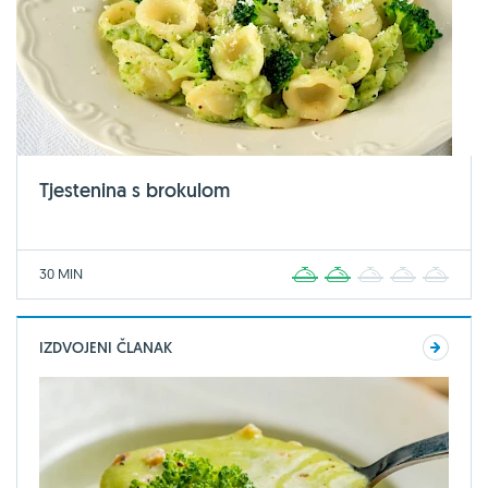
Tjestenina s brokulom
30 MIN
1
2
3
4
5
IZDVOJENI ČLANAK