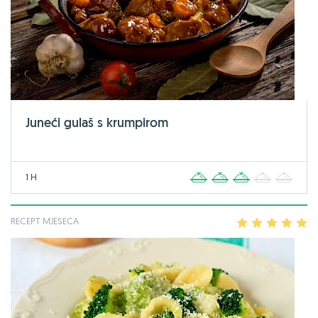
Juneći gulaš s krumpirom
1 H
1
2
3
4
5
RECEPT MJESECA
1
2
3
4
5