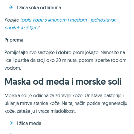
1 žlica soka od limuna
Popijte
toplu vodu s limunom i medom - jednostavan
napitak koji liječi
!
Priprema
Pomiješajte sve sastojke i dobro promiješajte. Nanesite na
lice i pustite da stoji oko 20 minuta, potom isperite toplom
vodom.
Maska od meda i morske soli
Morska sol je odlična za zdravlje kože. Uništava bakterije i
uklanja mrtve stanice kože. Na taj način potiče regeneraciju
kože, zateže ju i vraća mladolikost.
1 žlica meda