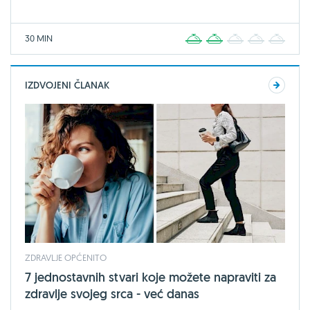
30 MIN
1
2
3
4
5
IZDVOJENI ČLANAK
ZDRAVLJE OPĆENITO
7 jednostavnih stvari koje možete napraviti za
zdravlje svojeg srca - već danas