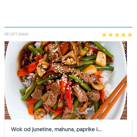
RECEPT DANA
1
2
3
4
5
Wok od junetine, mahuna, paprike i...