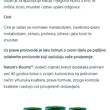
važan je za apsorpciju kalcija i njegovu razinu u krvi, te
mišiće, kosti, imunitet i zdrav upalni odgovor.
Cink
Cink je važan za normalan metabolizam, kiselinsko-bazni
metabolizam, sintezu proteina, zdrave i jake kosti te
imunitet.
Uz prave proizvode je lako brinuti o svom tijelu pa pažljivo
odaberite proizvode koji zaslužuju vaše povjerenje.
Nature’s Bounty®
, vodeći svjetski brand dodataka prehrani
već 40 godina brine o svojim korisnicima na jedinstven
način: vrhunska kvaliteta, prave formule, stroga kontrola
kvalitete i sastojci od provjerenih dobavljača.