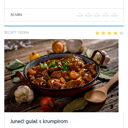
30 MIN
1
2
3
4
5
RECEPT TJEDNA
1
2
3
4
5
Juneći gulaš s krumpirom