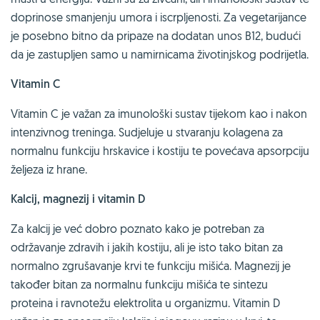
doprinose smanjenju umora i iscrpljenosti. Za vegetarijance
je posebno bitno da pripaze na dodatan unos B12, budući
da je zastupljen samo u namirnicama životinjskog podrijetla.
Vitamin C
Vitamin C je važan za imunološki sustav tijekom kao i nakon
intenzivnog treninga. Sudjeluje u stvaranju kolagena za
normalnu funkciju hrskavice i kostiju te povećava apsorpciju
željeza iz hrane.
Kalcij, magnezij i vitamin D
Za kalcij je već dobro poznato kako je potreban za
održavanje zdravih i jakih kostiju, ali je isto tako bitan za
normalno zgrušavanje krvi te funkciju mišića. Magnezij je
također bitan za normalnu funkciju mišića te sintezu
proteina i ravnotežu elektrolita u organizmu. Vitamin D