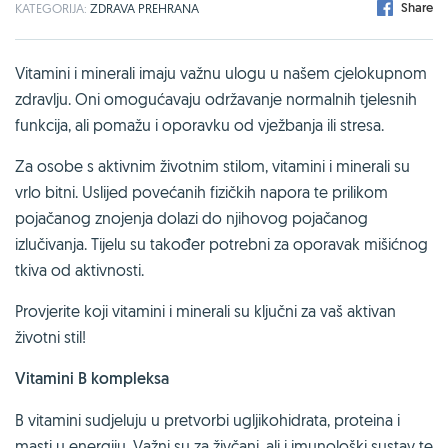
Share
KATEGORIJA:
ZDRAVA PREHRANA
Vitamini i minerali imaju važnu ulogu u našem cjelokupnom
zdravlju. Oni omogućavaju održavanje normalnih tjelesnih
funkcija, ali pomažu i oporavku od vježbanja ili stresa.
Za osobe s aktivnim životnim stilom, vitamini i minerali su
vrlo bitni. Uslijed povećanih fizičkih napora te prilikom
pojačanog znojenja dolazi do njihovog pojačanog
izlučivanja. Tijelu su također potrebni za oporavak mišićnog
tkiva od aktivnosti.
Provjerite koji vitamini i minerali su ključni za vaš aktivan
životni stil!
Vitamini B kompleksa
B vitamini sudjeluju u pretvorbi ugljikohidrata, proteina i
masti u energiju. Važni su za živčani, ali i imunološki sustav te