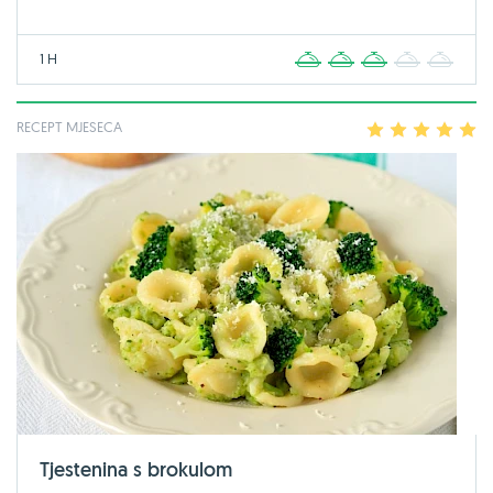
1 H
1
2
3
4
5
RECEPT MJESECA
1
2
3
4
5
Tjestenina s brokulom