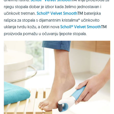
njegu stopala dobar je izbor kada želimo jednostavan i
učinkovit tretman.
Scholl
®
Velvet Smooth
TM
baterijska
rašpica za stopala s dijamantnim kristalima* učinkovito
uklanja tvrdu kožu, a četiri nova
Scholl
®
Velvet Smooth
TM
proizvoda pomažu u očuvanju ljepote stopala.