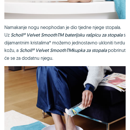
Namakanje nogu neophodan je dio tjedne njege stopala.
Uz
Scholl
® Velvet SmoothTM baterijsku rašpicu za stopala
s
dijamantnim kristalima* možemo jednostavno ukloniti tvrdu
kožu, a
Scholl
®
Velvet SmoothTMkupka za stopala
pobrinut
će se za dodatnu njegu.