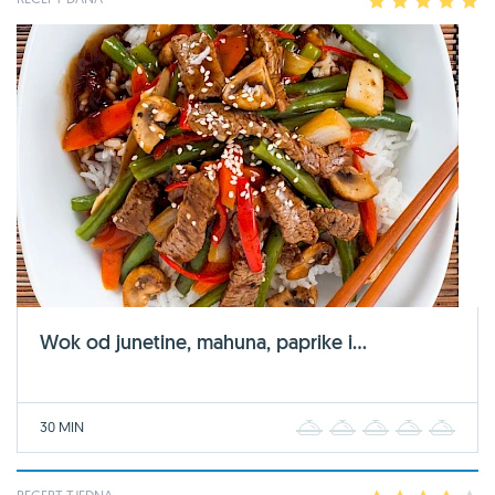
1
2
3
4
5
Wok od junetine, mahuna, paprike i...
30 MIN
1
2
3
4
5