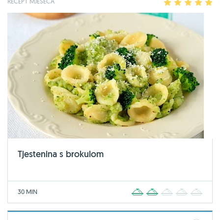
RECEPT MJESECA
1
2
3
4
5
Tjestenina s brokulom
30 MIN
1
2
3
4
5