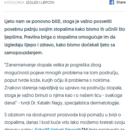
Share
KATEGORIJA:
IZGLED I LJEPOTA
Ljeto nam se ponovno bliži, stoga je važno posvetiti
posebnu pažnju svojim stopalima kako bismo ih učinili što
ljepšima. Pravilna briga o stopalima omogućuje im da
izgledaju lijepo i zdravo, kako bismo dočekali ljeto sa
samopouzdanjem.
"
Zanemarivanje stopala velika je pogreška zbog
mogućnosti pojave mnogih problema na tom području,
poput tvrde kože, kurjih očiju ili problema s noktima.
Znakovi starenja najvidljiviji su upravo na području stopala,
stoga je važno brinuti o njima kao i o našem licu - svakoga
dana!" - tvrdi Dr. Katalin Nagy, specijalistica dermatologije.
S obzirom na dostupnost proizvoda koji pomažu u brizi o
stopalima, danas i kod kuće vrlo lako možemo kreirati svoju
dnevnu rutinu.
Scholl
®
Velvet Smooth
TM
linija proizvoda za