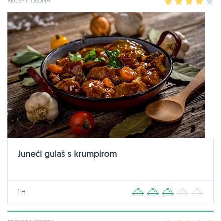
RECEPT TJEDNA
1
2
3
4
5
Juneći gulaš s krumpirom
1 H
1
2
3
4
5