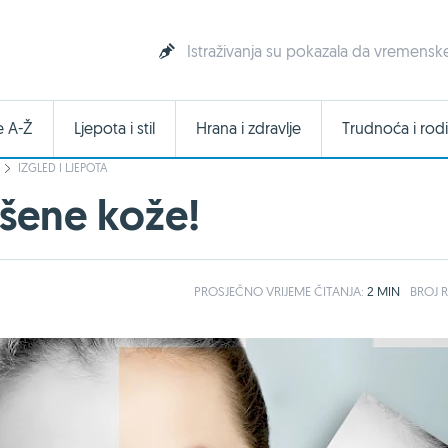
Istraživanja su pokazala da vremenske
e A-Ž
Ljepota i stil
Hrana i zdravlje
Trudnoća i rodi
IZGLED I LJEPOTA
vršene kože!
PROSJEČNO
VRIJEME ČITANJA:
2 MIN
BROJ R