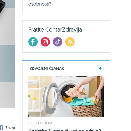
osobnosti?
Pratite CentarZdravlja
IZDVOJENI ČLANAK
OBITELJ I DOM
Share