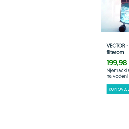
VECTOR - 
filterom
199,98
Njemački 
na vodeni f
KUPI OVDJ