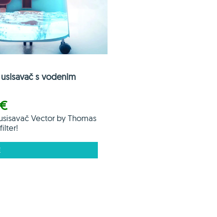
usisavač s vodenim
 €
usisavač Vector by Thomas
ilter!
E