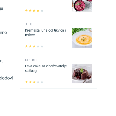
ga
1
2
3
4
5
JUHE
Kremasta juha od tikvica i
urno
mrkve
1
2
3
4
5
DESERTI
e,
Lava cake za obožavatelje
slatkog
 plodovi
1
2
3
4
5