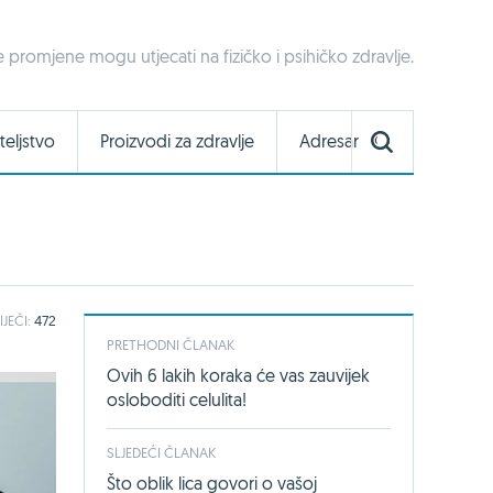
 promjene mogu utjecati na fizičko i psihičko zdravlje.
teljstvo
Proizvodi za zdravlje
Adresar
IJEČI:
472
PRETHODNI ČLANAK
Ovih 6 lakih koraka će vas zauvijek
osloboditi celulita!
SLJEDEĆI ČLANAK
Što oblik lica govori o vašoj