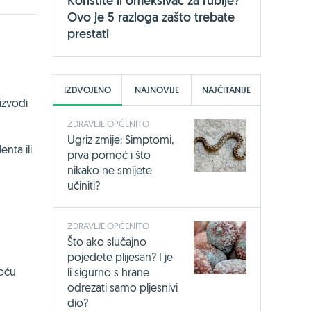
Koristite li omekšivač za rublje?
Ovo je 5 razloga zašto trebate
prestati
IZDVOJENO
NAJNOVIJE
NAJČITANIJE
izvodi
ZDRAVLJE OPĆENITO
Ugriz zmije: Simptomi,
enta ili
prva pomoć i što
nikako ne smijete
učiniti?
ZDRAVLJE OPĆENITO
Što ako slučajno
pojedete plijesan? I je
toću
li sigurno s hrane
odrezati samo pljesnivi
dio?