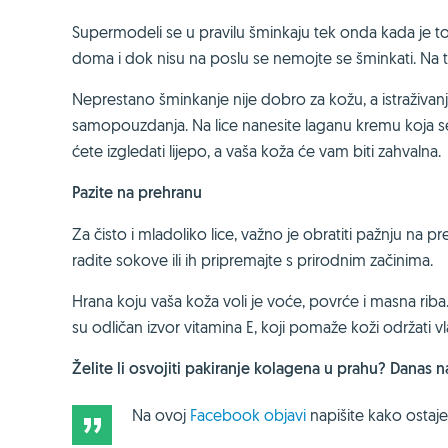
Supermodeli se u pravilu šminkaju tek onda kada je to
doma i dok nisu na poslu se nemojte se šminkati. Na t
Neprestano šminkanje nije dobro za kožu, a istraživ
samopouzdanja. Na lice nanesite laganu kremu koja se br
ćete izgledati lijepo, a vaša koža će vam biti zahvalna.
Pazite na prehranu
Za čisto i mladoliko lice, važno je obratiti pažnju na 
radite sokove ili ih pripremajte s prirodnim začinima.
Hrana koju vaša koža voli je voće, povrće i masna riba.
su odličan izvor vitamina E, koji pomaže koži održati vl
Želite li osvojiti pakiranje kolagena u prahu? Danas
Na ovoj
Facebook objavi
napišite kako ostajet