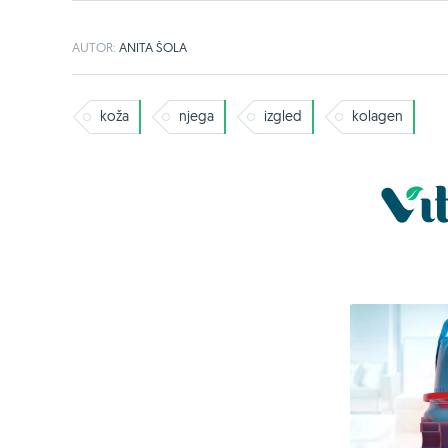
AUTOR:
ANITA ŠOLA
koža
njega
izgled
kolagen