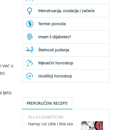
Menstruacija, ovulacija i začeće
Termin poroda
Imam li dijabetes?
Štetnosti pušenja
Mjesečni horoskop
i već u
tni
Godišnji horoskop
 ljeto
PREPORUČENI RECEPTI
JELA ZA DIJABETIČARE
Namaz od cikle i feta sira