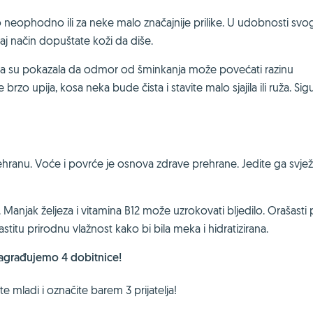
 neophodno ili za neke malo značajnije prilike. U udobnosti svo
aj način dopuštate koži da diše.
anja su pokazala da odmor od šminkanja može povećati razinu
zo upija, kosa neka bude čista i stavite malo sjajila ili ruža. Sig
prehranu. Voće i povrće je osnova zdrave prehrane. Jedite ga svjež
 Manjak željeza i vitamina B12 može uzrokovati bljedilo. Orašasti
astitu prirodnu vlažnost kako bi bila meka i hidratizirana.
 nagrađujemo 4 dobitnice!
e mladi i označite barem 3 prijatelja!