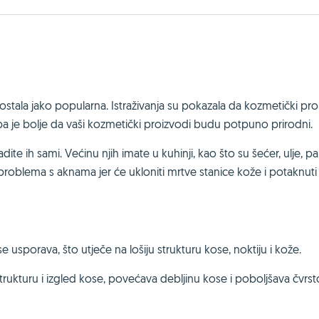
ostala jako popularna. Istraživanja su pokazala da kozmetički pro
pa je bolje da vaši kozmetički proizvodi budu potpuno prirodni.
te ih sami. Većinu njih imate u kuhinji, kao što su šećer, ulje, pal
problema s aknama jer će ukloniti mrtve stanice kože i potaknuti
 usporava, što utječe na lošiju strukturu kose, noktiju i kože.
trukturu i izgled kose, povećava debljinu kose i poboljšava čvrs