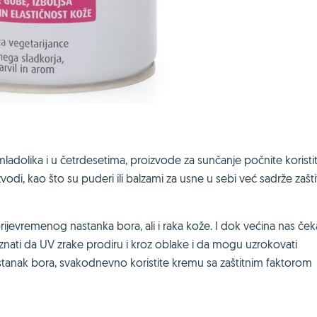
mladolika i u četrdesetima, proizvode za sunčanje počnite koristit
odi, kao što su puderi ili balzami za usne u sebi već sadrže zašti
ijevremenog nastanka bora, ali i raka kože. I dok većina nas čeka
 znati da UV zrake prodiru i kroz oblake i da mogu uzrokovati
nastanak bora, svakodnevno koristite kremu sa zaštitnim faktorom