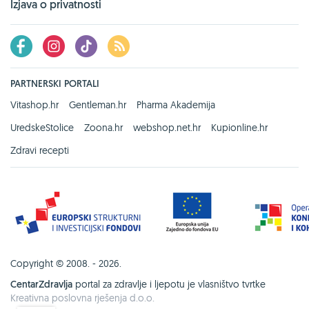
Izjava o privatnosti
PARTNERSKI PORTALI
Vitashop.hr
Gentleman.hr
Pharma Akademija
UredskeStolice
Zoona.hr
webshop.net.hr
Kupionline.hr
Zdravi recepti
Copyright © 2008. - 2026.
CentarZdravlja
portal za zdravlje i ljepotu je vlasništvo tvrtke
Kreativna poslovna rješenja d.o.o.