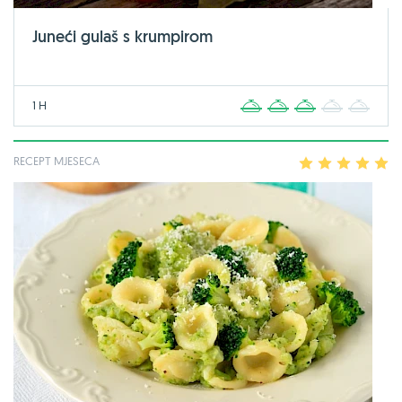
Juneći gulaš s krumpirom
1 H
1
2
3
4
5
RECEPT MJESECA
1
2
3
4
5