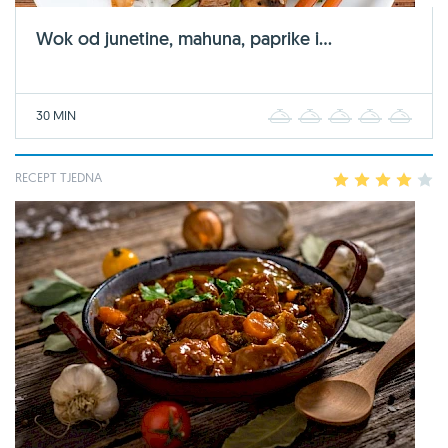
Wok od junetine, mahuna, paprike i...
30 MIN
1
2
3
4
5
RECEPT TJEDNA
1
2
3
4
5