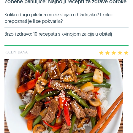
Zobene pahuljice: Najbolji recepti za zdrave obroke
Koliko dugo piletina može stajati u hladnjaku? I kako
prepoznati je li se pokvarila?
Brzo i zdravo: 10 recepata s kvinojom za cijelu obitelj
RECEPT DANA
1
2
3
4
5