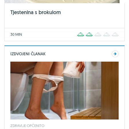
Tjestenina s brokulom
30 MIN
1
2
3
4
5
IZDVOJENI ČLANAK
ZDRAVLJE OPĆENITO