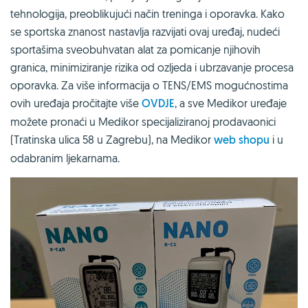
tehnologija, preoblikujući način treninga i oporavka. Kako
se sportska znanost nastavlja razvijati ovaj uređaj, nudeći
sportašima sveobuhvatan alat za pomicanje njihovih
granica, minimiziranje rizika od ozljeda i ubrzavanje procesa
oporavka. Za više informacija o TENS/EMS mogućnostima
ovih uređaja pročitajte više
OVDJE
, a sve Medikor uređaje
možete pronaći u Medikor specijaliziranoj prodavaonici
(Tratinska ulica 58 u Zagrebu), na Medikor
web shopu
i u
odabranim ljekarnama.