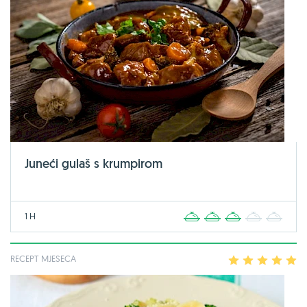
Juneći gulaš s krumpirom
1 H
1
2
3
4
5
RECEPT MJESECA
1
2
3
4
5