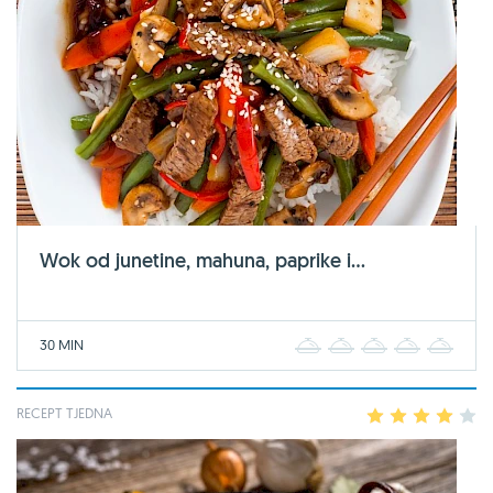
Wok od junetine, mahuna, paprike i...
30 MIN
1
2
3
4
5
RECEPT TJEDNA
1
2
3
4
5