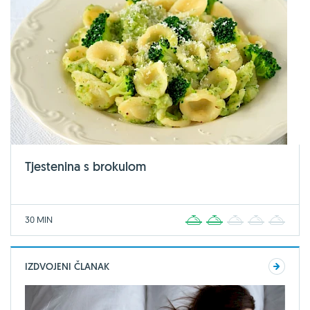
Tjestenina s brokulom
30 MIN
1
2
3
4
5
IZDVOJENI ČLANAK