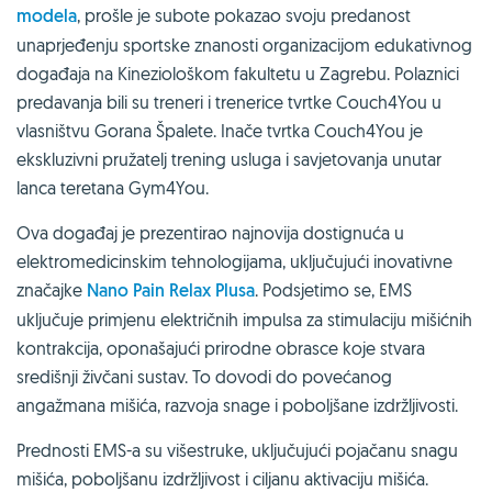
modela
, prošle je subote pokazao svoju predanost
unaprjeđenju sportske znanosti organizacijom edukativnog
događaja na Kineziološkom fakultetu u Zagrebu. Polaznici
predavanja bili su treneri i trenerice tvrtke Couch4You u
vlasništvu Gorana Špalete. Inače tvrtka Couch4You je
ekskluzivni pružatelj trening usluga i savjetovanja unutar
lanca teretana Gym4You.
Ova događaj je prezentirao najnovija dostignuća u
elektromedicinskim tehnologijama, uključujući inovativne
značajke
Nano Pain Relax Plusa
. Podsjetimo se, EMS
uključuje primjenu električnih impulsa za stimulaciju mišićnih
kontrakcija, oponašajući prirodne obrasce koje stvara
središnji živčani sustav. To dovodi do povećanog
angažmana mišića, razvoja snage i poboljšane izdržljivosti.
Prednosti EMS-a su višestruke, uključujući pojačanu snagu
mišića, poboljšanu izdržljivost i ciljanu aktivaciju mišića.