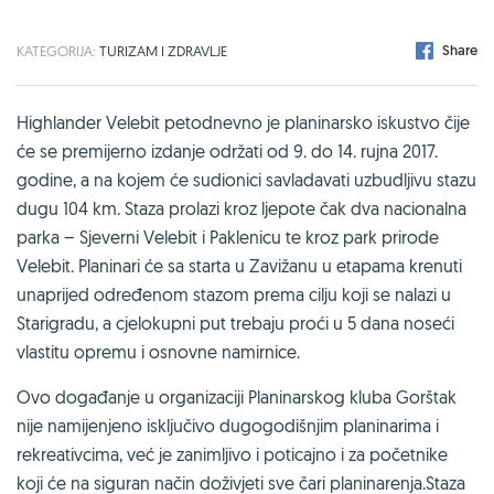
Share
KATEGORIJA:
TURIZAM I ZDRAVLJE
Highlander Velebit petodnevno je planinarsko iskustvo čije
će se premijerno izdanje održati od 9. do 14. rujna 2017.
godine, a na kojem će sudionici savladavati uzbudljivu stazu
dugu 104 km. Staza prolazi kroz ljepote čak dva nacionalna
parka – Sjeverni Velebit i Paklenicu te kroz park prirode
Velebit. Planinari će sa starta u Zavižanu u etapama krenuti
unaprijed određenom stazom prema cilju koji se nalazi u
Starigradu, a cjelokupni put trebaju proći u 5 dana noseći
vlastitu opremu i osnovne namirnice.
Ovo događanje u organizaciji Planinarskog kluba Gorštak
nije namijenjeno isključivo dugogodišnjim planinarima i
rekreativcima, već je zanimljivo i poticajno i za početnike
koji će na siguran način doživjeti sve čari planinarenja.Staza