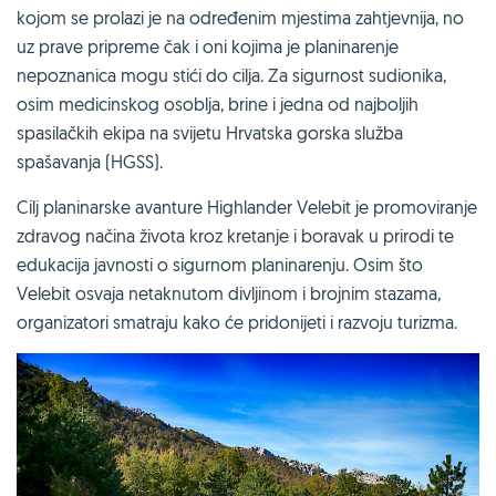
kojom se prolazi je na određenim mjestima zahtjevnija, no
uz prave pripreme čak i oni kojima je planinarenje
nepoznanica mogu stići do cilja. Za sigurnost sudionika,
osim medicinskog osoblja, brine i jedna od najboljih
spasilačkih ekipa na svijetu Hrvatska gorska služba
spašavanja (HGSS).
Cilj planinarske avanture Highlander Velebit je promoviranje
zdravog načina života kroz kretanje i boravak u prirodi te
edukacija javnosti o sigurnom planinarenju. Osim što
Velebit osvaja netaknutom divljinom i brojnim stazama,
organizatori smatraju kako će pridonijeti i razvoju turizma.