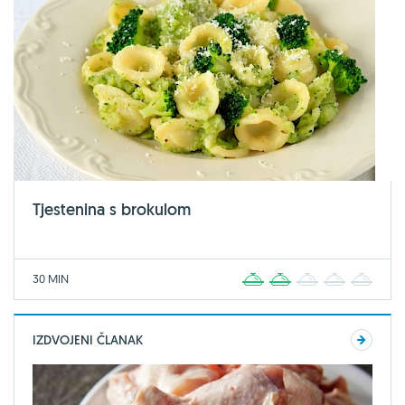
Tjestenina s brokulom
30 MIN
1
2
3
4
5
IZDVOJENI ČLANAK