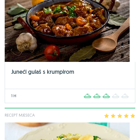
Juneći gulaš s krumpirom
1 H
1
2
3
4
5
RECEPT MJESECA
1
2
3
4
5