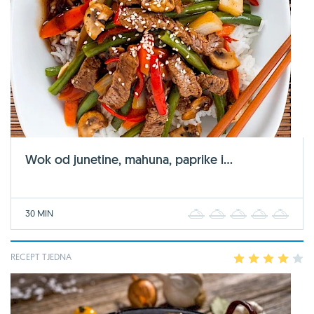
Wok od junetine, mahuna, paprike i...
30 MIN
1
2
3
4
5
RECEPT TJEDNA
1
2
3
4
5