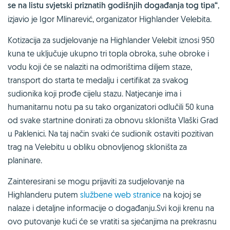
se na listu svjetski priznatih godišnjih događanja tog tipa“
,
izjavio je Igor Mlinarević, organizator Highlander Velebita.
Kotizacija za sudjelovanje na Highlander Velebit iznosi 950
kuna te uključuje ukupno tri topla obroka, suhe obroke i
vodu koji će se nalaziti na odmorištima diljem staze,
transport do starta te medalju i certifikat za svakog
sudionika koji prođe cijelu stazu. Natjecanje ima i
humanitarnu notu pa su tako organizatori odlučili 50 kuna
od svake startnine donirati za obnovu skloništa Vlaški Grad
u Paklenici. Na taj način svaki će sudionik ostaviti pozitivan
trag na Velebitu u obliku obnovljenog skloništa za
planinare.
Zainteresirani se mogu prijaviti za sudjelovanje na
Highlanderu putem
službene web stranice
na kojoj se
nalaze i detaljne informacije o događanju.Svi koji krenu na
ovo putovanje kući će se vratiti sa sjećanjima na prekrasnu