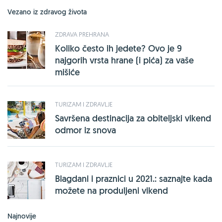
Vezano iz zdravog života
ZDRAVA PREHRANA
Koliko često ih jedete? Ovo je 9
najgorih vrsta hrane (i pića) za vaše
mišiće
TURIZAM I ZDRAVLJE
Savršena destinacija za obiteljski vikend
odmor iz snova
TURIZAM I ZDRAVLJE
Blagdani i praznici u 2021.: saznajte kada
možete na produljeni vikend
Najnovije