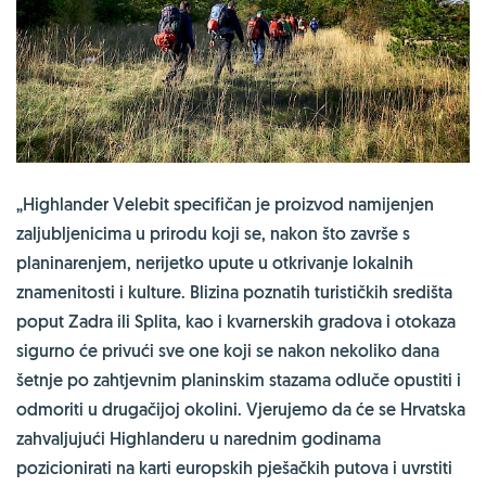
„Highlander Velebit specifičan je proizvod namijenjen
zaljubljenicima u prirodu koji se, nakon što završe s
planinarenjem, nerijetko upute u otkrivanje lokalnih
znamenitosti i kulture. Blizina poznatih turističkih središta
poput Zadra ili Splita, kao i kvarnerskih gradova i otokaza
sigurno će privući sve one koji se nakon nekoliko dana
šetnje po zahtjevnim planinskim stazama odluče opustiti i
odmoriti u drugačijoj okolini. Vjerujemo da će se
Hrvatska
z
ahvaljujući Highlanderu u narednim godinama
pozicionirati na karti europskih pješačkih putova i uvrstiti