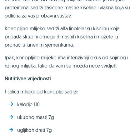
proteinima, sadrži zasićene masne kiseline i vlakna koja su
odlična za vaš probavni sustav.
Konopljino mlijeko sadrži alfa linoleinsku kiselinu koja
pripada skupini omega 3 masnih kiselina i možete ju
pronaći u lanenim sjemenkama.
Ipak, konopljino mlijeko ima intenzivniji okus od sojinog i
rižinog mlijeka, tako da vam se možda neće svidjeti.
Nutritivne vrijednosti
1 šalica mlijeka od konoplje sadrži:
kalorije 110
ukupno masti 7g
ugljikohidrati 7g