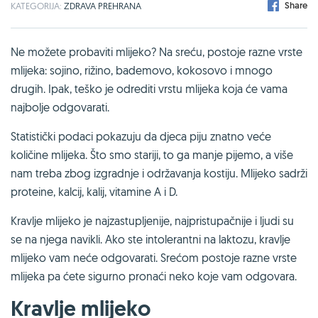
Share
KATEGORIJA:
ZDRAVA PREHRANA
Ne možete probaviti mlijeko? Na sreću, postoje razne vrste
mlijeka: sojino, rižino, bademovo, kokosovo i mnogo
drugih. Ipak, teško je odrediti vrstu mlijeka koja će vama
najbolje odgovarati.
Statistički podaci pokazuju da djeca piju znatno veće
količine mlijeka. Što smo stariji, to ga manje pijemo, a više
nam treba zbog izgradnje i održavanja kostiju. Mlijeko sadrži
proteine, kalcij, kalij, vitamine A i D.
Kravlje mlijeko je najzastupljenije, najpristupačnije i ljudi su
se na njega navikli. Ako ste intolerantni na laktozu, kravlje
mlijeko vam neće odgovarati. Srećom postoje razne vrste
mlijeka pa ćete sigurno pronaći neko koje vam odgovara.
Kravlje mlijeko