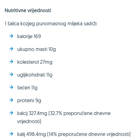
Nutritivne vrijednosti
1 šalica kozjeg punomasnog mlijeka sadrži:
kalorije 169
ukupno masti 10g
kolesterol 27mg
ugljikohidrati 11g
šećeri 11g
proteini 9g
kalcij 327.4mg (32.7% preporučene dnevne
vrijednosti)
kalij 498.4mg (14% preporučene dnevne vrijednosti)