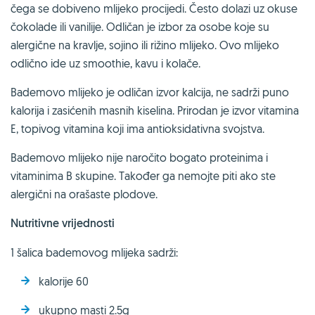
čega se dobiveno mlijeko procijedi. Često dolazi uz okuse
čokolade ili vanilije. Odličan je izbor za osobe koje su
alergične na kravlje, sojino ili rižino mlijeko. Ovo mlijeko
odlično ide uz smoothie, kavu i kolače.
Bademovo mlijeko je odličan izvor kalcija, ne sadrži puno
kalorija i zasićenih masnih kiselina. Prirodan je izvor vitamina
E, topivog vitamina koji ima antioksidativna svojstva.
Bademovo mlijeko nije naročito bogato proteinima i
vitaminima B skupine. Također ga nemojte piti ako ste
alergični na orašaste plodove.
Nutritivne vrijednosti
1 šalica bademovog mlijeka sadrži:
kalorije 60
ukupno masti 2.5g