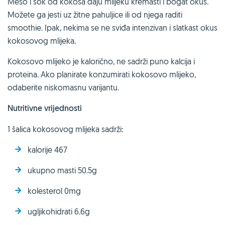
Meso i sok od kokosa daju mlijeku kremasti i bogat okus.
Možete ga jesti uz žitne pahuljice ili od njega raditi
smoothie. Ipak, nekima se ne sviđa intenzivan i slatkast okus
kokosovog mlijeka.
Kokosovo mlijeko je kalorično, ne sadrži puno kalcija i
proteina. Ako planirate konzumirati kokosovo mlijeko,
odaberite niskomasnu varijantu.
Nutritivne vrijednosti
1 šalica kokosovog mlijeka sadrži:
kalorije 467
ukupno masti 50.5g
kolesterol 0mg
ugljikohidrati 6.6g