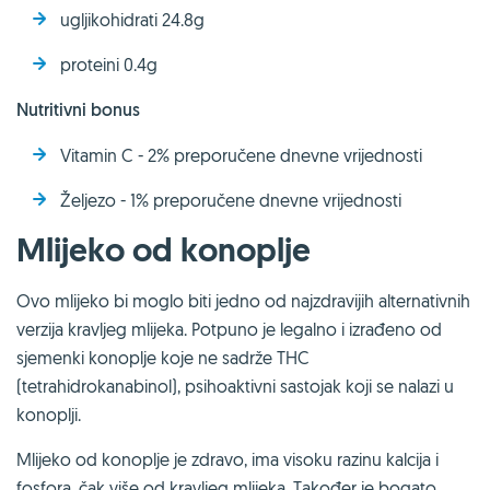
ugljikohidrati 24.8g
proteini 0.4g
Nutritivni bonus
Vitamin C - 2% preporučene dnevne vrijednosti
Željezo - 1% preporučene dnevne vrijednosti
Mlijeko od konoplje
Ovo mlijeko bi moglo biti jedno od najzdravijih alternativnih
verzija kravljeg mlijeka. Potpuno je legalno i izrađeno od
sjemenki konoplje koje ne sadrže THC
(tetrahidrokanabinol), psihoaktivni sastojak koji se nalazi u
konoplji.
Mlijeko od konoplje je zdravo, ima visoku razinu kalcija i
fosfora, čak više od kravljeg mlijeka. Također je bogato