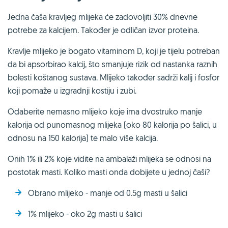
Jedna čaša kravljeg mlijeka će zadovoljiti 30% dnevne
potrebe za kalcijem. Također je odličan izvor proteina.
Kravlje mlijeko je bogato vitaminom D, koji je tijelu potreban
da bi apsorbirao kalcij, što smanjuje rizik od nastanka raznih
bolesti koštanog sustava. Mlijeko također sadrži kalij i fosfor
koji pomaže u izgradnji kostiju i zubi.
Odaberite nemasno mlijeko koje ima dvostruko manje
kalorija od punomasnog mlijeka (oko 80 kalorija po šalici, u
odnosu na 150 kalorija) te malo više kalcija.
Onih 1% ili 2% koje vidite na ambalaži mlijeka se odnosi na
postotak masti. Koliko masti onda dobijete u jednoj čaši?
Obrano mlijeko - manje od 0.5g masti u šalici
1% mlijeko - oko 2g masti u šalici