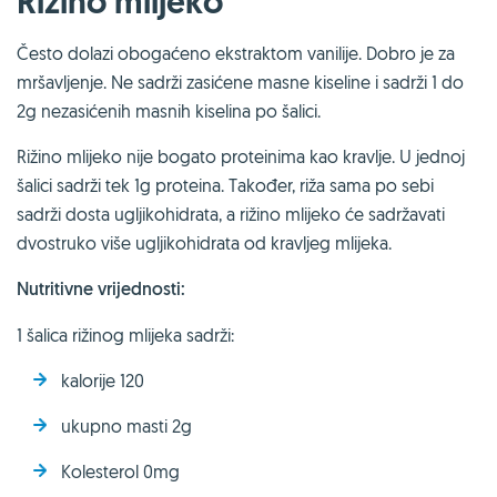
Rižino mlijeko
Često dolazi obogaćeno ekstraktom vanilije. Dobro je za
mršavljenje. Ne sadrži zasićene masne kiseline i sadrži 1 do
2g nezasićenih masnih kiselina po šalici.
Rižino mlijeko nije bogato proteinima kao kravlje. U jednoj
šalici sadrži tek 1g proteina. Također, riža sama po sebi
sadrži dosta ugljikohidrata, a rižino mlijeko će sadržavati
dvostruko više ugljikohidrata od kravljeg mlijeka.
Nutritivne vrijednosti:
1 šalica rižinog mlijeka sadrži:
kalorije 120
ukupno masti 2g
Kolesterol 0mg