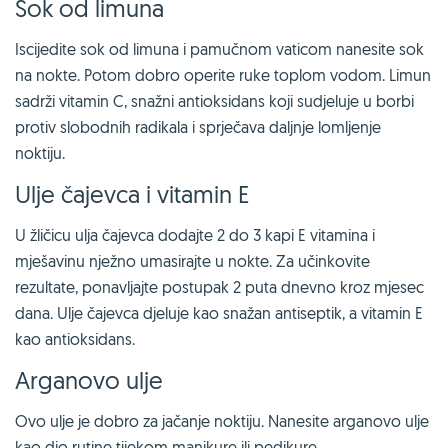
Sok od limuna
Iscijedite sok od limuna i pamučnom vaticom nanesite sok
na nokte. Potom dobro operite ruke toplom vodom. Limun
sadrži vitamin C, snažni antioksidans koji sudjeluje u borbi
protiv slobodnih radikala i sprječava daljnje lomljenje
noktiju.
Ulje čajevca i vitamin E
U žličicu ulja čajevca dodajte 2 do 3 kapi E vitamina i
mješavinu nježno umasirajte u nokte. Za učinkovite
rezultate, ponavljajte postupak 2 puta dnevno kroz mjesec
dana. Ulje čajevca djeluje kao snažan antiseptik, a vitamin E
kao antioksidans.
Arganovo ulje
Ovo ulje je dobro za jačanje noktiju. Nanesite arganovo ulje
kao dio rutine tijekom manikure ili pedikure.