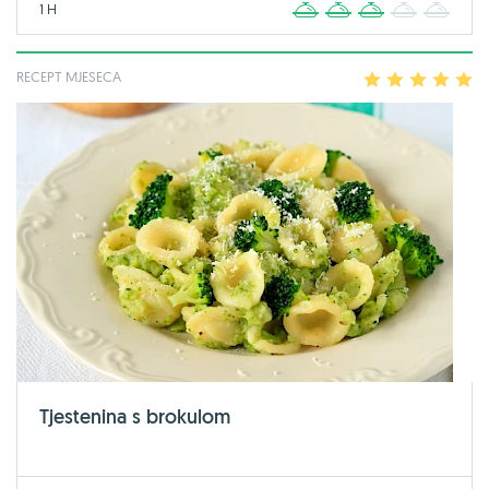
1 H
1
2
3
4
5
RECEPT MJESECA
1
2
3
4
5
Tjestenina s brokulom