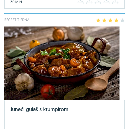
30 MIN
1
2
3
4
5
RECEPT TJEDNA
1
2
3
4
5
Juneći gulaš s krumpirom