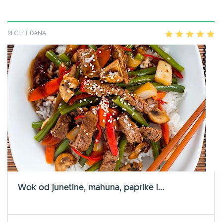
RECEPT DANA
1
2
3
4
5
Wok od junetine, mahuna, paprike i...