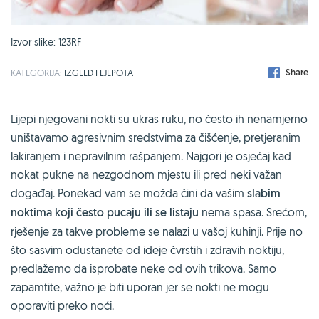
Izvor slike: 123RF
Share
KATEGORIJA:
IZGLED I LJEPOTA
Lijepi njegovani nokti su ukras ruku, no često ih nenamjerno
uništavamo agresivnim sredstvima za čišćenje, pretjeranim
lakiranjem i nepravilnim rašpanjem. Najgori je osjećaj kad
nokat pukne na nezgodnom mjestu ili pred neki važan
događaj. Ponekad vam se možda čini da vašim
slabim
noktima koji često pucaju ili se listaju
nema spasa. Srećom,
rješenje za takve probleme se nalazi u vašoj kuhinji. Prije no
što sasvim odustanete od ideje čvrstih i zdravih noktiju,
predlažemo da isprobate neke od ovih trikova. Samo
zapamtite, važno je biti uporan jer se nokti ne mogu
oporaviti preko noći.