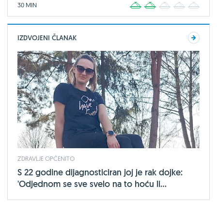
30 MIN
1
2
3
4
5
IZDVOJENI ČLANAK
ZDRAVLJE OPĆENITO
S 22 godine dijagnosticiran joj je rak dojke:
'Odjednom se sve svelo na to hoću li...