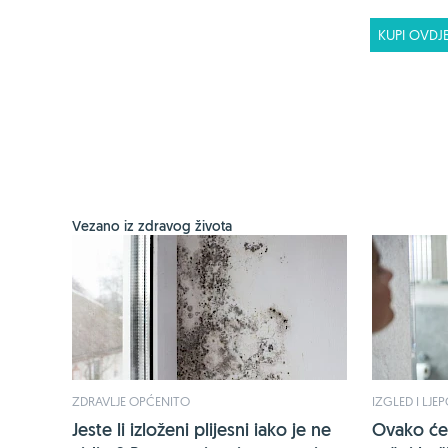
KUPI OVDJ
Vezano iz zdravog života
ZDRAVLJE OPĆENITO
IZGLED I LJE
Jeste li izloženi plijesni iako je ne
Ovako će 