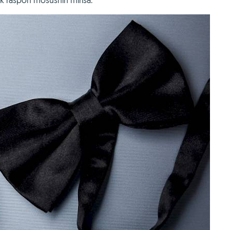
ok raspon mošusnih mirisa.