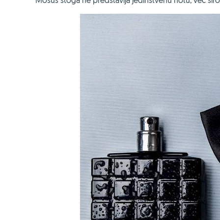
Mošus stoga ne predstavlja jedinstvenu notu, već šir