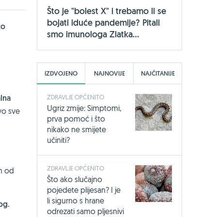
Što je "bolest X" i trebamo li se
bojati iduće pandemije? Pitali
ko
smo imunologa Zlatka...
IZDVOJENO
NAJNOVIJE
NAJČITANIJE
ZDRAVLJE OPĆENITO
lna
Ugriz zmije: Simptomi,
vo sve
prva pomoć i što
nikako ne smijete
učiniti?
ZDRAVLJE OPĆENITO
n od
Što ako slučajno
pojedete plijesan? I je
li sigurno s hrane
og.
odrezati samo pljesnivi