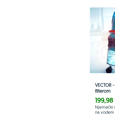
VECTOR - 
filterom
199,98
Njemački 
na vodeni f