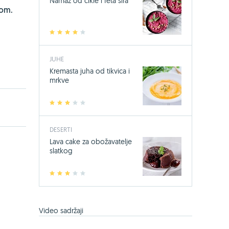
Namaz od cikle i feta sira
vom.
1
2
3
4
5
JUHE
Kremasta juha od tikvica i
mrkve
1
2
3
4
5
DESERTI
Lava cake za obožavatelje
slatkog
1
2
3
4
5
Video sadržaji