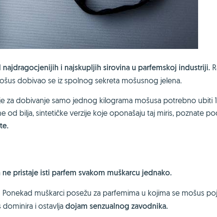
d
najdragocjenijih i najskupljih sirovina u parfemskoj industriji.
R
i mošus dobivao se iz spolnog sekreta mošusnog jelena.
 je za dobivanje samo jednog kilograma mošusa potrebno ubiti 
ne od bilja, sintetičke verzije koje oponašaju taj miris, poznate p
te.
a
ne pristaje isti parfem svakom muškarcu jednako.
.
Ponekad muškarci posežu za parfemima u kojima se mošus poja
dominira i ostavlja
dojam senzualnog zavodnika.