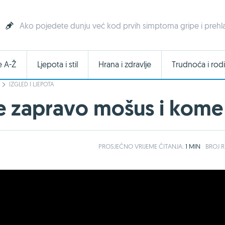
Ako pojedete dunju već kod prvih simptoma gripe i prehlade
e A-Ž
Ljepota i stil
Hrana i zdravlje
Trudnoća i rodi
IZGLED I LJEPOTA
je zapravo mošus i kome 
PROSJEČNO
VRIJEME ČITANJA:
1 MIN
BROJ R