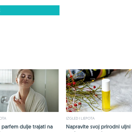
E
POTA
IZGLED I LJEPOTA
parfem dulje trajati na
Napravite svoj prirodni uljni