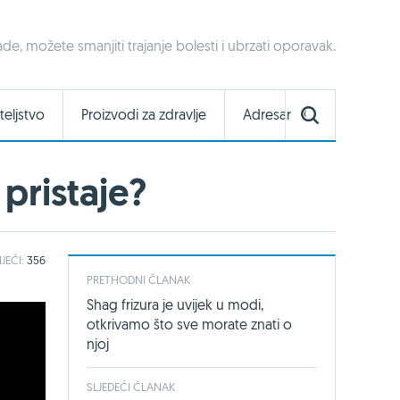
, možete smanjiti trajanje bolesti i ubrzati oporavak.
teljstvo
Proizvodi za zdravlje
Adresar
pristaje?
IJEČI:
356
PRETHODNI ČLANAK
Shag frizura je uvijek u modi,
otkrivamo što sve morate znati o
njoj
SLJEDEĆI ČLANAK