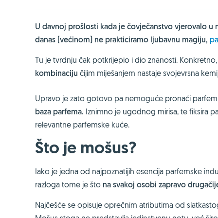
U davnoj prošlosti kada je čovječanstvo vjerovalo u m
danas (većinom) ne prakticiramo ljubavnu magiju,
pa
Tu je tvrdnju čak potkrijepio i dio znanosti. Konkretno
kombinaciju
čijim miješanjem nastaje svojevrsna kemi
Upravo je zato gotovo pa nemoguće pronaći parfem k
baza parfema.
Iznimno je ugodnog mirisa, te fiksira
relevantne parfemske kuće.
Što je mošus?
Iako je jedna od najpoznatijih esencija parfemske indus
razloga tome je što
na svakoj osobi zapravo drugačije
Najčešće se opisuje oprečnim atributima od slatkast