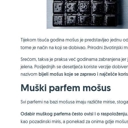
Tijekom tisuća godina mošus je predstavljao jednu o
tome je način na koji se dobivao. Prirodni životinjsk
Srećom, takva je praksa već godinama zabranjena jer
jelena. Posljednjih se desetljeća koriste verzije dobive
nazivom
bijeli mošus koje se zapravo i najčešće koris
Muški parfem mošus
Svi parfemi na bazi mošusa imaju različite mirise, stog
Odabir muškog parfema često ovisi i o raspoloženju
kao pozadinski miris, a ponekad za onima gdje mošus 