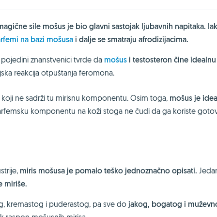
agične sile mošus je bio glavni sastojak ljubavnih napitaka. Ia
rfemi na bazi mošusa
i dalje se smatraju afrodizijacima.
, pojedini znanstvenici tvrde da
mošus
i testosteron čine idealnu
jska reakcija otpuštanja feromona.
oji ne sadrži tu mirisnu komponentu. Osim toga,
mošus je idea
 parfemsku komponentu na koži stoga ne čudi da ga koriste goto
trije,
miris mošusa je pomalo teško jednoznačno opisati.
Jeda
 miriše.
og, kremastog i puderastog, pa sve do
jakog, bogatog i muževn