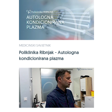
MEDICINSKI SAVJETNIK
Poliklinika Ribnjak - Autologna
kondicionirana plazma
-24%
Bio-Kult, 60