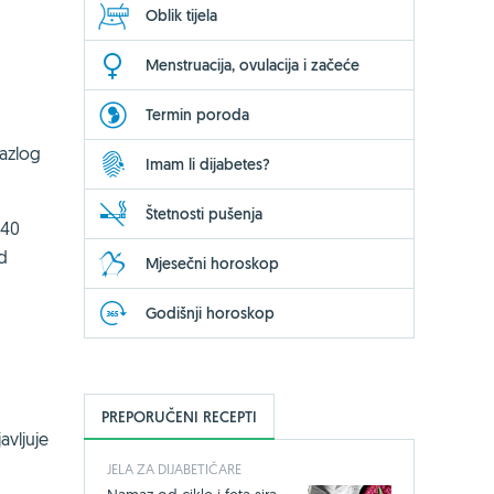
Oblik tijela
Menstruacija, ovulacija i začeće
Termin poroda
azlog
Imam li dijabetes?
Štetnosti pušenja
140
od
Mjesečni horoskop
Godišnji horoskop
PREPORUČENI RECEPTI
vljuje
JELA ZA DIJABETIČARE