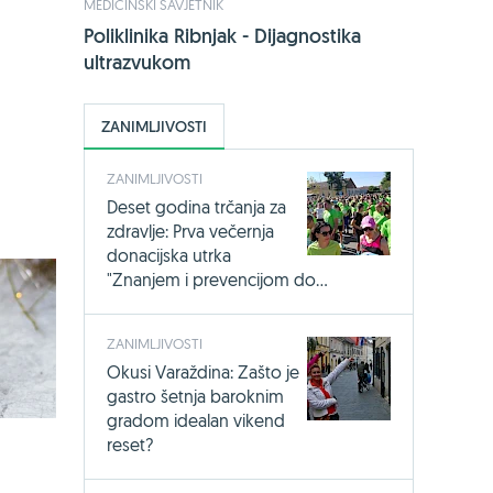
MEDICINSKI SAVJETNIK
17,49 €
23
Poliklinika Ribnjak - Dijagnostika
Jedini sa 14 s
ultrazvukom
mikroorgani
KUPI OVDJE
ZANIMLJIVOSTI
ZANIMLJIVOSTI
Deset godina trčanja za
zdravlje: Prva večernja
donacijska utrka
"Znanjem i prevencijom do...
ZANIMLJIVOSTI
Okusi Varaždina: Zašto je
gastro šetnja baroknim
gradom idealan vikend
reset?