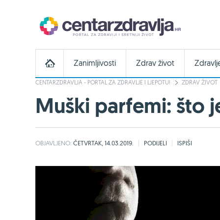
Zanimljivosti
Zdrav život
Zdravlj
CENTARZDRAVLJA - PORTAL ZA ZDRAVLJE I LJEPOTU!
ZDRAV ŽIVOT
Muški parfemi: što 
OBJAVLJENO:
ČETVRTAK, 14.03.2019.
PODIJELI
ISPIŠI