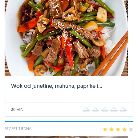
Wok od junetine, mahuna, paprike i...
30 MIN
1
2
3
4
5
RECEPT TJEDNA
1
2
3
4
5