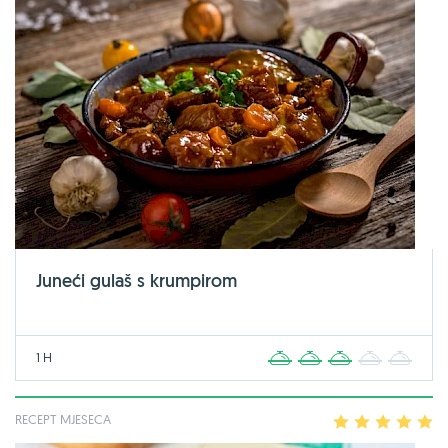
Juneći gulaš s krumpirom
1 H
1
2
3
4
5
RECEPT MJESECA
1
2
3
4
5