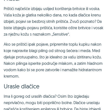
Prištići najčešće izbijaju uslijed korištenja britvice ili voska.
Vaša koža je glatka nekoliko dana, no kada dlačice krenu
izbijati, pojavi se bezbroj sitnih prištića. Zvuči poznato? Da
biste izbjeglu pojavu prištića, koristite oštre britvice i vosak
za nježnu kožu s naznakom „Sensitive“.
Ako se prištići ipak pojave, pripremite toplu kupku nakon
koje napravite blagi piling od sitnog šećera i meda. Med
djeluje protuupalno, što je idealno za vašu iziritiranu kožu.
Nakon pilinga isperite područje mlakom, a zatim hladnom
vodom kako bi se pore zatvorile i namažite hidratantnom
kremom.
Urasle dlačice
Ima li goreg od uraslih dlačica? Osim što izgledaju
neprivlačno, mogu biti poprilično bolne. Dlačice urastaju
najčešće korištenjem epilatora ili britvice. Da biste izbjegli