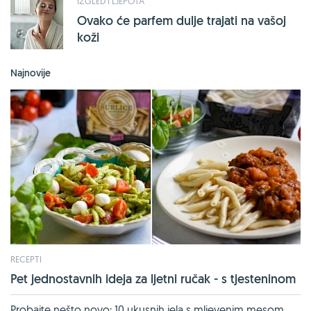
IZGLED I LJEPOTA
Ovako će parfem dulje trajati na vašoj
koži
Najnovije
RECEPTI
Pet jednostavnih ideja za ljetni ručak - s tjesteninom
Probajte nešto novo: 10 ukusnih jela s mljevenim mesom