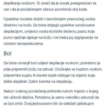
depiliranja voskom. To znači da je vosak preagresivan za
vas i da je povlačenjem skinuo površinski sloj kože.
Opekline možete dobiti i nanošenjem prevrućeg voska
direktno na kožu. Da biste izbjegli opekline uzrokovane
depilacijom, umjesto voska koristite šećernu pastu koja
puno nježnije djeluje na kožu i ne treba joj zagrijavanje na
visokim temperaturama.
Bol
Da biste umanjili bol uslijed depilacije voskom, potrebno je
prije pripremiti kožu na zahvat. Otuširajte se toplom vodom,
pripremite kupku ili stavite tople obloge na mjesto koje
želite depilirati. Zatim krenite na depilaciju.
Nakon svakog povlačenja pritisnite rukom mjesto s kojeg
ste uklonili dlačice. Potrebno je samo nekoliko sekundi da
se bol smiri. Ovaj jednostavni trik će olakšati cjelokupni