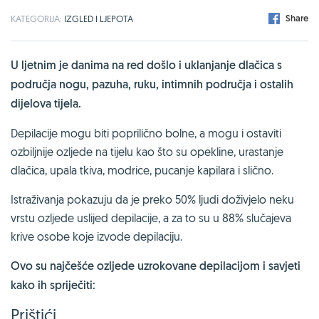
Share
KATEGORIJA:
IZGLED I LJEPOTA
U ljetnim je danima na red došlo i uklanjanje dlačica s
područja nogu, pazuha, ruku, intimnih područja i ostalih
dijelova tijela.
Depilacije mogu biti poprilično bolne, a mogu i ostaviti
ozbiljnije ozljede na tijelu kao što su opekline, urastanje
dlačica, upala tkiva, modrice, pucanje kapilara i slično.
Istraživanja pokazuju da je preko 50% ljudi doživjelo neku
vrstu ozljede uslijed depilacije, a za to su u 88% slučajeva
krive osobe koje izvode depilaciju.
Ovo su najčešće ozljede uzrokovane depilacijom i savjeti
kako ih spriječiti:
Prištići