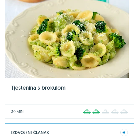
Tjestenina s brokulom
30 MIN
1
2
3
4
5
IZDVOJENI ČLANAK