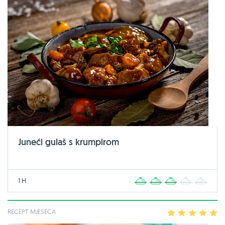
Juneći gulaš s krumpirom
1 H
1
2
3
4
5
RECEPT MJESECA
1
2
3
4
5