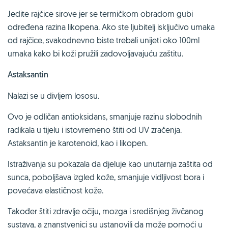
Jedite rajčice sirove jer se termičkom obradom gubi
određena razina likopena. Ako ste ljubitelj isključivo umaka
od rajčice, svakodnevno biste trebali unijeti oko 100ml
umaka kako bi koži pružili zadovoljavajuću zaštitu.
Astaksantin
Nalazi se u divljem lososu.
Ovo je odličan antioksidans, smanjuje razinu slobodnih
radikala u tijelu i istovremeno štiti od UV zračenja.
Astaksantin je karotenoid, kao i likopen.
Istraživanja su pokazala da djeluje kao unutarnja zaštita od
sunca, poboljšava izgled kože, smanjuje vidljivost bora i
povećava elastičnost kože.
Također štiti zdravlje očiju, mozga i središnjeg živčanog
sustava, a znanstvenici su ustanovili da može pomoći u