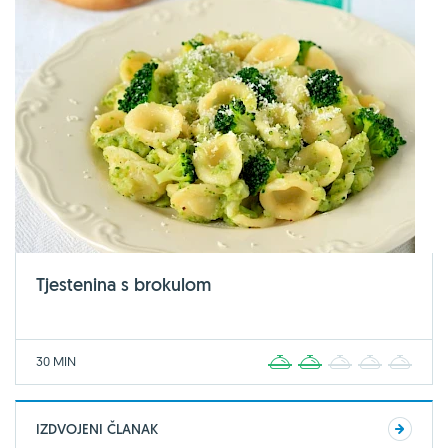
Tjestenina s brokulom
30 MIN
1
2
3
4
5
IZDVOJENI ČLANAK