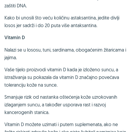
zaštiti DNA.
Kako bi unosili što veću količinu astaksantina, jedite divlji
losos jer sadrži i do 20 puta više antaksantina.
Vitamin D
Nalazi se u lososu, tuni, sardinama, obogaćenim žitaricama i
jajima.
Vaše tijelo proizvodi vitamin D kada je izloženo suncu, a
istraživanja su pokazala da vitamin D značajno povećava
toleranciju kože na sunce.
Smanjuje rizik od nastanka oštećenja kože uzrokovanih
izlaganjem suncu, a također usporava rast i razvoj
kancerogenih stanica.
Vitamin D možete uzimati i putem suplemenata, ako ne
želite riskirati zdravlje kože i ako niste ljubitelj namirnica koje