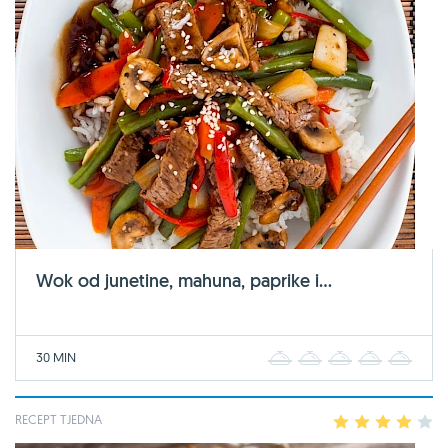
Wok od junetine, mahuna, paprike i...
30 MIN
1
2
3
4
5
RECEPT TJEDNA
1
2
3
4
5