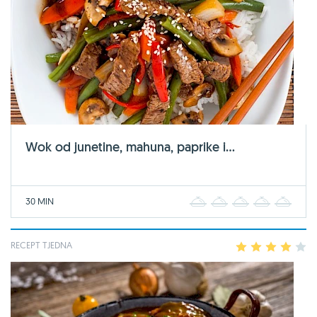
Wok od junetine, mahuna, paprike i...
30 MIN
1
2
3
4
5
RECEPT TJEDNA
1
2
3
4
5