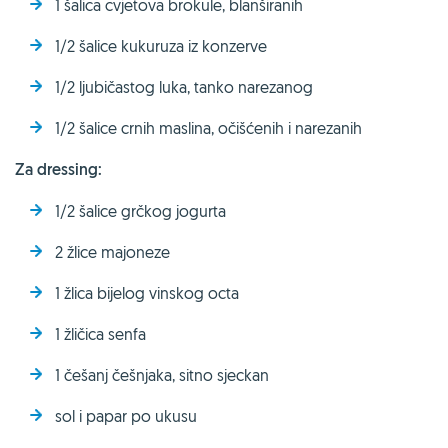
1 šalica cvjetova brokule, blanširanih
1/2 šalice kukuruza iz konzerve
1/2 ljubičastog luka, tanko narezanog
1/2 šalice crnih maslina, očišćenih i narezanih
Za dressing:
1/2 šalice grčkog jogurta
2 žlice majoneze
1 žlica bijelog vinskog octa
1 žličica senfa
1 češanj češnjaka, sitno sjeckan
sol i papar po ukusu