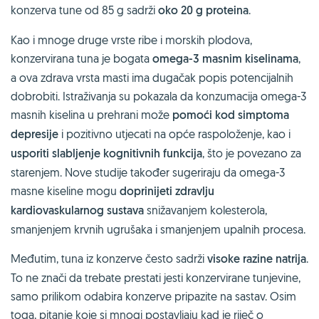
konzerva tune od 85 g sadrži
oko 20 g proteina
.
Kao i mnoge druge vrste ribe i morskih plodova,
konzervirana tuna je bogata
omega-3 masnim kiselinama
,
a ova zdrava vrsta masti ima dugačak popis potencijalnih
dobrobiti. Istraživanja su pokazala da konzumacija omega-3
masnih kiselina u prehrani može
pomoći kod simptoma
depresije
i pozitivno utjecati na opće raspoloženje, kao i
usporiti slabljenje kognitivnih funkcija
, što je povezano za
starenjem. Nove studije također sugeriraju da omega-3
masne kiseline mogu
doprinijeti zdravlju
kardiovaskularnog sustava
snižavanjem kolesterola,
smanjenjem krvnih ugrušaka i smanjenjem upalnih procesa.
Međutim, tuna iz konzerve često sadrži
visoke razine natrija
.
To ne znači da trebate prestati jesti konzervirane tunjevine,
samo prilikom odabira konzerve pripazite na sastav. Osim
toga, pitanje koje si mnogi postavljaju kad je riječ o