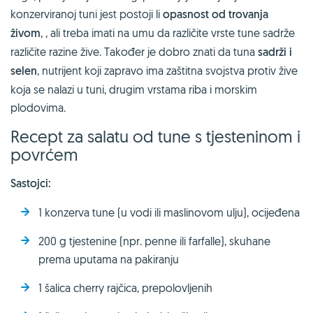
konzerviranoj tuni jest postoji li
opasnost od trovanja
živom
, , ali treba imati na umu da različite vrste tune sadrže
različite razine žive. Također je dobro znati da tuna
sadrži i
selen
, nutrijent koji zapravo ima zaštitna svojstva protiv žive
koja se nalazi u tuni, drugim vrstama riba i morskim
plodovima.
Recept za salatu od tune s tjesteninom i
povrćem
Sastojci:
1 konzerva tune (u vodi ili maslinovom ulju), ocijeđena
200 g tjestenine (npr. penne ili farfalle), skuhane
prema uputama na pakiranju
1 šalica cherry rajčica, prepolovljenih