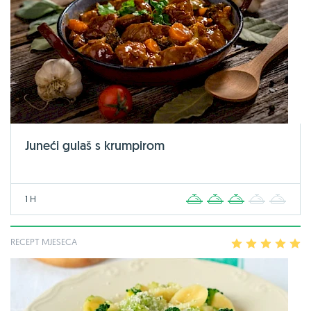
Juneći gulaš s krumpirom
1 H
1
2
3
4
5
RECEPT MJESECA
1
2
3
4
5