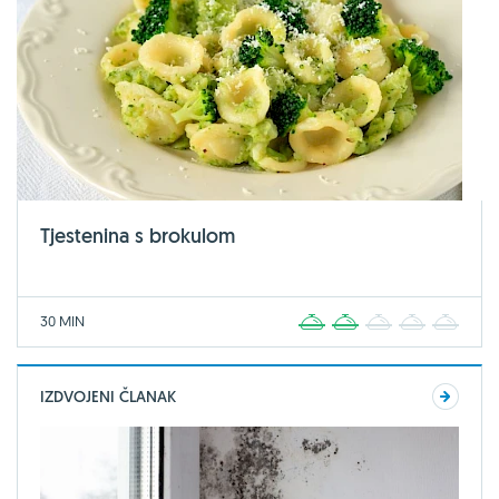
Tjestenina s brokulom
30 MIN
1
2
3
4
5
IZDVOJENI ČLANAK