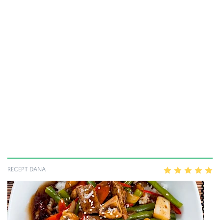
RECEPT DANA
1
2
3
4
5