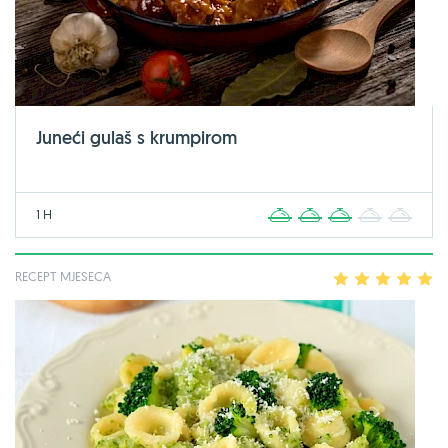
Juneći gulaš s krumpirom
1 H
1
2
3
4
5
RECEPT MJESECA
1
2
3
4
5