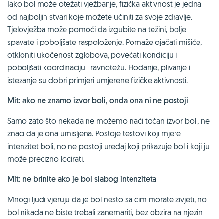
Iako bol može otežati vježbanje, fizička aktivnost je jedna
od najboljih stvari koje možete učiniti za svoje zdravlje.
Tjelovježba može pomoći da izgubite na težini, bolje
spavate i poboljšate raspoloženje. Pomaže ojačati mišiće,
otkloniti ukočenost zglobova, povećati kondiciju i
poboljšati koordinaciju i ravnotežu. Hodanje, plivanje i
istezanje su dobri primjeri umjerene fizičke aktivnosti.
Mit: ako ne znamo izvor boli, onda ona ni ne postoji
Samo zato što nekada ne možemo naći točan izvor boli, ne
znači da je ona umišljena. Postoje testovi koji mjere
intenzitet boli, no ne postoji uređaj koji prikazuje bol i koji ju
može precizno locirati.
Mit: ne brinite ako je bol slabog intenziteta
Mnogi ljudi vjeruju da je bol nešto sa čim morate živjeti, no
bol nikada ne biste trebali zanemariti, bez obzira na njezin