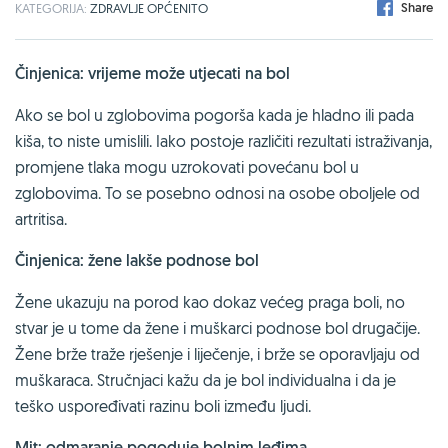
Share
KATEGORIJA:
ZDRAVLJE OPĆENITO
Činjenica: vrijeme može utjecati na bol
Ako se bol u zglobovima pogorša kada je hladno ili pada
kiša, to niste umislili. Iako postoje različiti rezultati istraživanja,
promjene tlaka mogu uzrokovati povećanu bol u
zglobovima. To se posebno odnosi na osobe oboljele od
artritisa.
Činjenica: žene lakše podnose bol
Žene ukazuju na porod kao dokaz većeg praga boli, no
stvar je u tome da žene i muškarci podnose bol drugačije.
Žene brže traže rješenje i liječenje, i brže se oporavljaju od
muškaraca. Stručnjaci kažu da je bol individualna i da je
teško uspoređivati razinu boli između ljudi.
Mit: odmaranje pogoduje bolnim leđima