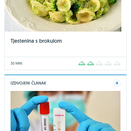
Tjestenina s brokulom
30 MIN
1
2
3
4
5
IZDVOJENI ČLANAK