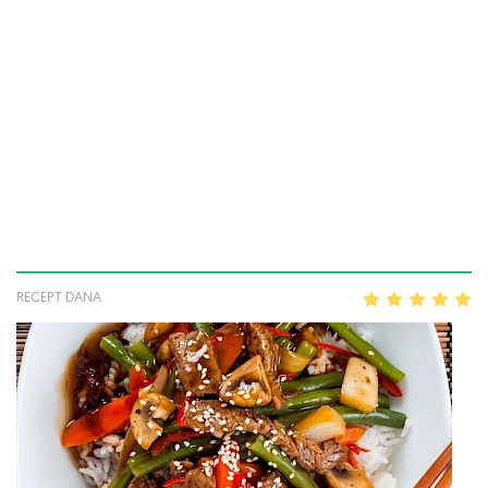
RECEPT DANA
1
2
3
4
5