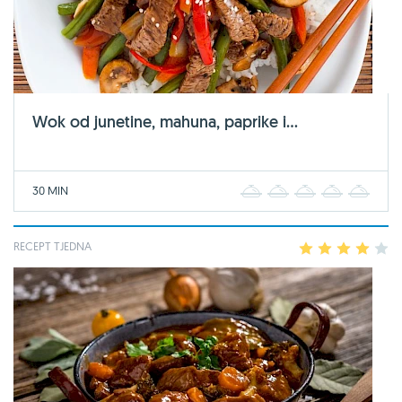
Wok od junetine, mahuna, paprike i...
30 MIN
1
2
3
4
5
RECEPT TJEDNA
1
2
3
4
5