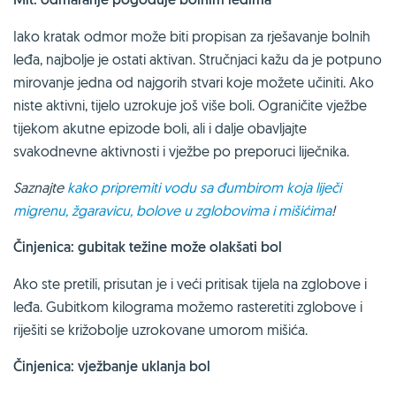
Iako kratak odmor može biti propisan za rješavanje bolnih
leđa, najbolje je ostati aktivan. Stručnjaci kažu da je potpuno
mirovanje jedna od najgorih stvari koje možete učiniti. Ako
niste aktivni, tijelo uzrokuje još više boli. Ograničite vježbe
tijekom akutne epizode boli, ali i dalje obavljajte
svakodnevne aktivnosti i vježbe po preporuci liječnika.
Saznajte
kako pripremiti vodu sa đumbirom koja liječi
migrenu, žgaravicu, bolove u zglobovima i mišićima
!
Činjenica: gubitak težine može olakšati bol
Ako ste pretili, prisutan je i veći pritisak tijela na zglobove i
leđa. Gubitkom kilograma možemo rasteretiti zglobove i
riješiti se križobolje uzrokovane umorom mišića.
Činjenica: vježbanje uklanja bol