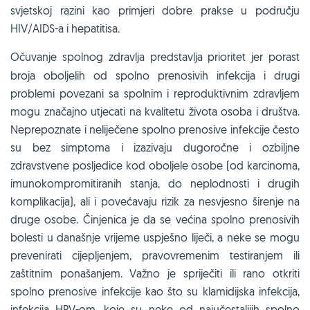
svjetskoj razini kao primjeri dobre prakse u području
HIV/AIDS-a i hepatitisa.
Očuvanje spolnog zdravlja predstavlja prioritet jer
porast
broja oboljelih od spolno prenosivih infekcija i drugi
problemi povezani sa spolnim i reproduktivnim zdravljem
mogu značajno utjecati na kvalitetu života osoba i društva.
Neprepoznate i neliječene spolno prenosive infekcije često
su bez simptoma i izazivaju dugoročne i ozbiljne
zdravstvene posljedice kod oboljele osobe (od karcinoma,
imunokompromitiranih stanja, do neplodnosti i drugih
komplikacija), ali i povećavaju rizik za nesvjesno širenje na
druge osobe. Činjenica je da se većina spolno prenosivih
bolesti u današnje vrijeme uspješno liječi, a neke se mogu
prevenirati cijepljenjem, pravovremenim testiranjem ili
zaštitnim ponašanjem. Važno je spriječiti ili rano otkriti
spolno prenosive infekcije kao što su klamidijska infekcija,
infekcija HPV-om, koje su neke od najučestalijih spolno