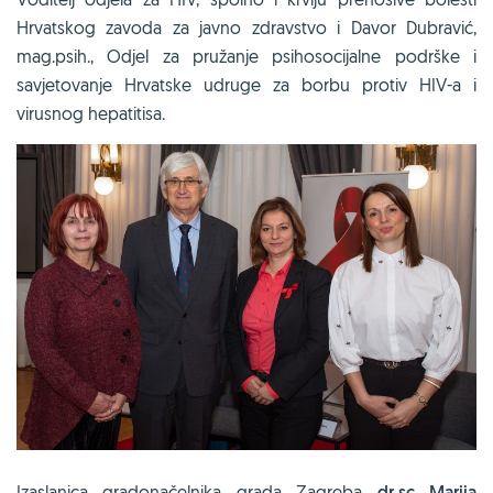
Hrvatskog zavoda za javno zdravstvo i Davor Dubravić,
mag.psih., Odjel za pružanje psihosocijalne podrške i
savjetovanje Hrvatske udruge za borbu protiv HIV-a i
virusnog hepatitisa.
Izaslanica gradonačelnika grada Zagreba
dr.sc Marija