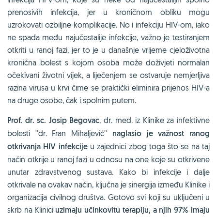
prenosivih infekcija, jer u kroničnom obliku mogu
uzrokovati ozbiljne komplikacije. No i infekciju HIV-om, iako
ne spada među najučestalije infekcije, važno je testiranjem
otkriti u ranoj fazi, jer to je u današnje vrijeme cjeloživotna
kronična bolest s kojom osoba može doživjeti normalan
očekivani životni vijek, a liječenjem se ostvaruje nemjerljiva
razina virusa u krvi čime se praktički eliminira prijenos HIV-a
na druge osobe, čak i spolnim putem.
Prof. dr. sc. Josip Begovac
, dr. med. iz Klinike za infektivne
bolesti ''dr. Fran Mihaljević''
naglasio je važnost ranog
otkrivanja HIV infekcije
u zajednici zbog toga što se na taj
način otkrije u ranoj fazi u odnosu na one koje su otkrivene
unutar zdravstvenog sustava. Kako bi infekcije i dalje
otkrivale na ovakav način, ključna je sinergija između Klinike i
organizacija civilnog društva. Gotovo svi koji su uključeni u
skrb na Klinici
uzimaju učinkovitu terapiju, a njih 97% imaju