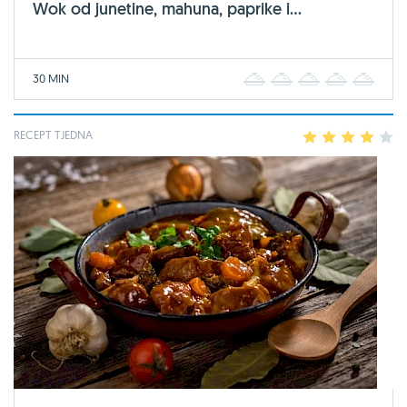
Wok od junetine, mahuna, paprike i...
30 MIN
1
2
3
4
5
RECEPT TJEDNA
1
2
3
4
5