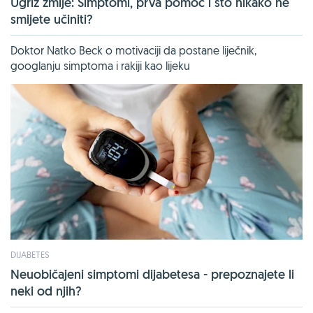
Ugriz zmije: Simptomi, prva pomoć i što nikako ne
smijete učiniti?
Doktor Natko Beck o motivaciji da postane liječnik,
googlanju simptoma i rakiji kao lijeku
DIJABETES
Neuobičajeni simptomi dijabetesa - prepoznajete li
neki od njih?