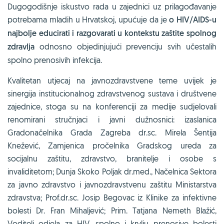
Dugogodišnje iskustvo rada u zajednici uz prilagođavanje
potrebama mladih u Hrvatskoj, upućuje da je
o HIV/AIDS-u
najbolje educirati i razgovarati u kontekstu zaštite spolnog
zdravlja
odnosno objedinjujući prevenciju svih učestalih
spolno prenosivih infekcija.
Kvalitetan utjecaj na javnozdravstvene teme uvijek je
sinergija institucionalnog zdravstvenog sustava i društvene
zajednice, stoga su na konferenciji za medije sudjelovali
renomirani stručnjaci i javni dužnosnici: izaslanica
Gradonačelnika Grada Zagreba dr.sc. Mirela Šentija
Knežević, Zamjenica pročelnika Gradskog ureda za
socijalnu zaštitu, zdravstvo, branitelje i osobe s
invaliditetom; Dunja Skoko Poljak dr.med., Načelnica Sektora
za javno zdravstvo i javnozdravstvenu zaštitu Ministarstva
zdravstva; Prof.dr.sc. Josip Begovac iz Klinike za infektivne
bolesti Dr. Fran Mihaljević; Prim. Tatjana Nemeth Blažić,
Voditelj odjela za HIV, spolno i krvlju prenosive bolesti