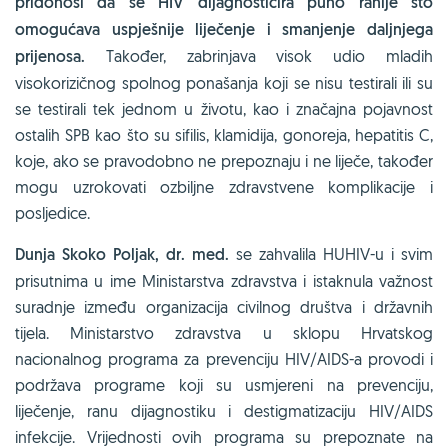
pridonosi da se HIV dijagnosticira puno ranije što
omogućava uspješnije liječenje i smanjenje daljnjega
prijenosa.
Također, zabrinjava visok udio mladih
visokorizičnog spolnog ponašanja koji se nisu testirali ili su
se testirali tek jednom u životu, kao i značajna pojavnost
ostalih SPB kao što su sifilis, klamidija, gonoreja, hepatitis C,
koje, ako se pravodobno ne prepoznaju i ne liječe, također
mogu uzrokovati ozbiljne zdravstvene komplikacije i
posljedice.
Dunja Skoko Poljak, dr. med.
se zahvalila HUHIV-u i svim
prisutnima u ime Ministarstva zdravstva i istaknula važnost
suradnje između organizacija civilnog društva i državnih
tijela. Ministarstvo zdravstva u sklopu Hrvatskog
nacionalnog programa za prevenciju HIV/AIDS-a provodi i
podržava programe koji su usmjereni na prevenciju,
liječenje, ranu dijagnostiku i destigmatizaciju HIV/AIDS
infekcije. Vrijednosti ovih programa su prepoznate na