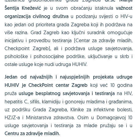
Šentija Knežević
je u svom obraćanju istaknula
važnost
organizacija civilnog društva
u podizanju svijesti o HIV-u
kao jedan od prioriteta grada Zagreba koji ih podržava na
više razina. Grad Zagreb kao ključni suradnik omogućuje
inicijativu i provedbu testiranja (Centar za zdravlje mladih,
Checkpoint Zagreb), ali i podržava usluge savjetovanja,
psihološke i psihosocijalne podrške, uključivanje u skrb i
ostale usluge koje nudi udruga HUHIV.
Jedan od najvažnijih i najuspješnijih projekata udruge
HUHIV je CheckPoint centar Zagreb
koji već 10 godina
pruža
usluge besplatnog savjetovanja i testiranja
na HIV,
hepatitis C, sifilis, klamidiju i gonoreju mladima i građanima,
uz podršku Grada Zagreba, Klinike za infektivne bolesti,
HZJZ-a i Ministarstva zdravstva. Osim u Domagojevoj 10
usluge savjetovanja i testiranja za mlade pružaju se i u
Centru za zdravlje mladih.