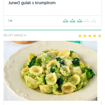
Juneći gulaš s krumpirom
1 H
1
2
3
4
5
RECEPT MJESECA
1
2
3
4
5