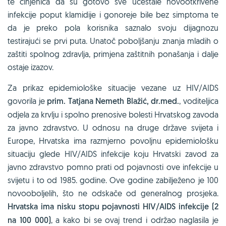
te činjenica da su gotovo sve učestale novootkrivene
infekcije poput klamidije i gonoreje bile bez simptoma te
da je preko pola korisnika saznalo svoju dijagnozu
testirajući se prvi puta. Unatoč poboljšanju znanja mladih o
zaštiti spolnog zdravlja, primjena zaštitnih ponašanja i dalje
ostaje izazov.
Za prikaz epidemiološke situacije vezane uz HIV/AIDS
govorila je
prim. Tatjana Nemeth Blažić, dr.med.
, voditeljica
odjela za krvlju i spolno prenosive bolesti Hrvatskog zavoda
za javno zdravstvo. U odnosu na druge države svijeta i
Europe, Hrvatska ima razmjerno povoljnu epidemiološku
situaciju glede HIV/AIDS infekcije koju Hrvatski zavod za
javno zdravstvo pomno prati od pojavnosti ove infekcije u
svijetu i to od 1985. godine. Ove godine zabilježeno je 100
novooboljelih, što ne odskače od generalnog prosjeka.
Hrvatska ima nisku stopu pojavnosti HIV/AIDS infekcije (2
na 100 000)
, a kako bi se ovaj trend i održao naglasila je