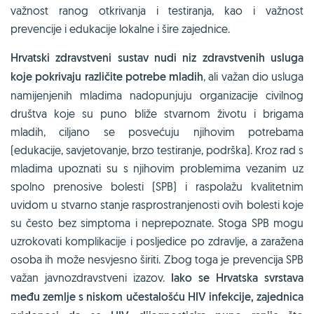
važnost ranog otkrivanja i testiranja, kao i važnost
prevencije i edukacije lokalne i šire zajednice.
Hrvatski zdravstveni sustav nudi niz zdravstvenih usluga
koje pokrivaju različite potrebe mladih
, ali važan dio usluga
namijenjenih mladima nadopunjuju organizacije civilnog
društva koje su puno bliže stvarnom životu i brigama
mladih, ciljano se posvećuju njihovim potrebama
(edukacije, savjetovanje, brzo testiranje, podrška). Kroz rad s
mladima upoznati su s njihovim problemima vezanim uz
spolno prenosive bolesti (SPB) i raspolažu kvalitetnim
uvidom u stvarno stanje rasprostranjenosti ovih bolesti koje
su često bez simptoma i neprepoznate. Stoga SPB mogu
uzrokovati komplikacije i posljedice po zdravlje, a zaražena
osoba ih može nesvjesno širiti. Zbog toga je prevencija SPB
važan javnozdravstveni izazov.
Iako se Hrvatska svrstava
među zemlje s niskom učestalošću HIV infekcije, zajednica