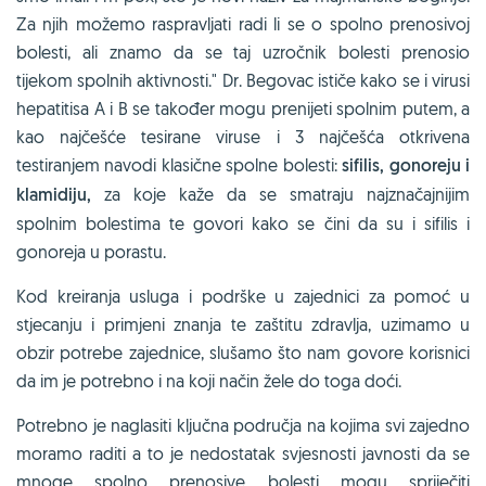
Za njih možemo raspravljati radi li se o spolno prenosivoj
bolesti, ali znamo da se taj uzročnik bolesti prenosio
tijekom spolnih aktivnosti." Dr. Begovac ističe kako se i virusi
hepatitisa A i B se također mogu prenijeti spolnim putem, a
kao najčešće tesirane viruse i 3 najčešća otkrivena
testiranjem navodi klasične spolne bolesti:
sifilis, gonoreju i
klamidiju,
za koje kaže da se smatraju najznačajnijim
spolnim bolestima te govori kako se čini da su i sifilis i
gonoreja u porastu.
Kod kreiranja usluga i podrške u zajednici za pomoć u
stjecanju i primjeni znanja te zaštitu zdravlja, uzimamo u
obzir potrebe zajednice, slušamo što nam govore korisnici
da im je potrebno i na koji način žele do toga doći.
Potrebno je naglasiti ključna područja na kojima svi zajedno
moramo raditi a to je nedostatak svjesnosti javnosti da se
mnoge spolno prenosive bolesti mogu spriječiti