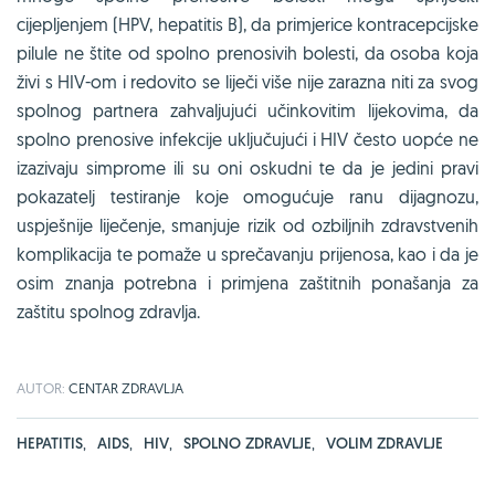
cijepljenjem (HPV, hepatitis B), da primjerice kontracepcijske
pilule ne štite od spolno prenosivih bolesti, da osoba koja
živi s HIV-om i redovito se liječi više nije zarazna niti za svog
spolnog partnera zahvaljujući učinkovitim lijekovima, da
spolno prenosive infekcije uključujući i HIV često uopće ne
izazivaju simprome ili su oni oskudni te da je jedini pravi
pokazatelj testiranje koje omogućuje ranu dijagnozu,
uspješnije liječenje, smanjuje rizik od ozbiljnih zdravstvenih
komplikacija te pomaže u sprečavanju prijenosa, kao i da je
osim znanja potrebna i primjena zaštitnih ponašanja za
zaštitu spolnog zdravlja.
AUTOR:
CENTAR ZDRAVLJA
HEPATITIS
,
AIDS
,
HIV
,
SPOLNO ZDRAVLJE
,
VOLIM ZDRAVLJE