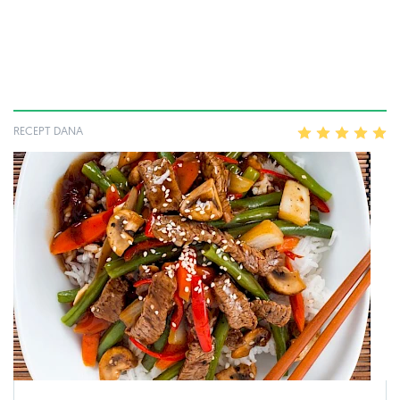
RECEPT DANA
1
2
3
4
5