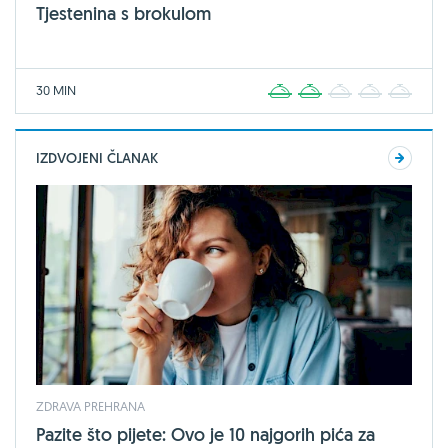
Tjestenina s brokulom
30 MIN
1
2
3
4
5
IZDVOJENI ČLANAK
ZDRAVA PREHRANA
Pazite što pijete: Ovo je 10 najgorih pića za