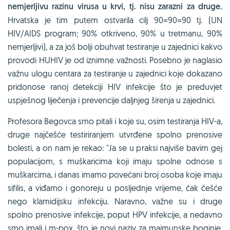
nemjerljivu razinu virusa u krvi, tj. nisu zarazni za druge.
Hrvatska je tim putem ostvarila cilj 90=90=90 tj. (UN
HIV/AIDS program; 90% otkriveno, 90% u tretmanu, 90%
nemjerljivi), a za još bolji obuhvat testiranje u zajednici kakvo
provodi HUHIV je od iznimne važnosti. Posebno je naglasio
važnu ulogu centara za testiranje u zajednici koje dokazano
pridonose ranoj detekciji HIV infekcije što je preduvjet
uspješnog liječenja i prevencije daljnjeg širenja u zajednici.
Profesora Begovca smo pitali i koje su, osim testiranja HIV-a,
druge najčešće testiriranjem utvrđene spolno prenosive
bolesti, a on nam je rekao: "Ja se u praksi najviše bavim gej
populacijom, s muškaricima koji imaju spolne odnose s
muškarcima, i danas imamo povećani broj osoba koje imaju
sifilis, a viđamo i gonoreju u posljednje vrijeme, čak češće
nego klamidijsku infekciju. Naravno, važne su i druge
spolno prenosive infekcije, poput HPV infekcije, a nedavno
smo imali i m-pox, što je novi naziv za majmunske boginje.