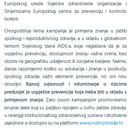
Europskog ureda Svjetske zdravstvene organizacije i
Smjernicama Europskog centra za prevenciju i kontrolu
bolesti.
Ovogodišnja tema kampanje je primjena znanja u zaštiti
spolnog i reproduktivnog zdravlja, a u skladu s globalnom
temom Svjetskog dana AIDS-a, koja naglašava da je za
uspješnu prevenciju, dostupnost znanju važna svima, bez
obzira na geografsku udaljenost ili socijalne barijere. Naime,
danas razumijemo koliko su edukacija i znanje u području
spolnog zdravlja važni elementi prevencije, no oni nisu
dovoljni.
Razvoj svjesnosti i informiranje o rizicima
preduvjet je uspješne prevencije
koja treba biti u skladu s
primjenom znanja.
Zato ovom kampanjom promoviramo
brojnie alate koji su pažljivo razvijeni u svrhu zaštite zdravlja,
u sinergiji institucionalnog zdravstvenog sustava i društvene
zajednice a dostupni su na platformi
www.volimzdravlje.hr
.