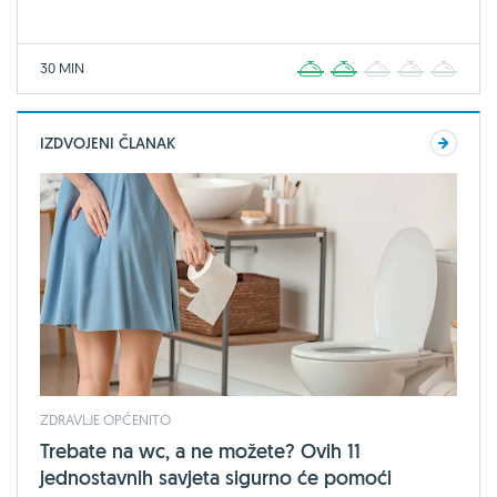
30 MIN
1
2
3
4
5
IZDVOJENI ČLANAK
ZDRAVLJE OPĆENITO
Trebate na wc, a ne možete? Ovih 11
jednostavnih savjeta sigurno će pomoći