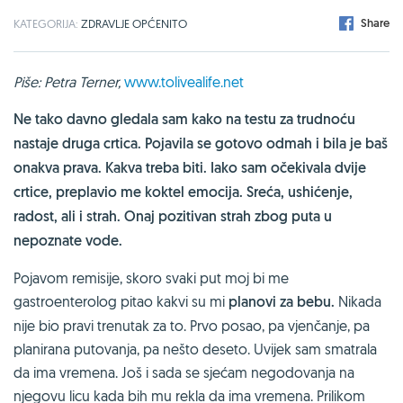
Share
KATEGORIJA:
ZDRAVLJE OPĆENITO
Piše: Petra Terner,
www.tolivealife.net
Ne tako davno gledala sam kako na testu za trudnoću
nastaje druga crtica. Pojavila se gotovo odmah i bila je baš
onakva prava. Kakva treba biti. Iako sam očekivala dvije
crtice, preplavio me koktel emocija. Sreća, ushićenje,
radost, ali i strah. Onaj pozitivan strah zbog puta u
nepoznate vode.
Pojavom remisije, skoro svaki put moj bi me
gastroenterolog pitao kakvi su mi
planovi za bebu.
Nikada
nije bio pravi trenutak za to. Prvo posao, pa vjenčanje, pa
planirana putovanja, pa nešto deseto. Uvijek sam smatrala
da ima vremena. Još i sada se sjećam negodovanja na
njegovu licu kada bih mu rekla da ima vremena. Prilikom