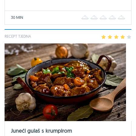
30 MIN
1
2
3
4
5
RECEPT TJEDNA
1
2
3
4
5
Juneći gulaš s krumpirom