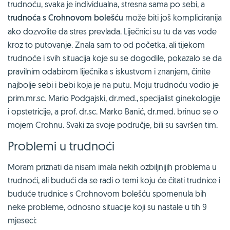
trudnoću, svaka je individualna, stresna sama po sebi, a
trudnoća s Crohnovom bolešću
može biti još kompliciranija
ako dozvolite da stres prevlada. Liječnici su tu da vas vode
kroz to putovanje. Znala sam to od početka, ali tijekom
trudnoće i svih situacija koje su se dogodile, pokazalo se da
pravilnim odabirom liječnika s iskustvom i znanjem, činite
najbolje sebi i bebi koja je na putu. Moju trudnoću vodio je
prim.mr.sc. Mario Podgajski, dr.med., specijalist ginekologije
i opstetricije, a prof. dr.sc. Marko Banić, dr.med. brinuo se o
mojem Crohnu. Svaki za svoje područje, bili su savršen tim.
Problemi u trudnoći
Moram priznati da nisam imala nekih ozbiljnijih problema u
trudnoći, ali budući da se radi o temi koju će čitati trudnice i
buduće trudnice s Crohnovom bolešću spomenula bih
neke probleme, odnosno situacije koji su nastale u tih 9
mjeseci: