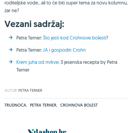
roditeljske vode…ali to će biti super tema za novu kolumnu,
zar ne?
Vezani sadržaj:
Petra Terner:
Što jesti kod Crohnove bolesti
?
Petra Terner:
JA i gospodin Crohn
Krem juha od mrkve
: 3 jesenska recepta by Petra
Terner
AUTOR:
PETRA TERNER
TRUDNOĆA
,
PETRA TERNER
,
CROHNOVA BOLEST