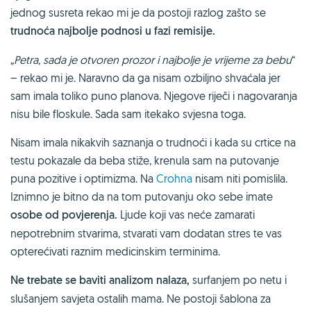
jednog susreta rekao mi je da postoji razlog zašto se
trudnoća najbolje podnosi u fazi remisije.
„
Petra, sada je otvoren prozor i najbolje je vrijeme za bebu
“
– rekao mi je. Naravno da ga nisam ozbiljno shvaćala jer
sam imala toliko puno planova. Njegove riječi i nagovaranja
nisu bile floskule. Sada sam itekako svjesna toga.
Nisam imala nikakvih saznanja o trudnoći i kada su crtice na
testu pokazale da beba stiže, krenula sam na putovanje
puna pozitive i optimizma. Na
Crohna
nisam niti pomislila.
Iznimno je bitno da na tom putovanju oko sebe imate
osobe od povjerenja.
Ljude koji vas neće zamarati
nepotrebnim stvarima, stvarati vam dodatan stres te vas
opterećivati raznim medicinskim terminima.
Ne trebate se baviti analizom nalaza,
surfanjem po netu i
slušanjem savjeta ostalih mama. Ne postoji šablona za