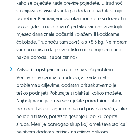
kako se osjećate kada previše pojedete. U trudnoći
su crijeva još više stisnuta pa dodatna nadutost nije
potrebna.
Planiranjem obroka
moći ćete si dozvoliti i
pokoji „izlet u nepoznato“ pa tako sam se ja zadnjih
mjesec dana znala počastiti kolačem ili kockicama
čokolade. Trudnoću sam završila s +8,5 kg. Ne moram
vam ni napisati da je sve otišlo u roku mjesec dana
nakon poroda…super zar ne?
Zatvor ili opstipacija
bio mi je najveći problem.
Većina žena ga ima u trudnoći, ali kada imate
problema s crijevima, dodatan pritisak stvarno je
teško podnijeti. Pokušajte si olakšati koliko možete.
Najbolji način je da
zatvor riješite prirodnim
putem
pomoću kašica i laganih pirea od povrća i voća, a ako
ne ide niti tako, potražite rješenje u obliku čepića ili
sirupa. Meni je pomogao sirup koji omekšava stolicu i
ne stvara dodatan pritisak na crijeva prilikom