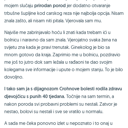
mojem slučaju
prirodan porod
jer dodatno otvaranje
trbušne šupljine kod carskog reza nije najbolja opcija. Nisam
znala zašto, ali nisam niti pitala. Vjerovala sam mu.
Najviše me zabrinjavalo hoću li znati kada trebam ići u
bolnicu i naravno da sam znala. Vjerojatno svaka žena na
svijetu zna kada je pravi trenutak. Ginekolog je bio sa
mnom gotovo da kraja. Zaprimio me u bolnicu, pozdravio
me još to jutro dok sam ležala u rađaoni te dao svojim
kolegama sve informacije i upute o mojem stanju. To je bilo
dovoljno.
I tako sam ja s dijagnozom Crohnove bolesti rodila zdravu
djevojčicu s punih 40 tjedana.
Točnije na sam termin, a
nakon poroda svi probavni problemi su nestali. Zatvor je
nestao, bolovi su nestali i sve se vratilo u normalu.
A sada me čeka ponovno izlet u nepoznato i to onaj u