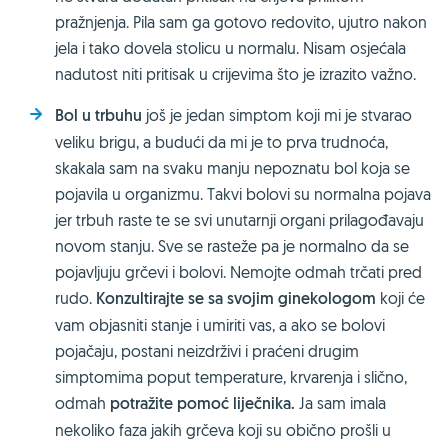
pražnjenja. Pila sam ga gotovo redovito, ujutro nakon
jela i tako dovela stolicu u normalu. Nisam osjećala
nadutost niti pritisak u crijevima što je izrazito važno.
Bol u trbuhu
još je jedan simptom koji mi je stvarao
veliku brigu, a budući da mi je to prva trudnoća,
skakala sam na svaku manju nepoznatu bol koja se
pojavila u organizmu. Takvi bolovi su normalna pojava
jer trbuh raste te se svi unutarnji organi prilagođavaju
novom stanju. Sve se rasteže pa je normalno da se
pojavljuju grčevi i bolovi. Nemojte odmah trčati pred
rudo.
Konzultirajte se sa svojim ginekologom
koji će
vam objasniti stanje i umiriti vas, a ako se bolovi
pojačaju, postani neizdrživi i praćeni drugim
simptomima poput temperature, krvarenja i slično,
odmah
potražite pomoć liječnika.
Ja sam imala
nekoliko faza jakih grčeva koji su obično prošli u