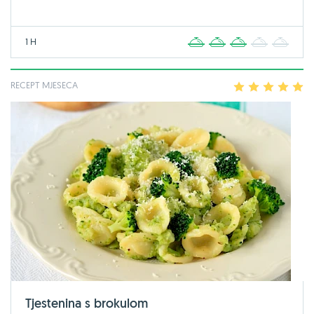
1 H
1
2
3
4
5
RECEPT MJESECA
1
2
3
4
5
Tjestenina s brokulom