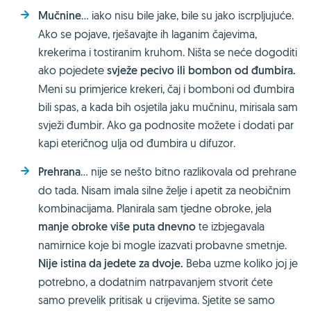
Mučnine
… iako nisu bile jake, bile su jako iscrpljujuće.
Ako se pojave, rješavajte ih laganim čajevima,
krekerima i tostiranim kruhom. Ništa se neće dogoditi
ako pojedete
svježe pecivo ili bombon od đumbira.
Meni su primjerice krekeri, čaj i bomboni od đumbira
bili spas, a kada bih osjetila jaku mučninu, mirisala sam
svježi đumbir. Ako ga podnosite možete i dodati par
kapi eteričnog ulja od đumbira u difuzor.
Prehrana
… nije se nešto bitno razlikovala od prehrane
do tada. Nisam imala silne želje i apetit za neobičnim
kombinacijama. Planirala sam tjedne obroke, jela
manje obroke više puta dnevno
te izbjegavala
namirnice koje bi mogle izazvati probavne smetnje.
Nije istina da jedete za dvoje.
Beba uzme koliko joj je
potrebno, a dodatnim natrpavanjem stvorit ćete
samo prevelik pritisak u crijevima. Sjetite se samo