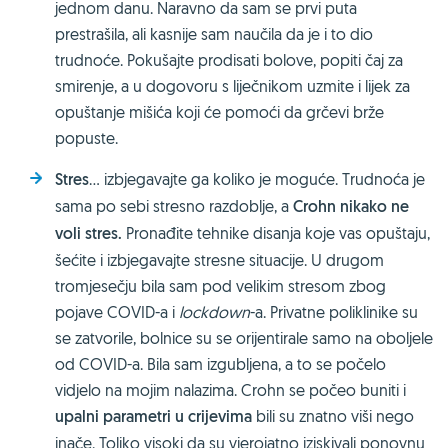
jednom danu. Naravno da sam se prvi puta
prestrašila, ali kasnije sam naučila da je i to dio
trudnoće. Pokušajte prodisati bolove, popiti čaj za
smirenje, a u dogovoru s liječnikom uzmite i lijek za
opuštanje mišića koji će pomoći da grčevi brže
popuste.
Stres
… izbjegavajte ga koliko je moguće. Trudnoća je
sama po sebi stresno razdoblje, a
Crohn nikako ne
voli stres.
Pronađite tehnike disanja koje vas opuštaju,
šećite i izbjegavajte stresne situacije. U drugom
tromjesečju bila sam pod velikim stresom zbog
pojave COVID-a i
lockdown
-a. Privatne poliklinike su
se zatvorile, bolnice su se orijentirale samo na oboljele
od COVID-a. Bila sam izgubljena, a to se počelo
vidjelo na mojim nalazima. Crohn se počeo buniti i
upalni parametri u crijevima
bili su znatno viši nego
inače. Toliko visoki da su vjerojatno iziskivali ponovnu