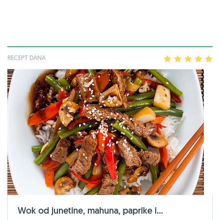
RECEPT DANA
1
2
3
4
5
Wok od junetine, mahuna, paprike i...