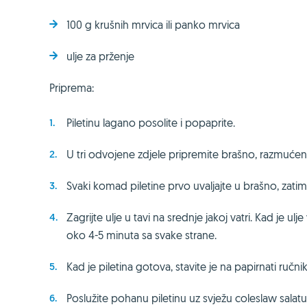
100 g krušnih mrvica ili panko mrvica
ulje za prženje
Priprema:
Piletinu lagano posolite i popaprite.
U tri odvojene zdjele pripremite brašno, razmućena 
Svaki komad piletine prvo uvaljajte u brašno, zatim 
Zagrijte ulje u tavi na srednje jakoj vatri. Kad je ul
oko 4-5 minuta sa svake strane.
Kad je piletina gotova, stavite je na papirnati ručnik
Poslužite pohanu piletinu uz svježu coleslaw salatu 