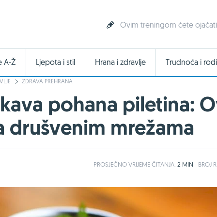
Ovim treningom ćete ojačati 
e A-Ž
Ljepota i stil
Hrana i zdravlje
Trudnoća i rodi
VLJE
ZDRAVA PREHRANA
skava pohana piletina: O
 na drušvenim mrežama
PROSJEČNO
VRIJEME ČITANJA:
2 MIN
BROJ R