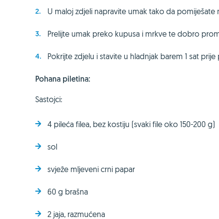
U maloj zdjeli napravite umak tako da pomiješate maj
Prelijte umak preko kupusa i mrkve te dobro promiješ
Pokrijte zdjelu i stavite u hladnjak barem 1 sat prije
Pohana piletina:
Sastojci:
4 pileća filea, bez kostiju (svaki file oko 150-200 g)
sol
svježe mljeveni crni papar
60 g brašna
2 jaja, razmućena