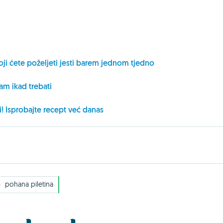
koji ćete poželjeti jesti barem jednom tjedno
vam ikad trebati
i! Isprobajte recept već danas
pohana piletina