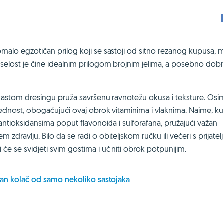
omalo egzotičan prilog koji se sastoji od sitno rezanog kupusa, m
kiselost je čine idealnim prilogom brojnim jelima, a posebno dob
mastom dresingu pruža savršenu ravnotežu okusa i teksture. Osi
ijednost, obogaćujući ovaj obrok vitaminima i vlaknima. Naime, k
 antioksidansima poput flavonoida i sulforafana, pružajući važan
dravlju. Bilo da se radi o obiteljskom ručku ili večeri s prijatel
će se svidjeti svim gostima i učiniti obrok potpunijim.
an kolač od samo nekoliko sastojaka