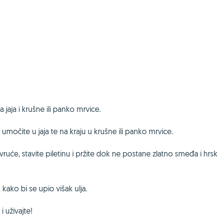
jaja i krušne ili panko mrvice.
umočite u jaja te na kraju u krušne ili panko mrvice.
je vruće, stavite piletinu i pržite dok ne postane zlatno smeđa i hrs
 kako bi se upio višak ulja.
i uživajte!