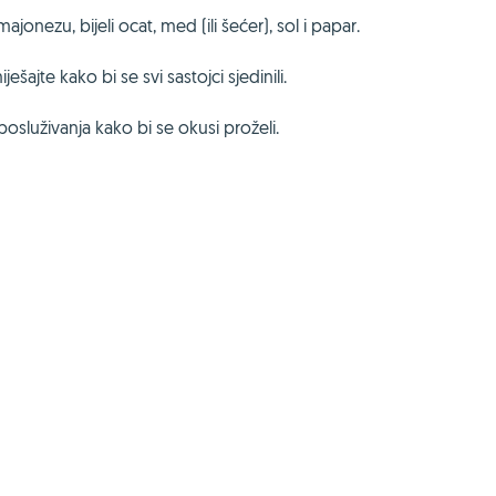
onezu, bijeli ocat, med (ili šećer), sol i papar.
ajte kako bi se svi sastojci sjedinili.
 posluživanja kako bi se okusi proželi.