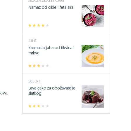
JELA ZA DIJABETIČARE
Namaz od cikle i feta sira
1
2
3
4
5
JUHE
Kremasta juha od tikvica i
mrkve
1
2
3
4
5
DESERTI
Lava cake za obožavatelje
kava,
slatkog
1
2
3
4
5